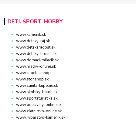
DETI, ŠPORT, HOBBY
www.kamenik.sk
www.detsky-raj.sk
www.detskaradost.sk
www.detsky-hrdina.sk
www.domaci-milacik.sk
www.hracky-online.sk
www.kupelna.shop
www.stonshop.sk
www.sanita-kupelne.sk
www.skolsky-batoh.sk
www.sportaturistika.sk
www.potraviny-online.sk
www.zlatnictvo-online.sk
www.rybarstvo-kamenik.sk