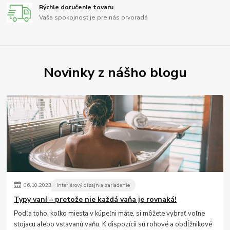
Rýchle doručenie tovaru
Vaša spokojnosť je pre nás prvoradá
Novinky z nášho blogu
06
.
10
.
2023
Interiérový dizajn a zariadenie
Typy vaní – pretože nie každá vaňa je rovnaká!
Podľa toho, koľko miesta v kúpeľni máte, si môžete vybrať voľne
stojacu alebo vstavanú vaňu. K dispozícii sú rohové a obdĺžnikové