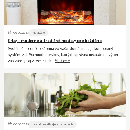
06
.
10
.
2023
Inštalácie
Krby – moderné a tradičné modely pre každého
Systém ústredného kúrenia vo vašej domácnosti je komplexný
systém. Zahŕňa mnoho prvkov, ktorých správna inštalácia a výber
vás zahreje aj v tých najch...
čítať celé
06
.
10
.
2023
Interiérový dizajn a zariadenie