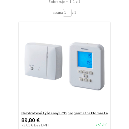
Zobrazujem 1-1 z 1
strana
z 1
Bezdrôtový týždenný LCD programátor Flomasta
89,80 €
3-7 dní
73,01 €
bez DPH