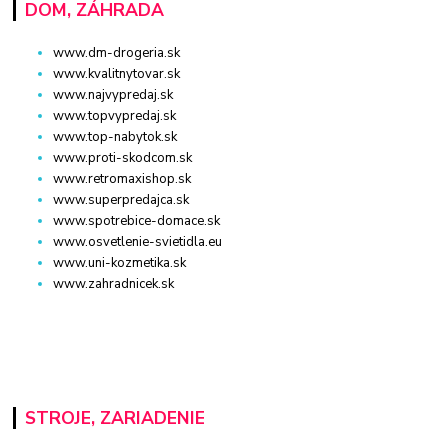
DOM, ZÁHRADA
www.dm-drogeria.sk
www.kvalitnytovar.sk
www.najvypredaj.sk
www.topvypredaj.sk
www.top-nabytok.sk
www.proti-skodcom.sk
www.retromaxishop.sk
www.superpredajca.sk
www.spotrebice-domace.sk
www.osvetlenie-svietidla.eu
www.uni-kozmetika.sk
www.zahradnicek.sk
STROJE, ZARIADENIE