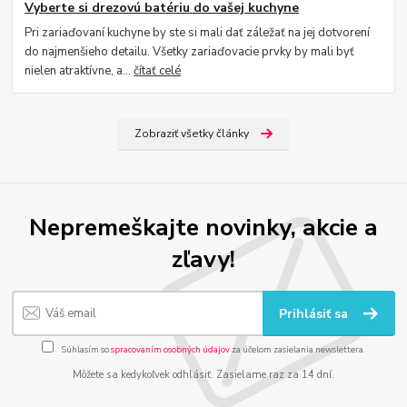
Vyberte si drezovú batériu do vašej kuchyne
Pri zariaďovaní kuchyne by ste si mali dať záležať na jej dotvorení
do najmenšieho detailu. Všetky zariaďovacie prvky by mali byť
nielen atraktívne, a...
čítať celé
Zobraziť všetky články
Nepremeškajte novinky, akcie a
zľavy!
Prihlásiť sa
Súhlasím so
spracovaním osobných údajov
za účelom zasielania newslettera.
Môžete sa kedykoľvek odhlásiť. Zasielame raz za 14 dní.