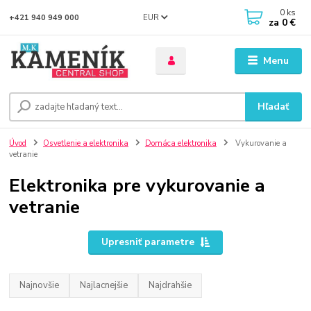
0
ks
EUR
+421 940 949 000
za
0 €
Menu
Hľadať
Úvod
Osvetlenie a elektronika
Domáca elektronika
Vykurovanie a
vetranie
Elektronika pre vykurovanie a
vetranie
Upresniť parametre
Najnovšie
Najlacnejšie
Najdrahšie