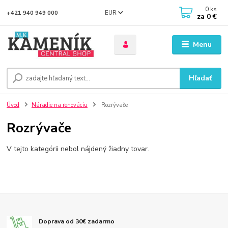
0
ks
EUR
+421 940 949 000
za
0 €
Menu
Hľadať
Úvod
Náradie na renováciu
Rozrývače
Rozrývače
V tejto kategórii nebol nájdený žiadny tovar.
Doprava od 30€ zadarmo