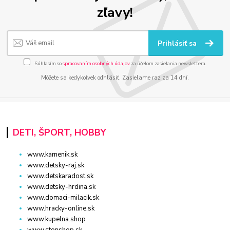
zľavy!
Prihlásiť sa
Súhlasím so
spracovaním osobných údajov
za účelom zasielania newslettera.
Môžete sa kedykoľvek odhlásiť. Zasielame raz za 14 dní.
DETI, ŠPORT, HOBBY
www.kamenik.sk
www.detsky-raj.sk
www.detskaradost.sk
www.detsky-hrdina.sk
www.domaci-milacik.sk
www.hracky-online.sk
www.kupelna.shop