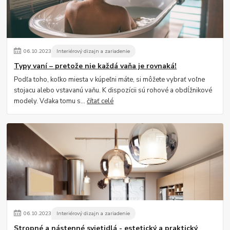
06
.
10
.
2023
Interiérový dizajn a zariadenie
Typy vaní – pretože nie každá vaňa je rovnaká!
Podľa toho, koľko miesta v kúpeľni máte, si môžete vybrať voľne
stojacu alebo vstavanú vaňu. K dispozícii sú rohové a obdĺžnikové
modely. Vďaka tomu s...
čítať celé
06
.
10
.
2023
Interiérový dizajn a zariadenie
Stropné a nástenné svietidlá - estetický a praktický