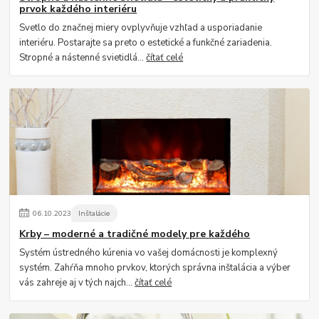
prvok každého interiéru
Svetlo do značnej miery ovplyvňuje vzhľad a usporiadanie
interiéru. Postarajte sa preto o estetické a funkčné zariadenia.
Stropné a nástenné svietidlá...
čítať celé
06
.
10
.
2023
Inštalácie
Krby – moderné a tradičné modely pre každého
Systém ústredného kúrenia vo vašej domácnosti je komplexný
systém. Zahŕňa mnoho prvkov, ktorých správna inštalácia a výber
vás zahreje aj v tých najch...
čítať celé