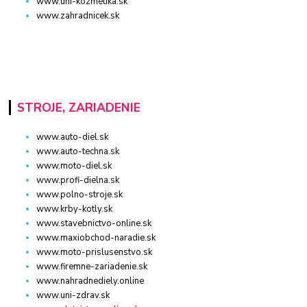
www.uni-kozmetika.sk
www.zahradnicek.sk
STROJE, ZARIADENIE
www.auto-diel.sk
www.auto-techna.sk
www.moto-diel.sk
www.profi-dielna.sk
www.polno-stroje.sk
www.krby-kotly.sk
www.stavebnictvo-online.sk
www.maxiobchod-naradie.sk
www.moto-prislusenstvo.sk
www.firemne-zariadenie.sk
www.nahradnediely.online
www.uni-zdrav.sk