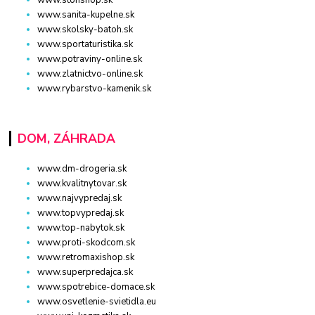
www.stonshop.sk
www.sanita-kupelne.sk
www.skolsky-batoh.sk
www.sportaturistika.sk
www.potraviny-online.sk
www.zlatnictvo-online.sk
www.rybarstvo-kamenik.sk
DOM, ZÁHRADA
www.dm-drogeria.sk
www.kvalitnytovar.sk
www.najvypredaj.sk
www.topvypredaj.sk
www.top-nabytok.sk
www.proti-skodcom.sk
www.retromaxishop.sk
www.superpredajca.sk
www.spotrebice-domace.sk
www.osvetlenie-svietidla.eu