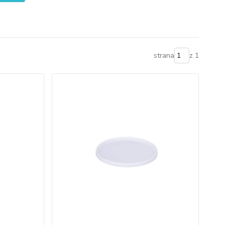
strana
z 1