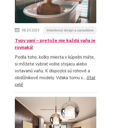
06.10.2023
Interiérový dizajn a zariadenie
Typy vaní – pretože nie každá vaňa je
rovnaká!
Podľa toho, koľko miesta v kúpeľni máte,
si môžete vybrať voľne stojacu alebo
vstavanú vaňu. K dispozícii sú rohové a
obdĺžnikové modely. Vďaka tomu s...
čítať
celé