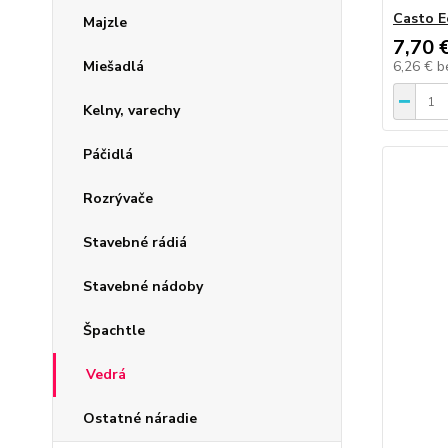
Casto Ec
Majzle
7,70 
Miešadlá
6,26 €
b
Kelny, varechy
Páčidlá
Rozrývače
Stavebné rádiá
Stavebné nádoby
Špachtle
Vedrá
Ostatné náradie