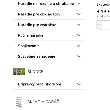
Náradie na rezanie a obrábanie
Ekologic
3,13 
Náradie pre obkladačov
2,54 €
b
Náradie pre zváračov
Ručné náradie
Spájkovanie
Stavebné zariadenie
ŠKODCE
Prípravky proti škodcom
SKLAD A GARÁŽ