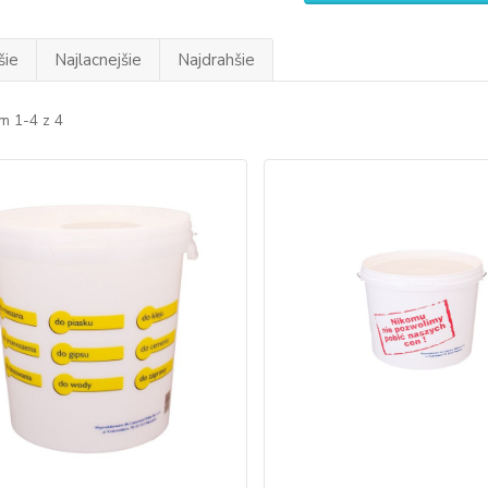
šie
Najlacnejšie
Najdrahšie
m 1-4 z 4