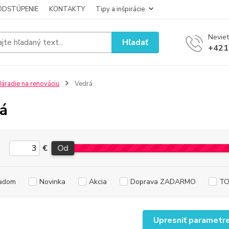
ODSTÚPENIE
KONTAKTY
Tipy a inšpirácie
Neviet
Hľadať
+421
áradie na renováciu
Vedrá
á
€
Od
adom
Novinka
Akcia
Doprava ZADARMO
TO
Upresniť parametr