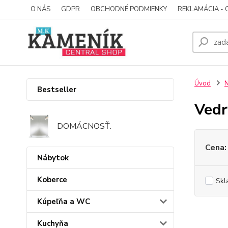
O NÁS
GDPR
OBCHODNÉ PODMIENKY
REKLAMÁCIA - 
Úvod
N
Bestseller
Vedr
DOMÁCNOSŤ.
Cena:
Nábytok
Koberce
Skl
Kúpeľňa a WC
Kuchyňa