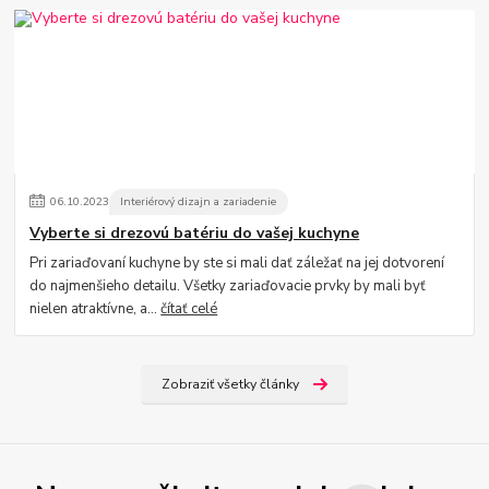
06
.
10
.
2023
Interiérový dizajn a zariadenie
Vyberte si drezovú batériu do vašej kuchyne
Pri zariaďovaní kuchyne by ste si mali dať záležať na jej dotvorení
do najmenšieho detailu. Všetky zariaďovacie prvky by mali byť
nielen atraktívne, a...
čítať celé
Zobraziť všetky články