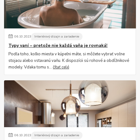
06
.
10
.
2023
Interiérový dizajn a zariadenie
Typy vaní – pretože nie každá vaňa je rovnaká!
Podľa toho, koľko miesta v kúpeľni máte, si môžete vybrať voľne
stojacu alebo vstavanú vaňu. K dispozícii sú rohové a obdĺžnikové
modely. Vďaka tomu s...
čítať celé
06
.
10
.
2023
Interiérový dizajn a zariadenie