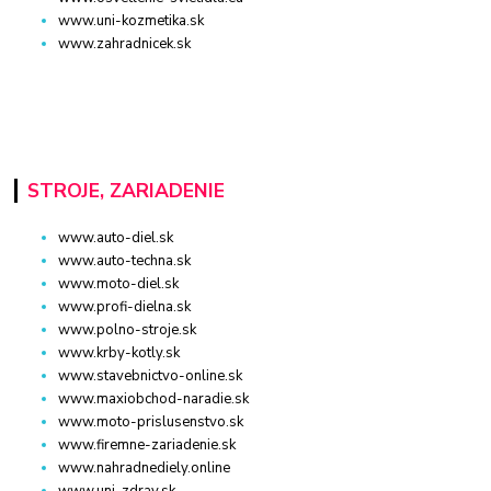
www.uni-kozmetika.sk
www.zahradnicek.sk
STROJE, ZARIADENIE
www.auto-diel.sk
www.auto-techna.sk
www.moto-diel.sk
www.profi-dielna.sk
www.polno-stroje.sk
www.krby-kotly.sk
www.stavebnictvo-online.sk
www.maxiobchod-naradie.sk
www.moto-prislusenstvo.sk
www.firemne-zariadenie.sk
www.nahradnediely.online