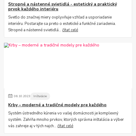
Stropné a nástenné svietidlá - estetický a praktický
prvok každého interiéru
Svetlo do značnej miery ovplyvňuje vzhľad a usporiadanie
interiéru. Postarajte sa preto o estetické a funkčné zariadenia.
Stropné a nástenné svietidlá...
čítať celé
06
.
10
.
2023
Inštalácie
Krby – moderné a tradičné modely pre každého
Systém ústredného kúrenia vo vašej domácnosti je komplexný
systém. Zahŕňa mnoho prvkov, ktorých správna inštalácia a výber
vás zahreje aj v tých najch...
čítať celé