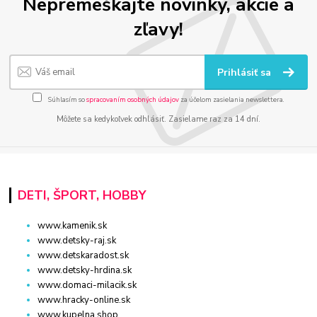
Nepremeškajte novinky, akcie a
zľavy!
Prihlásiť sa
Súhlasím so
spracovaním osobných údajov
za účelom zasielania newslettera.
Môžete sa kedykoľvek odhlásiť. Zasielame raz za 14 dní.
DETI, ŠPORT, HOBBY
www.kamenik.sk
www.detsky-raj.sk
www.detskaradost.sk
www.detsky-hrdina.sk
www.domaci-milacik.sk
www.hracky-online.sk
www.kupelna.shop