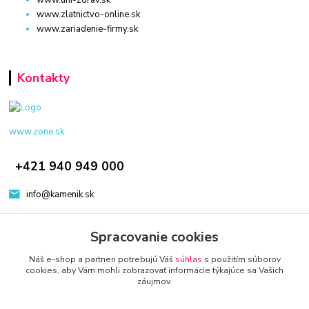
www.uni-zdrav.sk
www.zlatnictvo-online.sk
www.zariadenie-firmy.sk
Kontakty
www.zone.sk
+421 940 949 000
info@kamenik.sk
Spracovanie cookies
Náš e-shop a partneri potrebujú Váš
súhlas
s použitím súborov
cookies, aby Vám mohli zobrazovať informácie týkajúce sa Vašich
záujmov.
© 2024 Všetky práva vyhradené KAMENIK.SK
Vytvorené na
Eshop-rychlo.sk