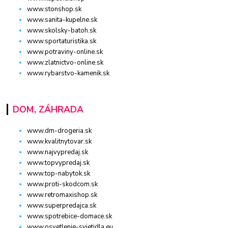
www.stonshop.sk
www.sanita-kupelne.sk
www.skolsky-batoh.sk
www.sportaturistika.sk
www.potraviny-online.sk
www.zlatnictvo-online.sk
www.rybarstvo-kamenik.sk
DOM, ZÁHRADA
www.dm-drogeria.sk
www.kvalitnytovar.sk
www.najvypredaj.sk
www.topvypredaj.sk
www.top-nabytok.sk
www.proti-skodcom.sk
www.retromaxishop.sk
www.superpredajca.sk
www.spotrebice-domace.sk
www.osvetlenie-svietidla.eu