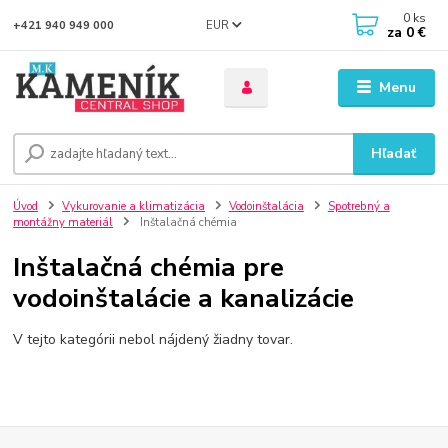
0
ks
EUR
+421 940 949 000
za
0 €
Menu
Hľadať
Úvod
Vykurovanie a klimatizácia
Vodoinštalácia
Spotrebný a
montážny materiál
Inštalačná chémia
Inštalačná chémia pre
vodoinštalácie a kanalizácie
V tejto kategórii nebol nájdený žiadny tovar.