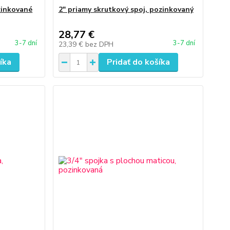
zinkované
2" priamy skrutkový spoj, pozinkovaný
28,77 €
3-7 dní
3-7 dní
23,39 €
bez DPH
íka
Pridať do košíka