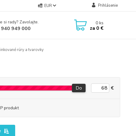
Prihlásenie
EUR
e si rady? Zavolajte.
0
ks
za
0 €
 940 949 000
inkované rúry a tvarovky
Do
€
P produkt
e