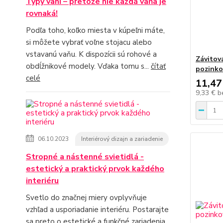
Typy vaní – pretože nie každá vaňa je
rovnaká!
Podľa toho, koľko miesta v kúpeľni máte,
si môžete vybrať voľne stojacu alebo
vstavanú vaňu. K dispozícii sú rohové a
Závitov
obdĺžnikové modely. Vďaka tomu s...
čítať
pozink
celé
11,47
9,33 €
b
06.10.2023
Interiérový dizajn a zariadenie
Stropné a nástenné svietidlá -
estetický a praktický prvok každého
interiéru
Svetlo do značnej miery ovplyvňuje
vzhľad a usporiadanie interiéru. Postarajte
sa preto o estetické a funkčné zariadenia.