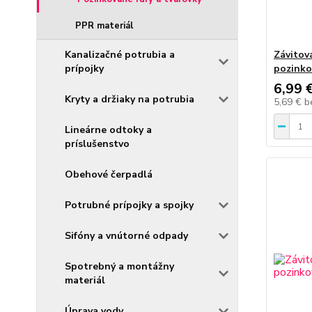
PPR materiál
Kanalizačné potrubia a
Závitov
prípojky
pozink
6,99 
Kryty a držiaky na potrubia
5,69 €
b
Lineárne odtoky a
príslušenstvo
Obehové čerpadlá
Potrubné prípojky a spojky
Sifóny a vnútorné odpady
Spotrebný a montážny
materiál
Úprava vody