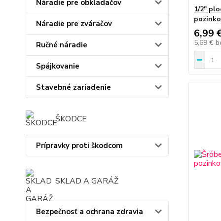
Náradie pre obkladačov
1/2" pl
pozink
Náradie pre zváračov
6,99 
5,69 €
b
Ručné náradie
Spájkovanie
Stavebné zariadenie
ŠKODCE
Prípravky proti škodcom
SKLAD A GARÁŽ
Bezpečnosť a ochrana zdravia