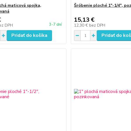
ochá maticová spojka,
Šróbenie ploché 1"-1/4", po
ovaná
€
15,13 €
3-7 dní
ez DPH
12,30 €
bez DPH
Pridať do košíka
Pridať do koš