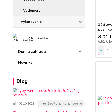
Vodomery
Vykurovanie
Závitov
pozink
8,01 
ZÁHRADA
6,51 €
b
Dom a záhrada
Novinky
Blog
06.10.2023
Interiérový dizajn a zariadenie