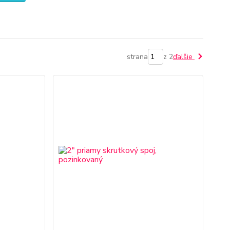
strana
z 2
ďalšie