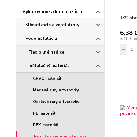
Vykurovanie a klimatizácia
1/2" ob
Klimatizácie a ventilátory
6,38 
Vodoinštalácia
5,19 €
b
Flexibilné hadice
Inštalačný materiál
CPVC materiál
Medené rúry a tvarovky
Oceľové rúry a tvarovky
PE materiál
PEX materiál
Pozinkované rúry a tvarovky