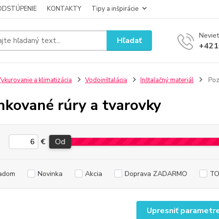
ODSTÚPENIE
KONTAKTY
Tipy a inšpirácie
Neviet
Hľadať
+421
ykurovanie a klimatizácia
Vodoinštalácia
Inštalačný materiál
Poz
nkované rúry a tvarovky
€
Od
adom
Novinka
Akcia
Doprava ZADARMO
TO
Upresniť parametr