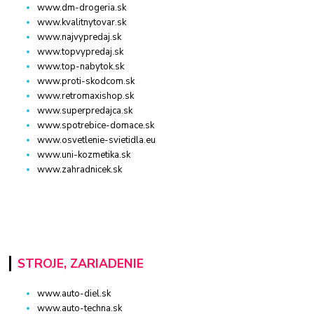
www.dm-drogeria.sk
www.kvalitnytovar.sk
www.najvypredaj.sk
www.topvypredaj.sk
www.top-nabytok.sk
www.proti-skodcom.sk
www.retromaxishop.sk
www.superpredajca.sk
www.spotrebice-domace.sk
www.osvetlenie-svietidla.eu
www.uni-kozmetika.sk
www.zahradnicek.sk
STROJE, ZARIADENIE
www.auto-diel.sk
www.auto-techna.sk