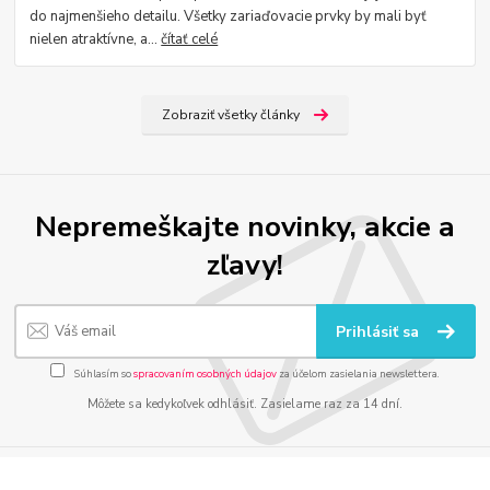
do najmenšieho detailu. Všetky zariaďovacie prvky by mali byť
nielen atraktívne, a...
čítať celé
Zobraziť všetky články
Nepremeškajte novinky, akcie a
zľavy!
Prihlásiť sa
Súhlasím so
spracovaním osobných údajov
za účelom zasielania newslettera.
Môžete sa kedykoľvek odhlásiť. Zasielame raz za 14 dní.