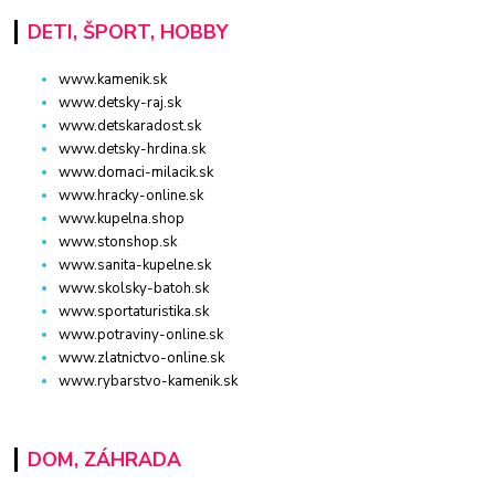
DETI, ŠPORT, HOBBY
www.kamenik.sk
www.detsky-raj.sk
www.detskaradost.sk
www.detsky-hrdina.sk
www.domaci-milacik.sk
www.hracky-online.sk
www.kupelna.shop
www.stonshop.sk
www.sanita-kupelne.sk
www.skolsky-batoh.sk
www.sportaturistika.sk
www.potraviny-online.sk
www.zlatnictvo-online.sk
www.rybarstvo-kamenik.sk
DOM, ZÁHRADA