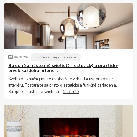
06
.
10
.
2023
Interiérový dizajn a zariadenie
Stropné a nástenné svietidlá - estetický a praktický
prvok každého interiéru
Svetlo do značnej miery ovplyvňuje vzhľad a usporiadanie
interiéru. Postarajte sa preto o estetické a funkčné zariadenia.
Stropné a nástenné svietidlá...
čítať celé