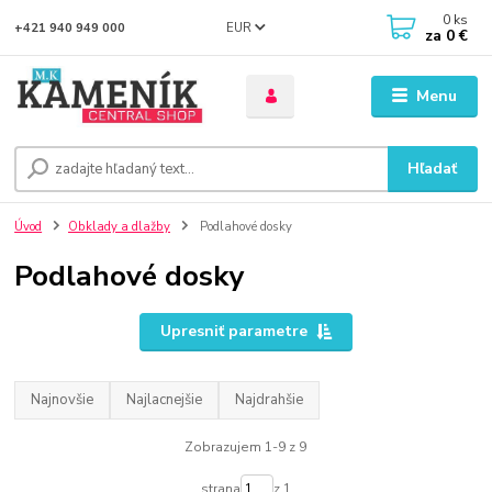
0
ks
EUR
+421 940 949 000
za
0 €
Menu
Hľadať
Úvod
Obklady a dlažby
Podlahové dosky
Podlahové dosky
Upresniť parametre
Najnovšie
Najlacnejšie
Najdrahšie
Zobrazujem 1-9 z 9
strana
z 1