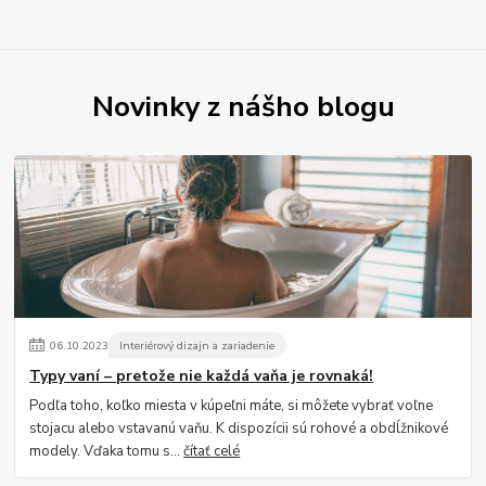
Novinky z nášho blogu
06
.
10
.
2023
Interiérový dizajn a zariadenie
Typy vaní – pretože nie každá vaňa je rovnaká!
Podľa toho, koľko miesta v kúpeľni máte, si môžete vybrať voľne
stojacu alebo vstavanú vaňu. K dispozícii sú rohové a obdĺžnikové
modely. Vďaka tomu s...
čítať celé