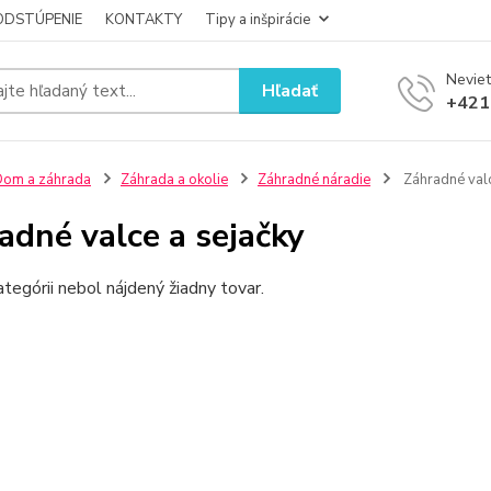
ODSTÚPENIE
KONTAKTY
Tipy a inšpirácie
Neviet
Hľadať
+421
om a záhrada
Záhrada a okolie
Záhradné náradie
Záhradné valc
adné valce a sejačky
ategórii nebol nájdený žiadny tovar.