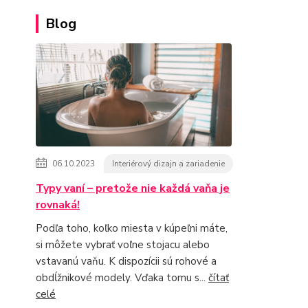
Blog
06.10.2023
Interiérový dizajn a zariadenie
Typy vaní – pretože nie každá vaňa je
rovnaká!
Podľa toho, koľko miesta v kúpeľni máte,
si môžete vybrať voľne stojacu alebo
vstavanú vaňu. K dispozícii sú rohové a
obdĺžnikové modely. Vďaka tomu s...
čítať
celé