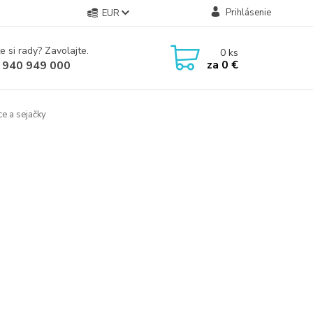
Prihlásenie
EUR
e si rady? Zavolajte.
0
ks
za
0 €
 940 949 000
e a sejačky