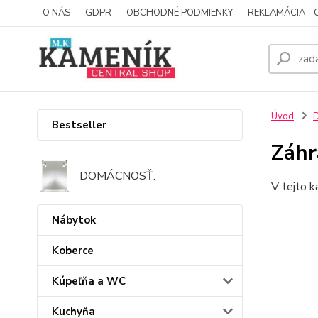
O NÁS
GDPR
OBCHODNÉ PODMIENKY
REKLAMÁCIA - 
Úvod
D
Bestseller
Záhr
DOMÁCNOSŤ.
V tejto k
Nábytok
Koberce
Kúpeľňa a WC
Kuchyňa