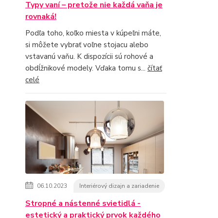
Typy vaní – pretože nie každá vaňa je
rovnaká!
Podľa toho, koľko miesta v kúpeľni máte,
si môžete vybrať voľne stojacu alebo
vstavanú vaňu. K dispozícii sú rohové a
obdĺžnikové modely. Vďaka tomu s...
čítať
celé
06.10.2023
Interiérový dizajn a zariadenie
Stropné a nástenné svietidlá -
estetický a praktický prvok každého