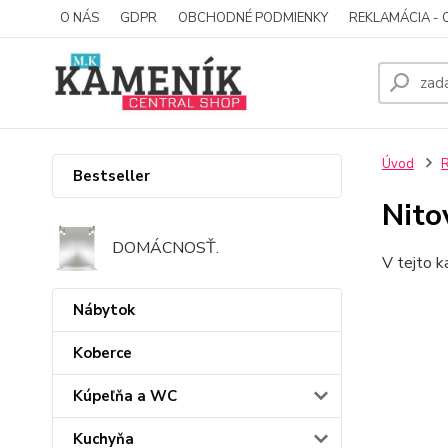
O NÁS
GDPR
OBCHODNÉ PODMIENKY
REKLAMÁCIA - 
Úvod
R
Bestseller
Nito
DOMÁCNOSŤ.
V tejto k
Nábytok
Koberce
Kúpeľňa a WC
Kuchyňa