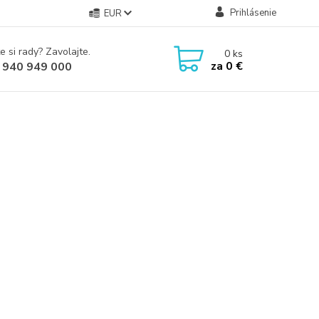
Prihlásenie
EUR
e si rady? Zavolajte.
0
ks
za
0 €
 940 949 000