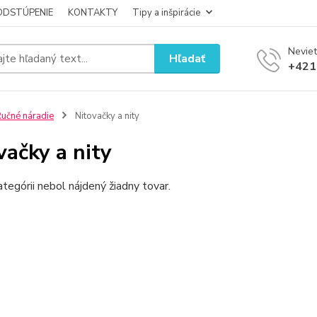
ODSTÚPENIE
KONTAKTY
Tipy a inšpirácie
Neviet
Hľadať
+421
učné náradie
Nitovačky a nity
vačky a nity
ategórii nebol nájdený žiadny tovar.