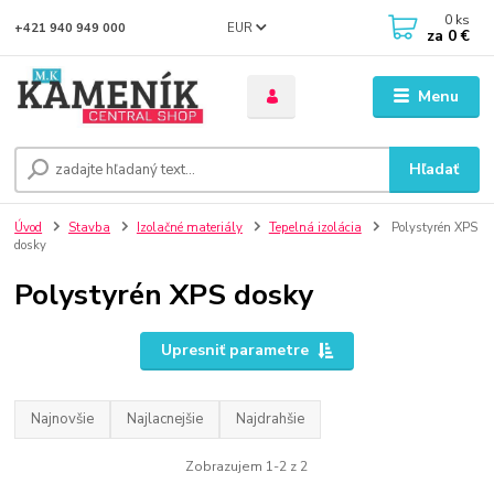
0
ks
EUR
+421 940 949 000
za
0 €
Menu
Hľadať
Úvod
Stavba
Izolačné materiály
Tepelná izolácia
Polystyrén XPS
dosky
Polystyrén XPS dosky
Upresniť parametre
Najnovšie
Najlacnejšie
Najdrahšie
Zobrazujem 1-2 z 2