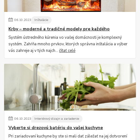
06
.
10
.
2023
Inštalácie
Krby – moderné a tradičné modely pre každého
Systém ústredného kúrenia vo vašej domácnosti je komplexný
systém. Zahŕňa mnoho prvkov, ktorých správna inštalácia a výber
vás zahreje aj v tých najch...
čítať celé
06
.
10
.
2023
Interiérový dizajn a zariadenie
Vyberte si drezovú batériu do vašej kuchyne
Pri zariaďovaní kuchyne by ste si mali dať záležať na jej dotvorení