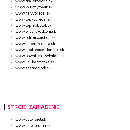
www.dm-drogeria.sk
www.kvalitnytovar.sk
www.najvypredaj.sk
www.topvypredaj.sk
www.top-nabytok.sk
www.proti-skodcom.sk
www.retromaxishop.sk
www.superpredajca.sk
www.spotrebice-domace.sk
www.osvetlenie-svietidla.eu
www.uni-kozmetika.sk
www.zahradnicek.sk
STROJE, ZARIADENIE
www.auto-diel.sk
www.auto-techna.sk