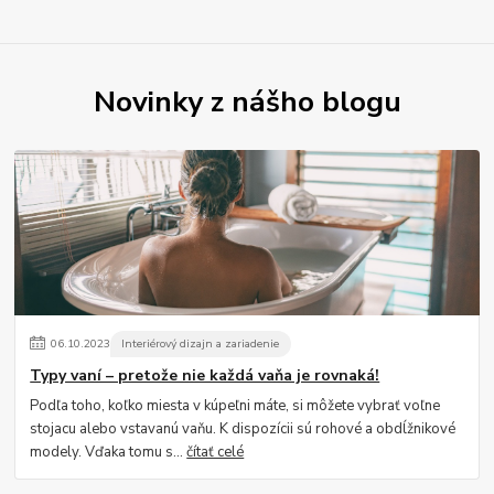
Novinky z nášho blogu
06
.
10
.
2023
Interiérový dizajn a zariadenie
Typy vaní – pretože nie každá vaňa je rovnaká!
Podľa toho, koľko miesta v kúpeľni máte, si môžete vybrať voľne
stojacu alebo vstavanú vaňu. K dispozícii sú rohové a obdĺžnikové
modely. Vďaka tomu s...
čítať celé