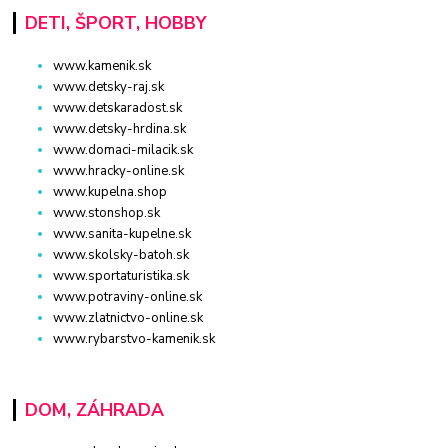
DETI, ŠPORT, HOBBY
www.kamenik.sk
www.detsky-raj.sk
www.detskaradost.sk
www.detsky-hrdina.sk
www.domaci-milacik.sk
www.hracky-online.sk
www.kupelna.shop
www.stonshop.sk
www.sanita-kupelne.sk
www.skolsky-batoh.sk
www.sportaturistika.sk
www.potraviny-online.sk
www.zlatnictvo-online.sk
www.rybarstvo-kamenik.sk
DOM, ZÁHRADA