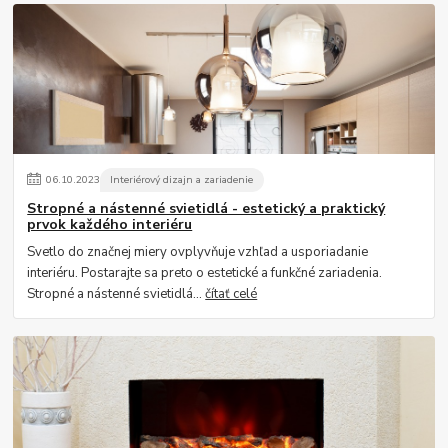
06
.
10
.
2023
Interiérový dizajn a zariadenie
Stropné a nástenné svietidlá - estetický a praktický
prvok každého interiéru
Svetlo do značnej miery ovplyvňuje vzhľad a usporiadanie
interiéru. Postarajte sa preto o estetické a funkčné zariadenia.
Stropné a nástenné svietidlá...
čítať celé