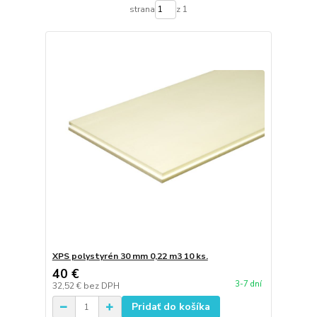
strana
z 1
XPS polystyrén 30 mm 0,22 m3 10 ks.
40 €
3-7 dní
32,52 €
bez DPH
Pridať do košíka