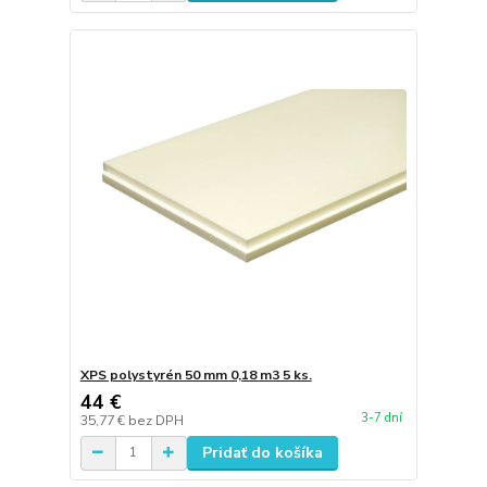
XPS polystyrén 50 mm 0,18 m3 5 ks.
44 €
3-7 dní
35,77 €
bez DPH
Pridať do košíka