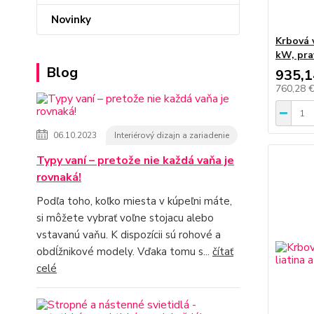
Novinky
Krbová 
kW, pra
Blog
935,1
760,28 
06.10.2023
Interiérový dizajn a zariadenie
Typy vaní – pretože nie každá vaňa je
rovnaká!
Podľa toho, koľko miesta v kúpeľni máte,
si môžete vybrať voľne stojacu alebo
vstavanú vaňu. K dispozícii sú rohové a
obdĺžnikové modely. Vďaka tomu s...
čítať
celé