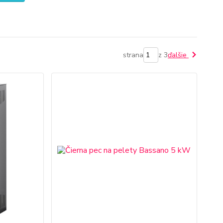
strana
z 3
ďalšie