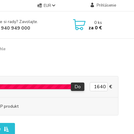
Prihlásenie
EUR
e si rady? Zavolajte.
0
ks
za
0 €
 940 949 000
hle
Do
€
P produkt
e