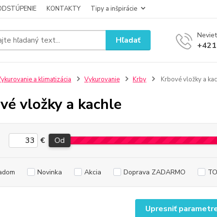
ODSTÚPENIE
KONTAKTY
Tipy a inšpirácie
Neviet
Hľadať
+421
ykurovanie a klimatizácia
Vykurovanie
Krby
Krbové vložky a kac
vé vložky a kachle
€
Od
adom
Novinka
Akcia
Doprava ZADARMO
TO
Upresniť parametr