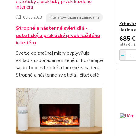
06.10.2023
Interiérový dizajn a zariadenie
Krbová 
Stropné a nástenné svietidlá -
liatina 
estetický a praktický prvok každého
685 €
interiéru
556,91 
Svetlo do značnej miery ovplyvňuje
vzhľad a usporiadanie interiéru. Postarajte
sa preto o estetické a funkčné zariadenia.
Stropné a nástenné svietidlá...
čítať celé