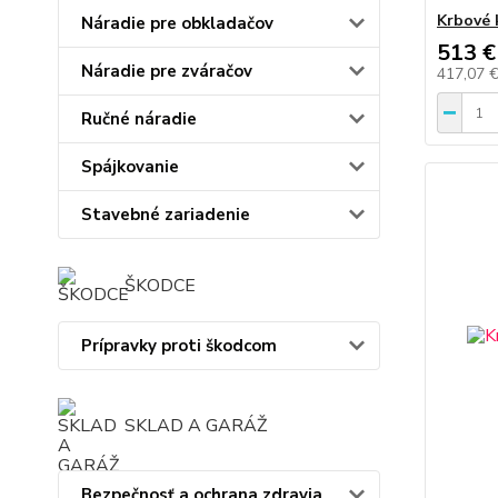
Krbové 
Náradie pre obkladačov
513 €
Náradie pre zváračov
417,07 
Ručné náradie
Spájkovanie
Stavebné zariadenie
ŠKODCE
Prípravky proti škodcom
SKLAD A GARÁŽ
Bezpečnosť a ochrana zdravia