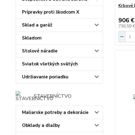
Krbové 
Prípravky proti škodcom X
906 €
Sklad a garáž
736,59 
Skladom
Stolové náradie
Sviatok všetkých svätých
Udržiavanie poriadku
STAVEBNÍCTVO
Maliarske potreby a dekorácie
Obklady a dlažby