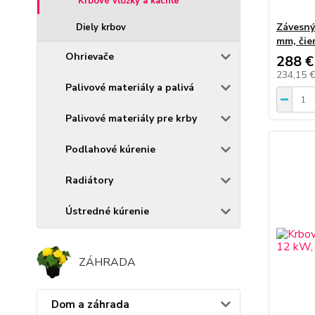
Krbové vložky a kachle
Závesný
Diely krbov
mm, čie
Ohrievače
288 €
234,15 
Palivové materiály a palivá
Palivové materiály pre krby
Podlahové kúrenie
Radiátory
Ústredné kúrenie
ZÁHRADA
Dom a záhrada