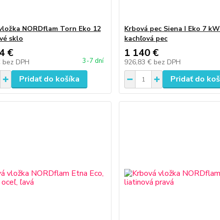
vložka NORDflam Torn Eko 12
Krbová pec Siena I Eko 7 kW
vé sklo
kachľová pec
4 €
1 140 €
3-7 dní
€
bez DPH
926,83 €
bez DPH
Pridať do košíka
Pridať do koš