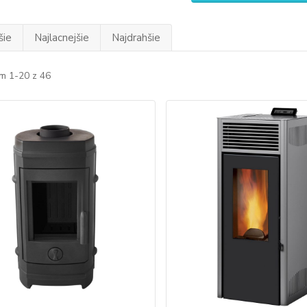
šie
Najlacnejšie
Najdrahšie
m 1-20 z 46