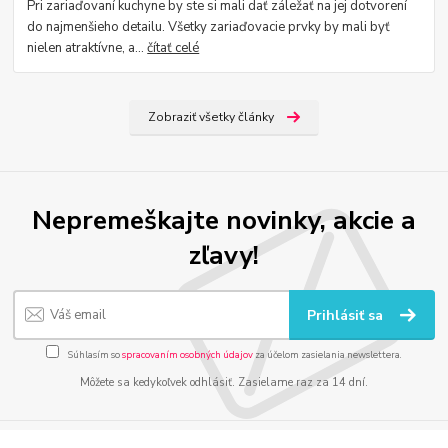
Pri zariaďovaní kuchyne by ste si mali dať záležať na jej dotvorení
do najmenšieho detailu. Všetky zariaďovacie prvky by mali byť
nielen atraktívne, a...
čítať celé
Zobraziť všetky články
Nepremeškajte novinky, akcie a
zľavy!
Prihlásiť sa
Súhlasím so
spracovaním osobných údajov
za účelom zasielania newslettera.
Môžete sa kedykoľvek odhlásiť. Zasielame raz za 14 dní.