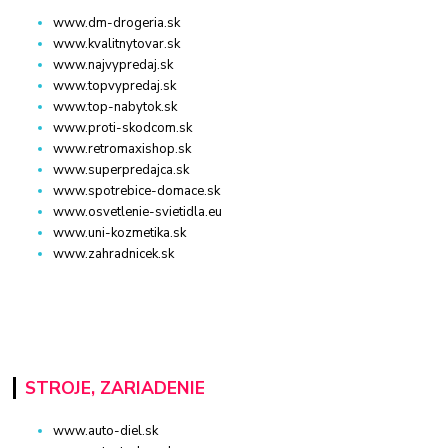
www.dm-drogeria.sk
www.kvalitnytovar.sk
www.najvypredaj.sk
www.topvypredaj.sk
www.top-nabytok.sk
www.proti-skodcom.sk
www.retromaxishop.sk
www.superpredajca.sk
www.spotrebice-domace.sk
www.osvetlenie-svietidla.eu
www.uni-kozmetika.sk
www.zahradnicek.sk
STROJE, ZARIADENIE
www.auto-diel.sk