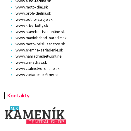
www.auto-techna.sk
www.moto-diel.sk
www.profi-dielna.sk
www.polno-stroje.sk
www.krby-kotly.sk
www.stavebnictvo-online.sk
www.maxiobchod-naradie.sk
www.moto-prislusenstvo.sk
www.firemne-zariadenie.sk
www.nahradnediely.online
www.uni-zdrav.sk
www.zlatnictvo-online.sk
www.zariadenie-firmy.sk
Kontakty