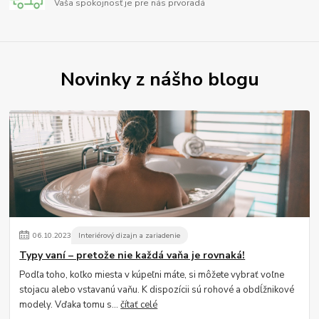
Vaša spokojnosť je pre nás prvoradá
Novinky z nášho blogu
06
.
10
.
2023
Interiérový dizajn a zariadenie
Typy vaní – pretože nie každá vaňa je rovnaká!
Podľa toho, koľko miesta v kúpeľni máte, si môžete vybrať voľne
stojacu alebo vstavanú vaňu. K dispozícii sú rohové a obdĺžnikové
modely. Vďaka tomu s...
čítať celé