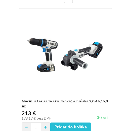
MacAllister sada skrutkovač + brúska 2,0 Ah / 5,0
Ah
213 €
3-7 dní
173,17 €
bez DPH
Pridať do košíka