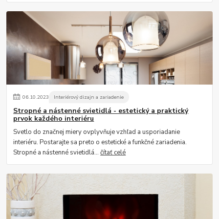
06
.
10
.
2023
Interiérový dizajn a zariadenie
Stropné a nástenné svietidlá - estetický a praktický
prvok každého interiéru
Svetlo do značnej miery ovplyvňuje vzhľad a usporiadanie
interiéru. Postarajte sa preto o estetické a funkčné zariadenia.
Stropné a nástenné svietidlá...
čítať celé