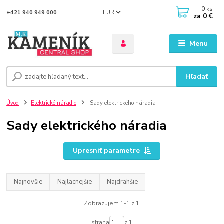
0
ks
EUR
+421 940 949 000
za
0 €
Menu
Hľadať
Úvod
Elektrické náradie
Sady elektrického náradia
Sady elektrického náradia
Upresniť parametre
Najnovšie
Najlacnejšie
Najdrahšie
Zobrazujem 1-1 z 1
strana
z 1