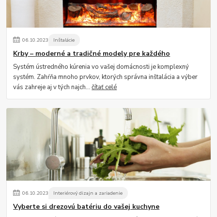
06
.
10
.
2023
Inštalácie
Krby – moderné a tradičné modely pre každého
Systém ústredného kúrenia vo vašej domácnosti je komplexný
systém. Zahŕňa mnoho prvkov, ktorých správna inštalácia a výber
vás zahreje aj v tých najch...
čítať celé
06
.
10
.
2023
Interiérový dizajn a zariadenie
Vyberte si drezovú batériu do vašej kuchyne