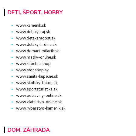
DETI, ŠPORT, HOBBY
www.kamenik.sk
www.detsky-raj.sk
www.detskaradost.sk
www.detsky-hrdina.sk
www.domaci-milacik.sk
www.hracky-online.sk
www.kupelna.shop
www.stonshop.sk
www.sanita-kupelne.sk
www.skolsky-batoh.sk
www.sportaturistika.sk
www.potraviny-online.sk
www.zlatnictvo-online.sk
www.rybarstvo-kamenik.sk
DOM, ZÁHRADA