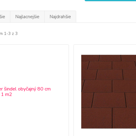
šie
Najlacnejšie
Najdrahšie
m 1-3 z 3