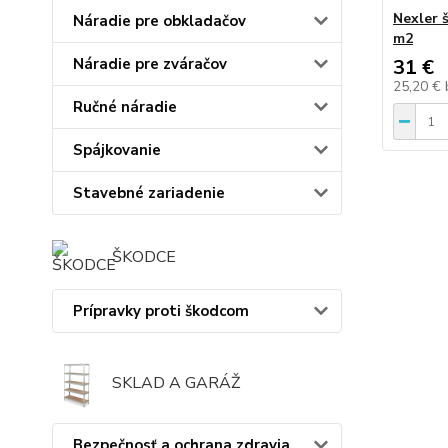
Nexler 
Náradie pre obkladačov
m2
Náradie pre zváračov
31 €
25,20 €
Ručné náradie
Spájkovanie
Stavebné zariadenie
ŠKODCE
Prípravky proti škodcom
SKLAD A GARÁŽ
Bezpečnosť a ochrana zdravia