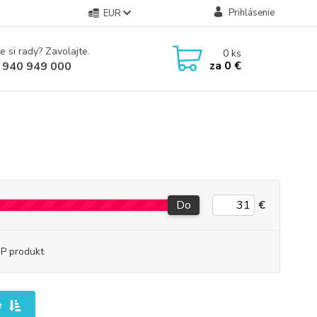
Prihlásenie
EUR
e si rady? Zavolajte.
0
ks
za
0 €
 940 949 000
Do
€
P produkt
e