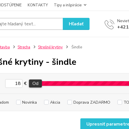
ODSTÚPENIE
KONTAKTY
Tipy a inšpirácie
Neviet
Hľadať
+421
tavba
Strecha
Strešné krytiny
Šindle
šné krytiny - šindle
€
Od
adom
Novinka
Akcia
Doprava ZADARMO
TO
Upresniť parametr