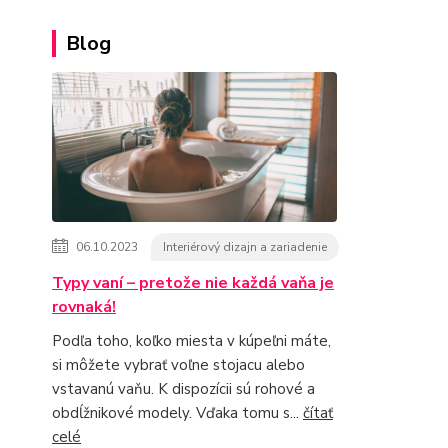
Blog
06.10.2023
Interiérový dizajn a zariadenie
Typy vaní – pretože nie každá vaňa je
rovnaká!
Podľa toho, koľko miesta v kúpeľni máte,
si môžete vybrať voľne stojacu alebo
vstavanú vaňu. K dispozícii sú rohové a
obdĺžnikové modely. Vďaka tomu s...
čítať
celé