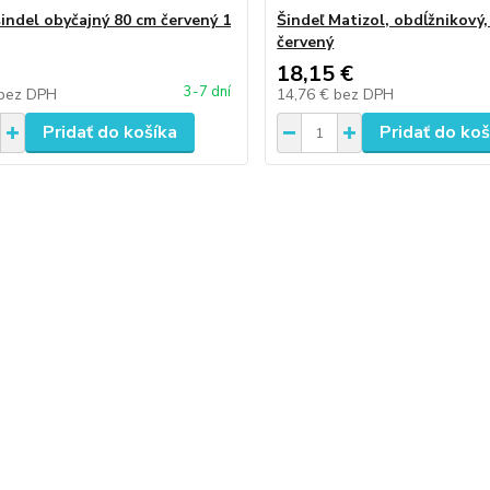
šindel obyčajný 80 cm červený 1
Šindeľ Matizol, obdĺžnikový,
červený
18,15 €
3-7 dní
bez DPH
14,76 €
bez DPH
Pridať do košíka
Pridať do koš