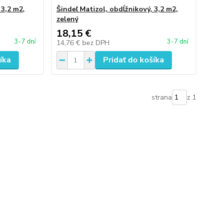
 3,2 m2,
Šindeľ Matizol, obdĺžnikový, 3,2 m2,
zelený
18,15 €
3-7 dní
3-7 dní
14,76 €
bez DPH
íka
Pridať do košíka
strana
z 1