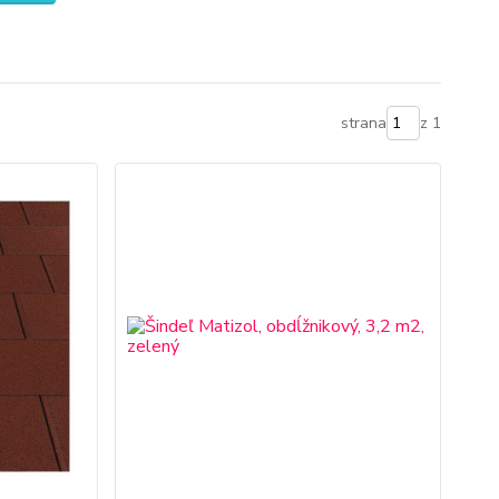
strana
z 1