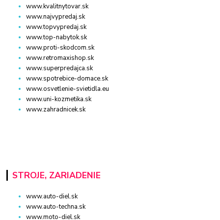
www.kvalitnytovar.sk
www.najvypredaj.sk
www.topvypredaj.sk
www.top-nabytok.sk
www.proti-skodcom.sk
www.retromaxishop.sk
www.superpredajca.sk
www.spotrebice-domace.sk
www.osvetlenie-svietidla.eu
www.uni-kozmetika.sk
www.zahradnicek.sk
STROJE, ZARIADENIE
www.auto-diel.sk
www.auto-techna.sk
www.moto-diel.sk