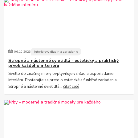
06
.
10
.
2023
Interiérový dizajn a zariadenie
Stropné a nástenné svietidlá - estetický a praktický
prvok každého interiéru
Svetlo do značnej miery ovplyvňuje vzhľad a usporiadanie
interiéru. Postarajte sa preto o estetické a funkčné zariadenia.
Stropné a nástenné svietidlá...
čítať celé