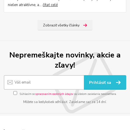
nielen atraktívne, a...
čítať celé
Zobraziť všetky články
Nepremeškajte novinky, akcie a
zľavy!
Prihlásiť sa
Súhlasím so
spracovaním osobných údajov
za účelom zasielania newslettera.
Môžete sa kedykoľvek odhlásiť. Zasielame raz za 14 dní.