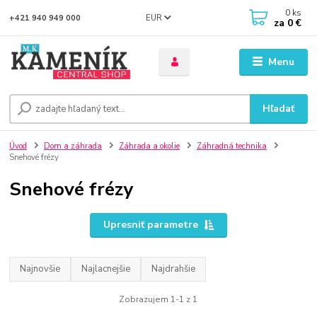
0
ks
EUR
+421 940 949 000
za
0 €
Menu
Hľadať
Úvod
Dom a záhrada
Záhrada a okolie
Záhradná technika
Snehové frézy
Snehové frézy
Upresniť parametre
Najnovšie
Najlacnejšie
Najdrahšie
Zobrazujem 1-1 z 1