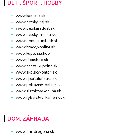
DETI, ŠPORT, HOBBY
www.kamenik.sk
www.detsky-raj.sk
www.detskaradost.sk
www.detsky-hrdina.sk
www.domaci-milacik.sk
www.hracky-online.sk
www.kupelna.shop
www.stonshop.sk
www.sanita-kupelne.sk
www.skolsky-batoh.sk
www.sportaturistika.sk
www.potraviny-online.sk
www.zlatnictvo-online.sk
www.rybarstvo-kamenik.sk
DOM, ZÁHRADA
www.dm-drogeria.sk