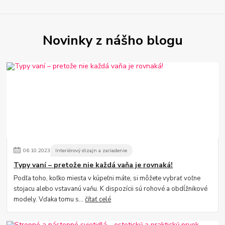
Novinky z nášho blogu
06
.
10
.
2023
Interiérový dizajn a zariadenie
Typy vaní – pretože nie každá vaňa je rovnaká!
Podľa toho, koľko miesta v kúpeľni máte, si môžete vybrať voľne
stojacu alebo vstavanú vaňu. K dispozícii sú rohové a obdĺžnikové
modely. Vďaka tomu s...
čítať celé