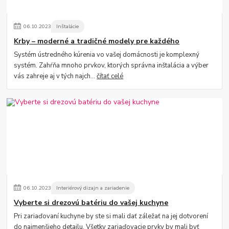
06
.
10
.
2023
Inštalácie
Krby – moderné a tradičné modely pre každého
Systém ústredného kúrenia vo vašej domácnosti je komplexný
systém. Zahŕňa mnoho prvkov, ktorých správna inštalácia a výber
vás zahreje aj v tých najch...
čítať celé
06
.
10
.
2023
Interiérový dizajn a zariadenie
Vyberte si drezovú batériu do vašej kuchyne
Pri zariaďovaní kuchyne by ste si mali dať záležať na jej dotvorení
do najmenšieho detailu. Všetky zariaďovacie prvky by mali byť