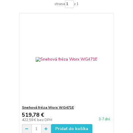
strana
z 1
Snehová fréza Worx WG471E
519,78 €
3-7 dní
422,59 €
bez DPH
Pridať do košíka