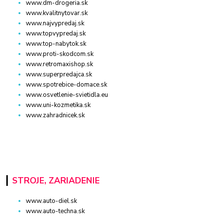
www.dm-drogeria.sk
www.kvalitnytovar.sk
www.najvypredaj.sk
www.topvypredaj.sk
www.top-nabytok.sk
www.proti-skodcom.sk
www.retromaxishop.sk
www.superpredajca.sk
www.spotrebice-domace.sk
www.osvetlenie-svietidla.eu
www.uni-kozmetika.sk
www.zahradnicek.sk
STROJE, ZARIADENIE
www.auto-diel.sk
www.auto-techna.sk