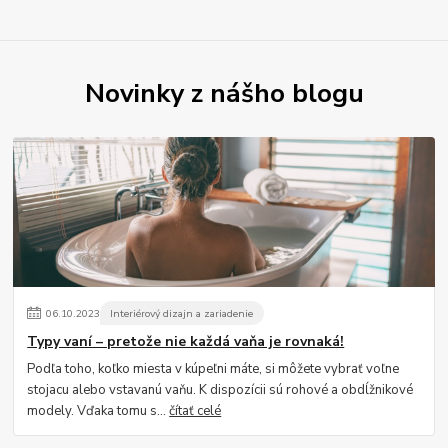
Novinky z nášho blogu
06
.
10
.
2023
Interiérový dizajn a zariadenie
Typy vaní – pretože nie každá vaňa je rovnaká!
Podľa toho, koľko miesta v kúpeľni máte, si môžete vybrať voľne
stojacu alebo vstavanú vaňu. K dispozícii sú rohové a obdĺžnikové
modely. Vďaka tomu s...
čítať celé