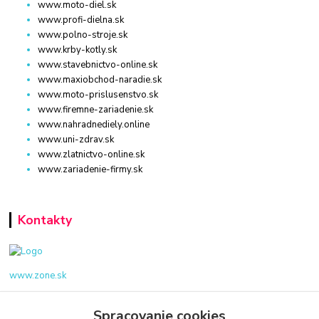
www.moto-diel.sk
www.profi-dielna.sk
www.polno-stroje.sk
www.krby-kotly.sk
www.stavebnictvo-online.sk
www.maxiobchod-naradie.sk
www.moto-prislusenstvo.sk
www.firemne-zariadenie.sk
www.nahradnediely.online
www.uni-zdrav.sk
www.zlatnictvo-online.sk
www.zariadenie-firmy.sk
Kontakty
www.zone.sk
+421 940 949 000
Spracovanie cookies