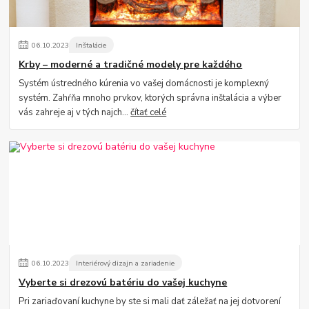
06
.
10
.
2023
Inštalácie
Krby – moderné a tradičné modely pre každého
Systém ústredného kúrenia vo vašej domácnosti je komplexný
systém. Zahŕňa mnoho prvkov, ktorých správna inštalácia a výber
vás zahreje aj v tých najch...
čítať celé
06
.
10
.
2023
Interiérový dizajn a zariadenie
Vyberte si drezovú batériu do vašej kuchyne
Pri zariaďovaní kuchyne by ste si mali dať záležať na jej dotvorení