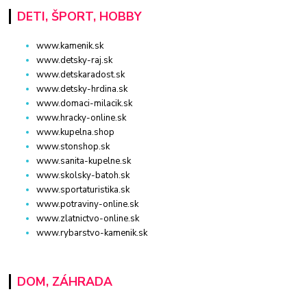
DETI, ŠPORT, HOBBY
www.kamenik.sk
www.detsky-raj.sk
www.detskaradost.sk
www.detsky-hrdina.sk
www.domaci-milacik.sk
www.hracky-online.sk
www.kupelna.shop
www.stonshop.sk
www.sanita-kupelne.sk
www.skolsky-batoh.sk
www.sportaturistika.sk
www.potraviny-online.sk
www.zlatnictvo-online.sk
www.rybarstvo-kamenik.sk
DOM, ZÁHRADA