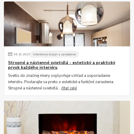
06
.
10
.
2023
Interiérový dizajn a zariadenie
Stropné a nástenné svietidlá - estetický a praktický
prvok každého interiéru
Svetlo do značnej miery ovplyvňuje vzhľad a usporiadanie
interiéru. Postarajte sa preto o estetické a funkčné zariadenia.
Stropné a nástenné svietidlá...
čítať celé