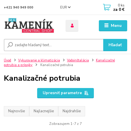
0
ks
EUR
+421 940 949 000
za
0 €
Menu
Hľadať
Úvod
Vykurovanie a klimatizácia
Vodoinštalácia
Kanalizačné
potrubia a prípojky
Kanalizačné potrubia
Kanalizačné potrubia
Upresniť parametre
Najnovšie
Najlacnejšie
Najdrahšie
Zobrazujem 1-7 z 7