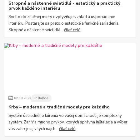
Stropné a nástenné svietidlá - estetický a praktický
prvok každého interiéru
Svetlo do značnej miery ovplyvňuje vzhľad a usporiadanie
interiéru. Postarajte sa preto o estetické a funkčné zariadenia.
Stropné a nástenné svietidlá...
čítať celé
06
.
10
.
2023
Inštalácie
Krby – moderné a tradičné modely pre každého
Systém ústredného kúrenia vo vašej domácnosti je komplexný
systém. Zahŕňa mnoho prvkov, ktorých správna inštalácia a výber
vás zahreje aj v tých najch...
čítať celé