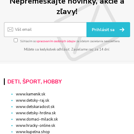
Nepremeškajte novinky, akcie a
zľavy!
Prihlásiť sa
Súhlasím so
spracovaním osobných údajov
za účelom zasielania newslettera.
Môžete sa kedykoľvek odhlásiť. Zasielame raz za 14 dní.
DETI, ŠPORT, HOBBY
www.kamenik.sk
www.detsky-raj.sk
www.detskaradost.sk
www.detsky-hrdina.sk
www.domaci-milacik.sk
www.hracky-online.sk
www.kupelna.shop