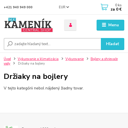
0
ks
EUR
+421 940 949 000
za
0 €
Menu
Hľadať
Úvod
Vykurovanie a klimatizácia
Vykurovanie
Bojlery a ohrievače
vody
Držiaky na bojlery
Držiaky na bojlery
V tejto kategórii nebol nájdený žiadny tovar.