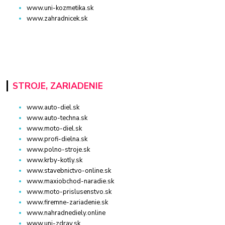
www.uni-kozmetika.sk
www.zahradnicek.sk
STROJE, ZARIADENIE
www.auto-diel.sk
www.auto-techna.sk
www.moto-diel.sk
www.profi-dielna.sk
www.polno-stroje.sk
www.krby-kotly.sk
www.stavebnictvo-online.sk
www.maxiobchod-naradie.sk
www.moto-prislusenstvo.sk
www.firemne-zariadenie.sk
www.nahradnediely.online
www.uni-zdrav.sk