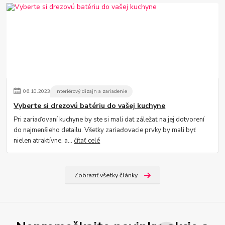
06
.
10
.
2023
Interiérový dizajn a zariadenie
Vyberte si drezovú batériu do vašej kuchyne
Pri zariaďovaní kuchyne by ste si mali dať záležať na jej dotvorení
do najmenšieho detailu. Všetky zariaďovacie prvky by mali byť
nielen atraktívne, a...
čítať celé
Zobraziť všetky články