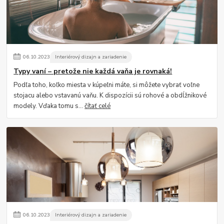
06
.
10
.
2023
Interiérový dizajn a zariadenie
Typy vaní – pretože nie každá vaňa je rovnaká!
Podľa toho, koľko miesta v kúpeľni máte, si môžete vybrať voľne
stojacu alebo vstavanú vaňu. K dispozícii sú rohové a obdĺžnikové
modely. Vďaka tomu s...
čítať celé
06
.
10
.
2023
Interiérový dizajn a zariadenie