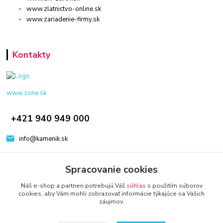
www.zlatnictvo-online.sk
www.zariadenie-firmy.sk
Kontakty
www.zone.sk
+421 940 949 000
info@kamenik.sk
Spracovanie cookies
Náš e-shop a partneri potrebujú Váš
súhlas
s použitím súborov
cookies, aby Vám mohli zobrazovať informácie týkajúce sa Vašich
záujmov.
© 2024 Všetky práva vyhradené KAMENIK.SK
Vytvorené na
Eshop-rychlo.sk