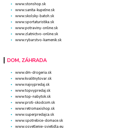
www.stonshop.sk
www.sanita-kupelne.sk
www.skolsky-batoh.sk
www.sportaturistika.sk
www.potraviny-online.sk
www.zlatnictvo-online.sk
www.rybarstvo-kamenik.sk
DOM, ZÁHRADA
www.dm-drogeria.sk
www.kvalitnytovar.sk
www.najvypredaj.sk
www.topvypredaj.sk
www.top-nabytok.sk
www.proti-skodcom.sk
www.retromaxishop.sk
www.superpredajca.sk
www.spotrebice-domace.sk
www.osvetlenie-svietidla.eu