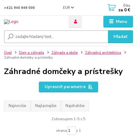
0
ks
EUR
+421 940 949 000
za
0 €
Menu
Hľadať
Úvod
Dom a záhrada
Záhrada a okolie
Záhradná architektúra
Záhradné domčeky a prístrešky
Záhradné domčeky a prístrešky
Upresniť parametre
Najnovšie
Najlacnejšie
Najdrahšie
Zobrazujem 1-5 z 5
strana
z 1