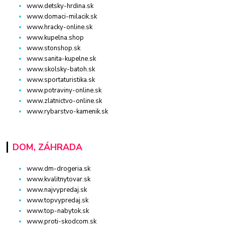
www.detsky-hrdina.sk
www.domaci-milacik.sk
www.hracky-online.sk
www.kupelna.shop
www.stonshop.sk
www.sanita-kupelne.sk
www.skolsky-batoh.sk
www.sportaturistika.sk
www.potraviny-online.sk
www.zlatnictvo-online.sk
www.rybarstvo-kamenik.sk
DOM, ZÁHRADA
www.dm-drogeria.sk
www.kvalitnytovar.sk
www.najvypredaj.sk
www.topvypredaj.sk
www.top-nabytok.sk
www.proti-skodcom.sk