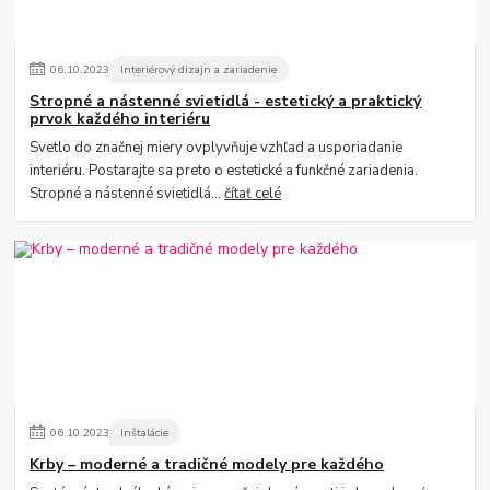
06
.
10
.
2023
Interiérový dizajn a zariadenie
Stropné a nástenné svietidlá - estetický a praktický
prvok každého interiéru
Svetlo do značnej miery ovplyvňuje vzhľad a usporiadanie
interiéru. Postarajte sa preto o estetické a funkčné zariadenia.
Stropné a nástenné svietidlá...
čítať celé
06
.
10
.
2023
Inštalácie
Krby – moderné a tradičné modely pre každého