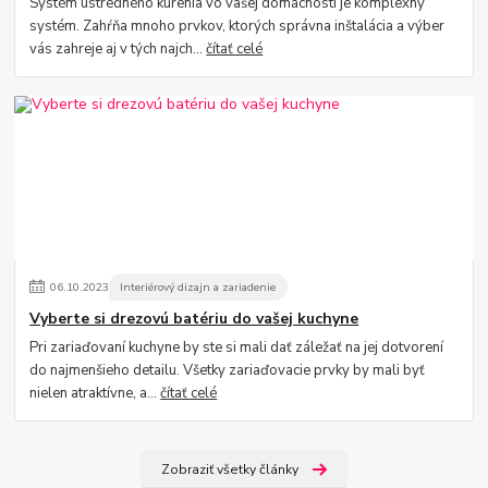
Systém ústredného kúrenia vo vašej domácnosti je komplexný
systém. Zahŕňa mnoho prvkov, ktorých správna inštalácia a výber
vás zahreje aj v tých najch...
čítať celé
06
.
10
.
2023
Interiérový dizajn a zariadenie
Vyberte si drezovú batériu do vašej kuchyne
Pri zariaďovaní kuchyne by ste si mali dať záležať na jej dotvorení
do najmenšieho detailu. Všetky zariaďovacie prvky by mali byť
nielen atraktívne, a...
čítať celé
Zobraziť všetky články