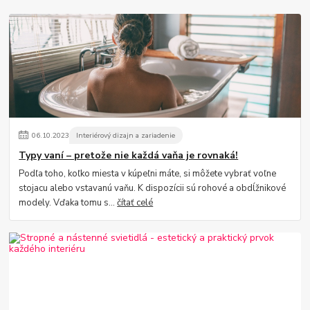
06
.
10
.
2023
Interiérový dizajn a zariadenie
Typy vaní – pretože nie každá vaňa je rovnaká!
Podľa toho, koľko miesta v kúpeľni máte, si môžete vybrať voľne
stojacu alebo vstavanú vaňu. K dispozícii sú rohové a obdĺžnikové
modely. Vďaka tomu s...
čítať celé