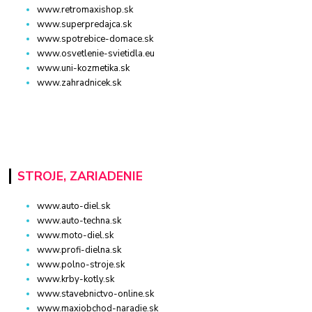
www.retromaxishop.sk
www.superpredajca.sk
www.spotrebice-domace.sk
www.osvetlenie-svietidla.eu
www.uni-kozmetika.sk
www.zahradnicek.sk
STROJE, ZARIADENIE
www.auto-diel.sk
www.auto-techna.sk
www.moto-diel.sk
www.profi-dielna.sk
www.polno-stroje.sk
www.krby-kotly.sk
www.stavebnictvo-online.sk
www.maxiobchod-naradie.sk