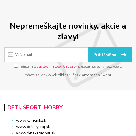
Nepremeškajte novinky, akcie a
zľavy!
Prihlásiť sa
Súhlasím so
spracovaním osobných údajov
za účelom zasielania newslettera.
Môžete sa kedykoľvek odhlásiť. Zasielame raz za 14 dní.
DETI, ŠPORT, HOBBY
www.kamenik.sk
www.detsky-raj.sk
www.detskaradost.sk