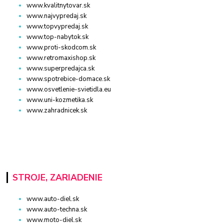
www.kvalitnytovar.sk
www.najvypredaj.sk
www.topvypredaj.sk
www.top-nabytok.sk
www.proti-skodcom.sk
www.retromaxishop.sk
www.superpredajca.sk
www.spotrebice-domace.sk
www.osvetlenie-svietidla.eu
www.uni-kozmetika.sk
www.zahradnicek.sk
STROJE, ZARIADENIE
www.auto-diel.sk
www.auto-techna.sk
www.moto-diel.sk