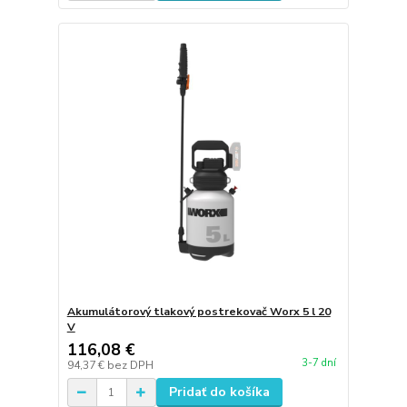
Akumulátorový tlakový postrekovač Worx 5 l 20
V
116,08 €
3-7 dní
94,37 €
bez DPH
Pridať do košíka