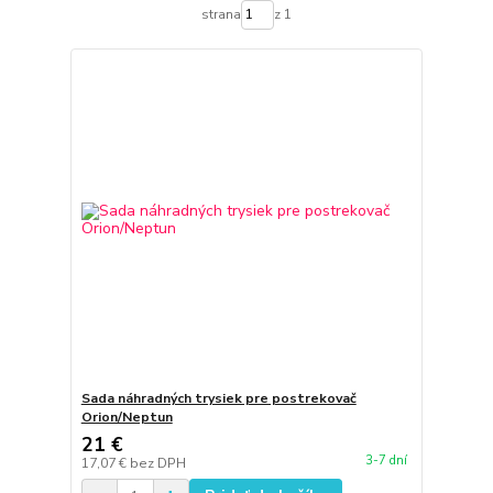
strana
z 1
Sada náhradných trysiek pre postrekovač
Orion/Neptun
21 €
3-7 dní
17,07 €
bez DPH