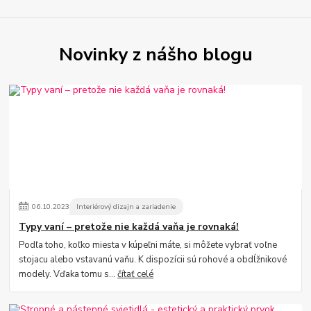
Novinky z nášho blogu
06
.
10
.
2023
Interiérový dizajn a zariadenie
Typy vaní – pretože nie každá vaňa je rovnaká!
Podľa toho, koľko miesta v kúpeľni máte, si môžete vybrať voľne
stojacu alebo vstavanú vaňu. K dispozícii sú rohové a obdĺžnikové
modely. Vďaka tomu s...
čítať celé