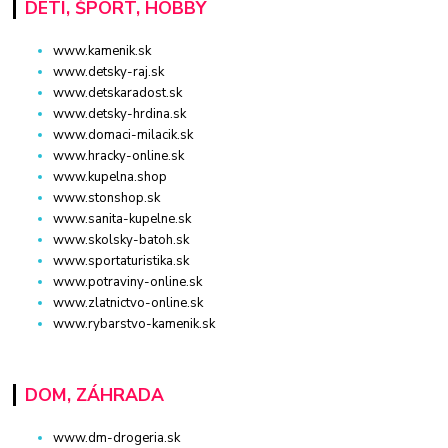
DETI, ŠPORT, HOBBY
www.kamenik.sk
www.detsky-raj.sk
www.detskaradost.sk
www.detsky-hrdina.sk
www.domaci-milacik.sk
www.hracky-online.sk
www.kupelna.shop
www.stonshop.sk
www.sanita-kupelne.sk
www.skolsky-batoh.sk
www.sportaturistika.sk
www.potraviny-online.sk
www.zlatnictvo-online.sk
www.rybarstvo-kamenik.sk
DOM, ZÁHRADA
www.dm-drogeria.sk