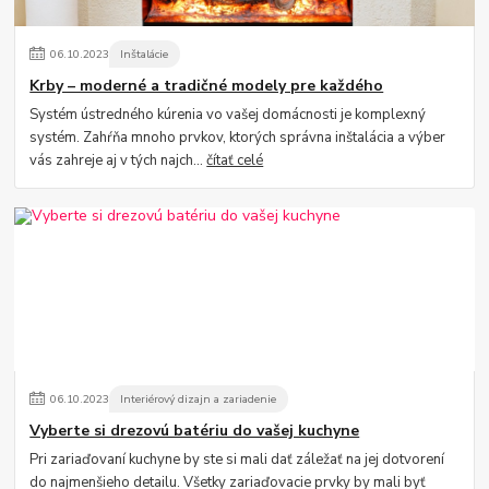
06
.
10
.
2023
Inštalácie
Krby – moderné a tradičné modely pre každého
Systém ústredného kúrenia vo vašej domácnosti je komplexný
systém. Zahŕňa mnoho prvkov, ktorých správna inštalácia a výber
vás zahreje aj v tých najch...
čítať celé
06
.
10
.
2023
Interiérový dizajn a zariadenie
Vyberte si drezovú batériu do vašej kuchyne
Pri zariaďovaní kuchyne by ste si mali dať záležať na jej dotvorení
do najmenšieho detailu. Všetky zariaďovacie prvky by mali byť