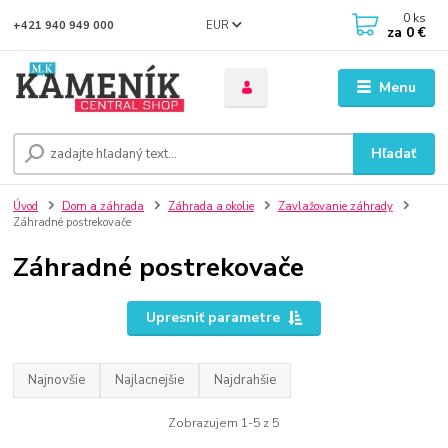
0
ks
EUR
+421 940 949 000
za
0 €
Menu
Hľadať
Úvod
Dom a záhrada
Záhrada a okolie
Zavlažovanie záhrady
Záhradné postrekovače
Záhradné postrekovače
Upresniť parametre
Najnovšie
Najlacnejšie
Najdrahšie
Zobrazujem 1-5 z 5