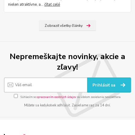
nielen atraktívne, a...
čítať celé
Zobraziť všetky články
Nepremeškajte novinky, akcie a
zľavy!
Prihlásiť sa
Súhlasím so
spracovaním osobných údajov
za účelom zasielania newslettera.
Môžete sa kedykoľvek odhlásiť. Zasielame raz za 14 dní.