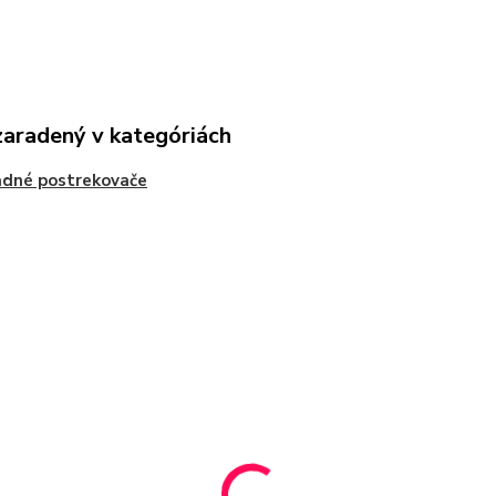
zaradený v kategóriách
adné postrekovače