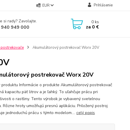
Prihlásenie
EUR
e si rady? Zavolajte.
0
ks
za
0 €
 940 949 000
 postrekovače
Akumulátorový postrekovač Worx 20V
0V
ulátorový postrekovač Worx 20V
y produktu Informácie o produkte Akumulátorový postrekovač
 kapacitu päť litrov a je ľahký. To uľahčuje prácu pri
livosti o rastliny. Tento výrobok je vybavený svetelnou
u. Rôzne hroty umožňujú presnú aplikáciu. Priložený postroj
je jednoduchú prácu s týmto modelom....
celý popis