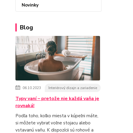
Novinky
Blog
06.10.2023
Interiérový dizajn a zariadenie
Typy vaní – pretože nie každá vaňa je
rovnaká!
Podľa toho, koľko miesta v kúpeľni máte,
si môžete vybrať voľne stojacu alebo
vstavanú vaňu. K dispozícii sú rohové a