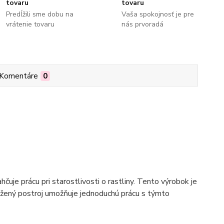
tovaru
tovaru
Predĺžili sme dobu na
Vaša spokojnosť je pre
vrátenie tovaru
nás prvoradá
Komentáre
0
uje prácu pri starostlivosti o rastliny. Tento výrobok je
ožený postroj umožňuje jednoduchú prácu s týmto