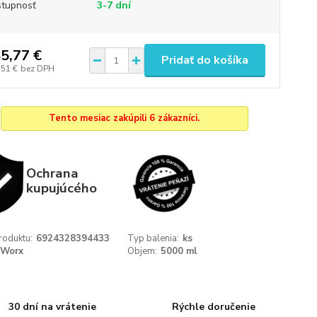
tupnosť
3-7 dní
5,77 €
Pridať do košíka
,51 €
bez DPH
Tento mesiac zakúpili 6 zákazníci.
Ochrana
kupujúcého
roduktu:
6924328394433
Typ balenia:
ks
Worx
Objem:
5000 ml
30 dní na vrátenie
Rýchle doručenie