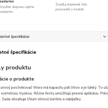
zadarmo
Značka Kameník Vás
Využite dopravu úplne
presvedčí o kvalite
zadarmo
etné špecifikácie
tné špecifikácie
ly produktu
ácie o produkte
rový postrekovač Worx má kapacitu päť litrov a je ľahký. To uľahč
svetelnou tryskou. Rôzne hroty umožňujú presnú aplikáciu. Pril
Sada obsahuje lítium-iónovú batériu a nabíjačku.