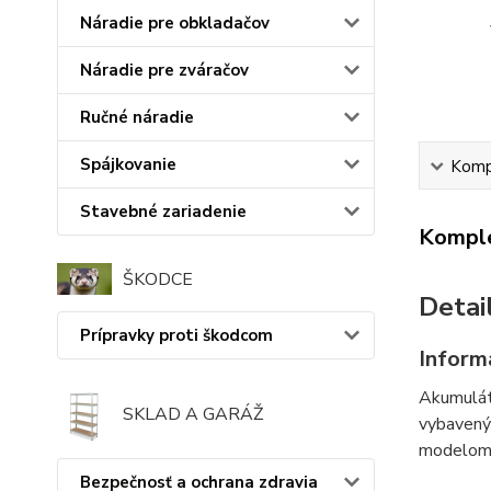
Náradie pre obkladačov
Náradie pre zváračov
Ručné náradie
Spájkovanie
Kompl
Stavebné zariadenie
Komple
ŠKODCE
Detai
Prípravky proti škodcom
Inform
Akumuláto
SKLAD A GARÁŽ
vybavený 
modelom. 
Bezpečnosť a ochrana zdravia