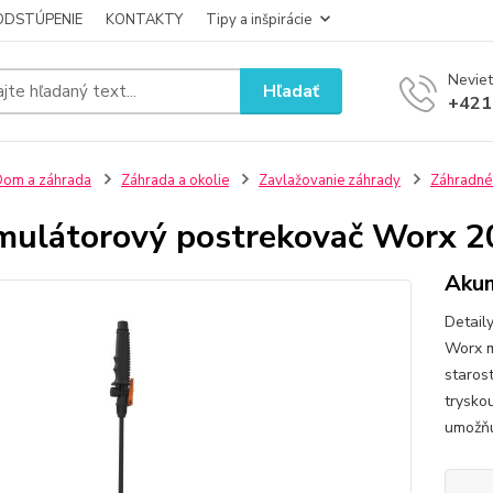
ODSTÚPENIE
KONTAKTY
Tipy a inšpirácie
Neviet
Hľadať
+421
om a záhrada
Záhrada a okolie
Zavlažovanie záhrady
Záhradné
ulátorový postrekovač Worx 2
Akum
Detail
Worx má
starost
trysko
umožňu