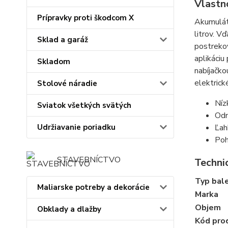
Vlastn
Prípravky proti škodcom X
Akumulát
litrov. V
Sklad a garáž
postrekov
aplikáciu
Skladom
nabíjačko
elektrické
Stolové náradie
Níz
Sviatok všetkých svätých
Odn
Ľah
Udržiavanie poriadku
Poh
STAVEBNÍCTVO
Technic
Typ bal
Maliarske potreby a dekorácie
Marka
Objem
Obklady a dlažby
Kód pro