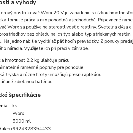
osti a výhody
orový postrekovač Worx 20 V je zariadenie s nízkou hmotnosťou
ďaka tomu je práca s ním pohodlná a jednoduchá. Pripevnené ram
ač Worx sa používa na starostlivosť o rastliny. Svetelná dýza a 
 prostriedkov bez ohľadu na ich typ alebo typ striekaných rastlín
u. Na jedno nabitie vydrží až päť hodín prevádzky. Z ponuky pre
ho náradia. Využijete ich pri práci v záhrade.
ka hmotnosť 2,2 kg uľahčuje prácu
ímateľné ramenné popruhy pre pohodlie
ká tryska a rôzne hroty umožňujú presnú aplikáciu
áňané zdieľanou batériou
ké špecifikácie
enia
ks
Worx
5000 ml
duktu
6924328394433