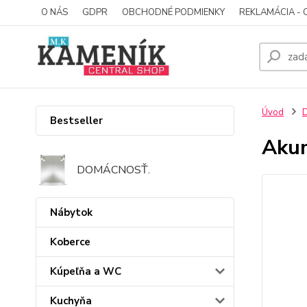
O NÁS
GDPR
OBCHODNÉ PODMIENKY
REKLAMÁCIA - 
Úvod
D
Bestseller
Akum
DOMÁCNOSŤ.
Nábytok
Koberce
Kúpeľňa a WC
Kuchyňa