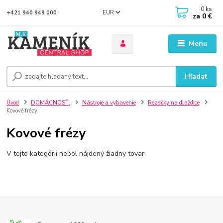
0
ks
EUR
+421 940 949 000
za
0 €
Menu
Hľadať
Úvod
DOMÁCNOSŤ.
Nástroje a vybavenie
Rezačky na dlaždice
Kovové frézy
Kovové frézy
V tejto kategórii nebol nájdený žiadny tovar.