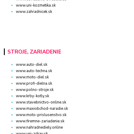
www.uni-kozmetika.sk
www.zahradnicek.sk
STROJE, ZARIADENIE
www.auto-diel.sk
www.auto-techna.sk
www.moto-diel.sk
www.profi-dielna.sk
www.polno-stroje.sk
www.krby-kotly.sk
www.stavebnictvo-online.sk
www.maxiobchod-naradie.sk
www.moto-prislusenstvo.sk
www.firemne-zariadenie.sk
www.nahradnediely.online
www.uni-zdrav.sk