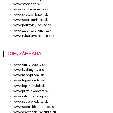
www.stonshop.sk
www.sanita-kupelne.sk
www.skolsky-batoh.sk
www.sportaturistika.sk
www.potraviny-online.sk
www.zlatnictvo-online.sk
www.rybarstvo-kamenik.sk
DOM, ZÁHRADA
www.dm-drogeria.sk
www.kvalitnytovar.sk
www.najvypredaj.sk
www.topvypredaj.sk
www.top-nabytok.sk
www.proti-skodcom.sk
www.retromaxishop.sk
www.superpredajca.sk
www.spotrebice-domace.sk
www.osvetlenie-svietidla.eu