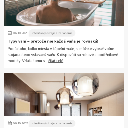
06
.
10
.
2023
Interiérový dizajn a zariadenie
Typy vaní – pretože nie každá vaňa je rovnaká!
Podľa toho, koľko miesta v kúpeľni máte, si môžete vybrať voľne
stojacu alebo vstavanú vaňu. K dispozícii sú rohové a obdĺžnikové
modely. Vďaka tomu s...
čítať celé
06
.
10
.
2023
Interiérový dizajn a zariadenie