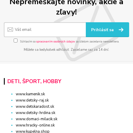
Nepremeškajte novinky, akcie a
zľavy!
Prihlásiť sa
Súhlasím so
spracovaním osobných údajov
za účelom zasielania newslettera.
Môžete sa kedykoľvek odhlásiť. Zasielame raz za 14 dní.
DETI, ŠPORT, HOBBY
www.kamenik.sk
www.detsky-raj.sk
www.detskaradost.sk
www.detsky-hrdina.sk
www.domaci-milacik.sk
www.hracky-online.sk
www.kupelna.shop