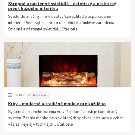
Stropné a nástenné svietidlá - estetický a praktický
prvok každého interiéru
Svetlo do značnej miery ovplyvňuje vzhľad a usporiadanie
interiéru. Postarajte sa preto o estetické a funkčné zariadenia.
Stropné a nástenné svietidlá...
čítať celé
06
.
10
.
2023
Inštalácie
Krby – moderné a tradičné modely pre každého
Systém ústredného kúrenia vo vašej domácnosti je komplexný
systém. Zahŕňa mnoho prvkov, ktorých správna inštalácia a výber
vás zahreje aj v tých najch...
čítať celé