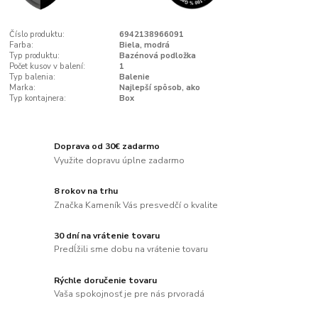
Číslo produktu:
6942138966091
Farba:
Biela, modrá
Typ produktu:
Bazénová podložka
Počet kusov v balení:
1
Typ balenia:
Balenie
Marka:
Najlepší spôsob, ako
Typ kontajnera:
Box
Doprava od 30€ zadarmo
Využite dopravu úplne zadarmo
8 rokov na trhu
Značka Kameník Vás presvedčí o kvalite
30 dní na vrátenie tovaru
Predĺžili sme dobu na vrátenie tovaru
Rýchle doručenie tovaru
Vaša spokojnosť je pre nás prvoradá