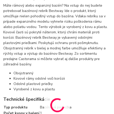
Máte rámový alebo expanzný bazén? Na vstup do nej budete
potrebovať bazénový rebrík Bestway. Ide o produkt, ktorý
umožňuje nielen pohodlný vstup do bazéna. Vďaka rebríku sa v
prípade expanzného modelu vyhnete riziku poškodenia rámu
alebo poliatiu vodou. Tento výrobok je vyrobený z kovu a plastu.
Kovové časti sú pokryté náterom, ktorý chráni materiál proti
korózii. Bazénový rebrík Bestway je vybavený odolnými
plastovými priečkami. Poskytujú ochranu proti pošmyknutiu.
Obojstranný rebrík v bielej a modrej farbe umožňuje efektívny a
rýchly vstup a výstup do bazénov Bestway. Zo sortimentu
predajne Castorama si môžete vybrať aj ďalšie produkty pre
záhradné bazény.
Obojstranný
Kovové rámy odolné voči korózii
Odolné plastové priečky
Vyrobené z kovu a plastu
Technické špecifikácie
Typ produktu
Bazénová podložka
Počet kusov v balení
1