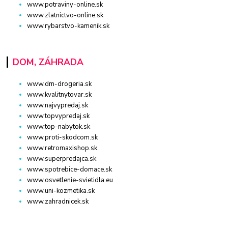
www.potraviny-online.sk
www.zlatnictvo-online.sk
www.rybarstvo-kamenik.sk
DOM, ZÁHRADA
www.dm-drogeria.sk
www.kvalitnytovar.sk
www.najvypredaj.sk
www.topvypredaj.sk
www.top-nabytok.sk
www.proti-skodcom.sk
www.retromaxishop.sk
www.superpredajca.sk
www.spotrebice-domace.sk
www.osvetlenie-svietidla.eu
www.uni-kozmetika.sk
www.zahradnicek.sk