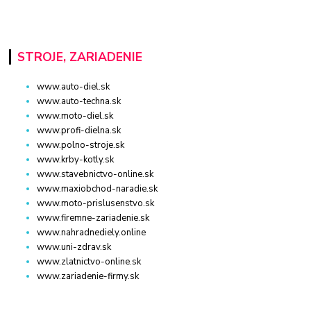
STROJE, ZARIADENIE
www.auto-diel.sk
www.auto-techna.sk
www.moto-diel.sk
www.profi-dielna.sk
www.polno-stroje.sk
www.krby-kotly.sk
www.stavebnictvo-online.sk
www.maxiobchod-naradie.sk
www.moto-prislusenstvo.sk
www.firemne-zariadenie.sk
www.nahradnediely.online
www.uni-zdrav.sk
www.zlatnictvo-online.sk
www.zariadenie-firmy.sk