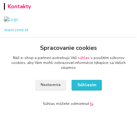
Kontakty
www.zone.sk
+421 940 949 000
Spracovanie cookies
info@kamenik.sk
Náš e-shop a partneri potrebujú Váš
súhlas
s použitím súborov
cookies, aby Vám mohli zobrazovať informácie týkajúce sa Vašich
záujmov.
Súhlasím
Nastavenia
© 2024 Všetky práva vyhradené KAMENIK.SK
Súhlas môžete odmietnuť
tu
.
Vytvorené na
Eshop-rychlo.sk