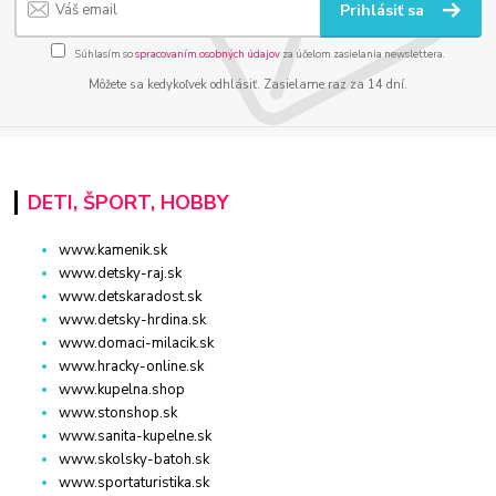
Prihlásiť sa
Súhlasím so
spracovaním osobných údajov
za účelom zasielania newslettera.
Môžete sa kedykoľvek odhlásiť. Zasielame raz za 14 dní.
DETI, ŠPORT, HOBBY
www.kamenik.sk
www.detsky-raj.sk
www.detskaradost.sk
www.detsky-hrdina.sk
www.domaci-milacik.sk
www.hracky-online.sk
www.kupelna.shop
www.stonshop.sk
www.sanita-kupelne.sk
www.skolsky-batoh.sk
www.sportaturistika.sk