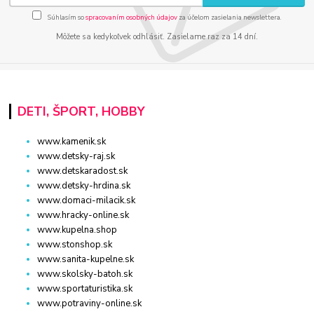
Súhlasím so
spracovaním osobných údajov
za účelom zasielania newslettera.
Môžete sa kedykoľvek odhlásiť. Zasielame raz za 14 dní.
DETI, ŠPORT, HOBBY
www.kamenik.sk
www.detsky-raj.sk
www.detskaradost.sk
www.detsky-hrdina.sk
www.domaci-milacik.sk
www.hracky-online.sk
www.kupelna.shop
www.stonshop.sk
www.sanita-kupelne.sk
www.skolsky-batoh.sk
www.sportaturistika.sk
www.potraviny-online.sk