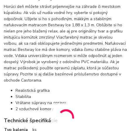
Horúci deň môžete stráviť príjemnejšie na záhrade či mestskom
kúpalisku. Ak vás už nudia vodné hry, vyberte si pokojný
odpočinok. Užijete si ho s pohodlným, mäkkým a stabilným
nafukovacím matracom Bestway Ice 1,88 x 1,3 m. Obľúbite si ho
nielen pre jeho blažený relax, ale aj pre originálny tvar a grafiku
imitujúcu kornútok zmrzliny! Viacfarebný matrac je skvelou
voľbou, ak sa radi obklopujete jedinečnými predmetmi. Nafukovací
matrac Bestway Ice má dve komory, vďaka čomu stabilne pláva na
vode. Vďaka univerzálnym rozmerom si môže odpočinúť aj jeden
dospelý. Výrobok je vyrobený z odolného PVC materiálu. Ak je
matrac poškodený, použite opravnú záplatu, ktorá je súčasťou
súpravy. Pozrite si aj ďalšie bazénové príslušenstvo dostupné v
obchode Castorama.
Realistická grafika
Stabilita
Vrátane súpravy na opravu
2 vzduchové komory
Technické špecifikácie
Typ balenia
ks