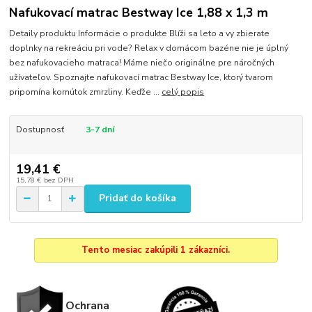
Nafukovací matrac Bestway Ice 1,88 x 1,3 m
Detaily produktu Informácie o produkte Blíži sa leto a vy zbierate
doplnky na rekreáciu pri vode? Relax v domácom bazéne nie je úplný
bez nafukovacieho matraca! Máme niečo originálne pre náročných
užívateľov. Spoznajte nafukovací matrac Bestway Ice, ktorý tvarom
pripomína kornútok zmrzliny. Keďže ...
celý popis
Dostupnosť
3-7 dní
19,41 €
15,78 €
bez DPH
Pridať do košíka
Tento mesiac zakúpili 1 zákazníci.
Ochrana