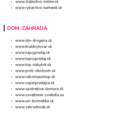
www.zlatnictvo-online.sk
www.rybarstvo-kamenik.sk
DOM, ZÁHRADA
www.dm-drogeria.sk
www.kvalitnytovar.sk
www.najvypredaj.sk
www.topvypredaj.sk
www.top-nabytok.sk
www.proti-skodcom.sk
www.retromaxishop.sk
www.superpredajca.sk
www.spotrebice-domace.sk
www.osvetlenie-svietidla.eu
www.uni-kozmetika.sk
www.zahradnicek.sk