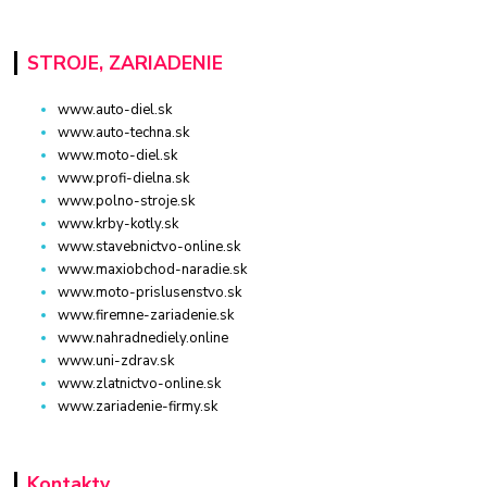
STROJE, ZARIADENIE
www.auto-diel.sk
www.auto-techna.sk
www.moto-diel.sk
www.profi-dielna.sk
www.polno-stroje.sk
www.krby-kotly.sk
www.stavebnictvo-online.sk
www.maxiobchod-naradie.sk
www.moto-prislusenstvo.sk
www.firemne-zariadenie.sk
www.nahradnediely.online
www.uni-zdrav.sk
www.zlatnictvo-online.sk
www.zariadenie-firmy.sk
Kontakty