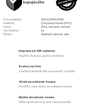
kupujúcého
Číslo produktu:
6942138947489
materiál:
Polyvinylchlorid (PVC)
Farba:
Žltá, červená, zelená
Typ balenia:
ks
Marka:
Najlepší spôsob, ako
Doprava od 30€ zadarmo
Využite dopravu úplne zadarmo
8 rokov na trhu
Značka Kameník Vás presvedčí o kvalite
30 dní na vrátenie tovaru
Predĺžili sme dobu na vrátenie tovaru
Rýchle doručenie tovaru
Vaša spokojnosť je pre nás prvoradá