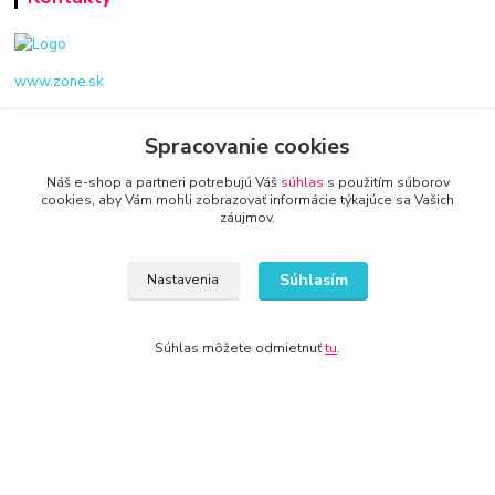
www.zone.sk
+421 940 949 000
Spracovanie cookies
info@kamenik.sk
Náš e-shop a partneri potrebujú Váš
súhlas
s použitím súborov
cookies, aby Vám mohli zobrazovať informácie týkajúce sa Vašich
záujmov.
Súhlasím
Nastavenia
© 2024 Všetky práva vyhradené KAMENIK.SK
Súhlas môžete odmietnuť
tu
.
Vytvorené na
Eshop-rychlo.sk