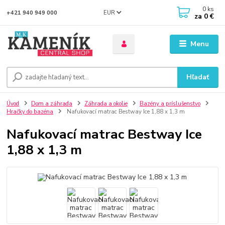
0
ks
EUR
+421 940 949 000
za
0 €
Menu
Hľadať
Úvod
Dom a záhrada
Záhrada a okolie
Bazény a príslušenstvo
Hračky do bazéna
Nafukovací matrac Bestway Ice 1,88 x 1,3 m
Nafukovací matrac Bestway Ice
1,88 x 1,3 m