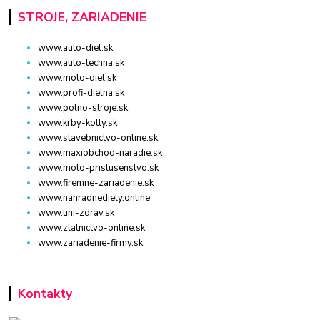
STROJE, ZARIADENIE
www.auto-diel.sk
www.auto-techna.sk
www.moto-diel.sk
www.profi-dielna.sk
www.polno-stroje.sk
www.krby-kotly.sk
www.stavebnictvo-online.sk
www.maxiobchod-naradie.sk
www.moto-prislusenstvo.sk
www.firemne-zariadenie.sk
www.nahradnediely.online
www.uni-zdrav.sk
www.zlatnictvo-online.sk
www.zariadenie-firmy.sk
Kontakty