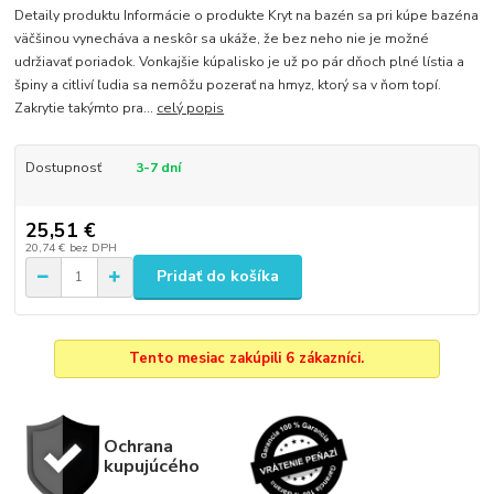
Detaily produktu Informácie o produkte Kryt na bazén sa pri kúpe bazéna
väčšinou vynecháva a neskôr sa ukáže, že bez neho nie je možné
udržiavať poriadok. Vonkajšie kúpalisko je už po pár dňoch plné lístia a
špiny a citliví ľudia sa nemôžu pozerať na hmyz, ktorý sa v ňom topí.
Zakrytie takýmto pra...
celý popis
Dostupnosť
3-7 dní
25,51 €
20,74 €
bez DPH
Pridať do košíka
Tento mesiac zakúpili 6 zákazníci.
Ochrana
kupujúcého