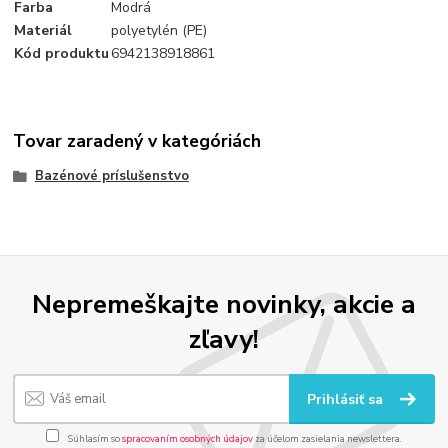
Farba
Modrá
Materiál
polyetylén (PE)
Kód produktu
6942138918861
Tovar zaradený v kategóriách
Bazénové príslušenstvo
Nepremeškajte novinky, akcie a
zľavy!
Prihlásiť sa
Súhlasím so
spracovaním osobných údajov
za účelom zasielania newslettera.