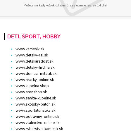
Môžete sa kedykoľvek odhlásiť. Zasielame raz za 14 dní.
DETI, ŠPORT, HOBBY
www.kamenik.sk
www.detsky-raj.sk
www.detskaradost.sk
www.detsky-hrdina.sk
www.domaci-milacik.sk
www.hracky-online.sk
www.kupelna.shop
www.stonshop.sk
www.sanita-kupelne.sk
www.skolsky-batoh.sk
www.sportaturistika.sk
www.potraviny-online.sk
www.zlatnictvo-online.sk
www.rybarstvo-kamenik.sk