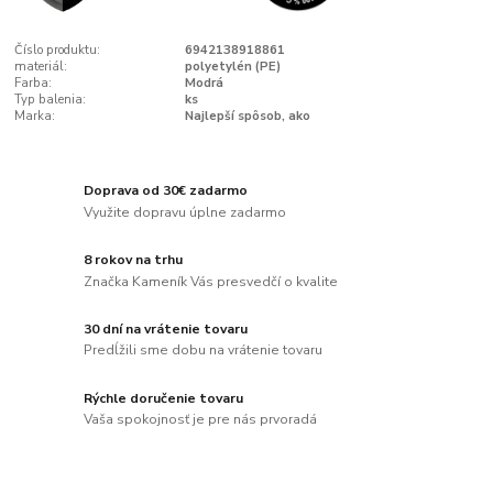
Číslo produktu:
6942138918861
materiál:
polyetylén (PE)
Farba:
Modrá
Typ balenia:
ks
Marka:
Najlepší spôsob, ako
Doprava od 30€ zadarmo
Využite dopravu úplne zadarmo
8 rokov na trhu
Značka Kameník Vás presvedčí o kvalite
30 dní na vrátenie tovaru
Predĺžili sme dobu na vrátenie tovaru
Rýchle doručenie tovaru
Vaša spokojnosť je pre nás prvoradá