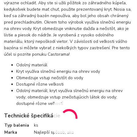
výrazne ochladiť. Aby ste si užili pôžitok zo záhradného kúpeľa,
kedykoľvek budete mať chuť, použite prezentovaný kryt. Nosia sa,
keď sa záhradný bazén nepoužíva, aby bol jeho obsah chránený
pred prechladnutím. Okrem toho výrobok využíva slnečnú energiu
na ohrev vody. Kryt obmedzuje vniknutie dažďa a nečistôt, ako je
lístie a piesok do nádrže. Je vyrobená z vysoko odolného
materiálu, ktorý nepoškodí vietor. V závislosti od veľkosti vášho
bazéna si môžete vybrať z niekoľkých typov zastrešení. Pre tento
účel si pozrite ponuku Castorama!
Odolný materiál
Kryt využíva slnečnú energiu na ohrev vody
Obmedzuje vstup nečistôt do vody
Dostupné rôzne veľkosti
Odolný materiál; kryt využíva slnečnú energiu na ohrev
vody; obmedzuje vstup znečisťujúcich látok do vody;
dostupné rôzne veľkosti
Technické špecifikácie
Typ balenia
ks
Marka
Najlepší spôsob, ako