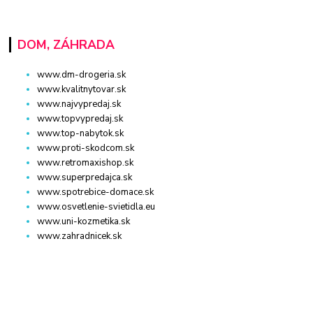
DOM, ZÁHRADA
www.dm-drogeria.sk
www.kvalitnytovar.sk
www.najvypredaj.sk
www.topvypredaj.sk
www.top-nabytok.sk
www.proti-skodcom.sk
www.retromaxishop.sk
www.superpredajca.sk
www.spotrebice-domace.sk
www.osvetlenie-svietidla.eu
www.uni-kozmetika.sk
www.zahradnicek.sk