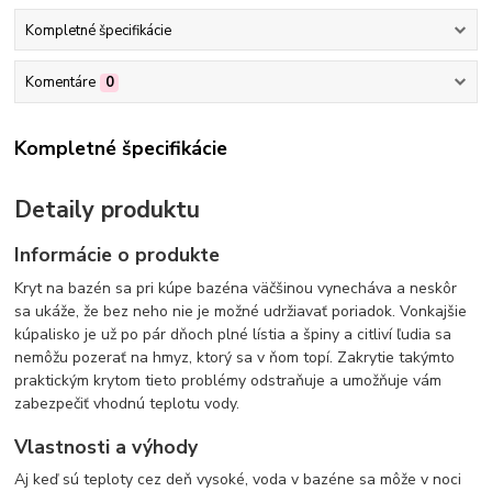
Kompletné špecifikácie
Komentáre
0
Kompletné špecifikácie
Detaily produktu
Informácie o produkte
Kryt na bazén sa pri kúpe bazéna väčšinou vynecháva a neskôr
sa ukáže, že bez neho nie je možné udržiavať poriadok. Vonkajšie
kúpalisko je už po pár dňoch plné lístia a špiny a citliví ľudia sa
nemôžu pozerať na hmyz, ktorý sa v ňom topí. Zakrytie takýmto
praktickým krytom tieto problémy odstraňuje a umožňuje vám
zabezpečiť vhodnú teplotu vody.
Vlastnosti a výhody
Aj keď sú teploty cez deň vysoké, voda v bazéne sa môže v noci