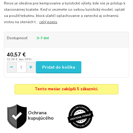
Rinse je ideálna pre kempovanie a turistické výlety, kde nie je prístup k
stacionárnej toalete. Keď si vezmete so sebou turistický model, oplatí
sa použiť tekutinu, ktorá uľahčí oplachovanie a zanechá aj ochrannú
vrstvu na stenách t...
celý popis
Dostupnosť
3-7 dní
40,57 €
32,98 €
bez DPH
Pridať do košíka
Tento mesiac zakúpili 5 zákazníci.
Ochrana
kupujúcého