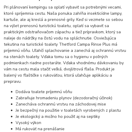
Pri plánovaní kempingu sa oplatí vybaviť sa potrebnými vecami,
ktoré spríjemnia cestu. Naša ponuka zahŕňa insekticídne lampy,
kartuše, ale aj kreslá a prenosné grily. Keď si vezmete so sebou
na výlet prenosnú turistickú toaletu, oplatí sa vybaviť sa
praktickým odstraňovačom zápachu a tiež prípravkom, ktorý sa
naleje do nádržky na čistú vodu na spláchnutie. Osviežujúca
tekutina na turistické toalety Thetford Campa Rinse Plus má
príjemnú vôňu. Uľahčí splachovanie a zanechá aj ochrannú vrstvu
na stenách toalety. Vďaka tomu sa o hygienu v poľných
podmienkach riadne postaráte. Vďaka vhodnému dávkovaniu by
vám na cestu mala stačiť veľká, dvojlitrová fľaša. Produkt je
balený vo fľaštičke s rukoväťou, ktorá uľahčuje aplikáciu a
prepravu.
Dodáva toalete príjemnú vôňu
Zabraňuje hromadeniu plynov (dezodoračný účinok)
Zanecháva ochrannú vrstvu na záchodovej mise
Je bezpečný na použitie v toaletách vyrobených z plastu
Je ekologický a možno ho použiť aj na septiky
Vysoký výkon
Má rukoväť na prenášanie