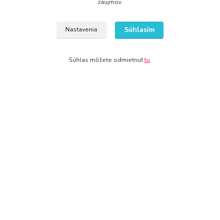
záujmov.
www.zlatnictvo-online.sk
www.zariadenie-firmy.sk
Súhlasím
Nastavenia
Kontakty
Súhlas môžete odmietnuť
tu
.
www.zone.sk
+421 940 949 000
info@kamenik.sk