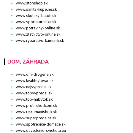
www.stonshop.sk
www.sanita-kupelne.sk
www.skolsky-batoh.sk
www.sportaturistika.sk
www.potraviny-online.sk
www.zlatnictvo-online.sk
www.rybarstvo-kamenik.sk
DOM, ZÁHRADA
www.dm-drogeria.sk
www.kvalitnytovar.sk
www.najvypredaj.sk
www.topvypredaj.sk
www.top-nabytok.sk
www.proti-skodcom.sk
www.retromaxishop.sk
www.superpredajca.sk
www.spotrebice-domace.sk
www.osvetlenie-svietidla.eu