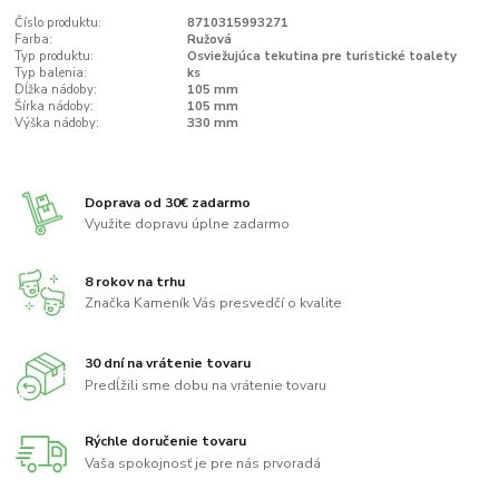
Číslo produktu:
8710315993271
Farba:
Ružová
Typ produktu:
Osviežujúca tekutina pre turistické toalety
Typ balenia:
ks
Dĺžka nádoby:
105 mm
Šírka nádoby:
105 mm
Výška nádoby:
330 mm
Doprava od 30€ zadarmo
Využite dopravu úplne zadarmo
8 rokov na trhu
Značka Kameník Vás presvedčí o kvalite
30 dní na vrátenie tovaru
Predĺžili sme dobu na vrátenie tovaru
Rýchle doručenie tovaru
Vaša spokojnosť je pre nás prvoradá