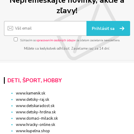
zľavy!
Prihlásiť sa
Súhlasím so
spracovaním osobných údajov
za účelom zasielania newslettera.
Môžete sa kedykoľvek odhlásiť. Zasielame raz za 14 dní.
DETI, ŠPORT, HOBBY
www.kamenik.sk
www.detsky-raj.sk
www.detskaradost.sk
www.detsky-hrdina.sk
www.domaci-milacik.sk
www.hracky-online.sk
www.kupelna.shop