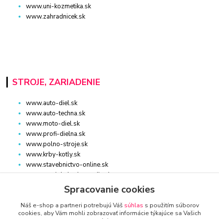
www.uni-kozmetika.sk
www.zahradnicek.sk
STROJE, ZARIADENIE
www.auto-diel.sk
www.auto-techna.sk
www.moto-diel.sk
www.profi-dielna.sk
www.polno-stroje.sk
www.krby-kotly.sk
www.stavebnictvo-online.sk
www.maxiobchod-naradie.sk
www.moto-prislusenstvo.sk
Spracovanie cookies
www.firemne-zariadenie.sk
Náš e-shop a partneri potrebujú Váš
súhlas
s použitím súborov
www.nahradnediely.online
cookies, aby Vám mohli zobrazovať informácie týkajúce sa Vašich
www.uni-zdrav.sk