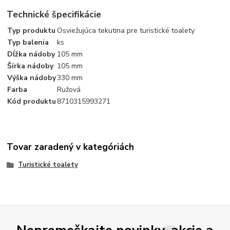
Technické špecifikácie
Typ produktu
Osviežujúca tekutina pre turistické toalety
Typ balenia
ks
Dĺžka nádoby
105 mm
Šírka nádoby
105 mm
Výška nádoby
330 mm
Farba
Ružová
Kód produktu
8710315993271
Tovar zaradený v kategóriách
Turistické toalety
Nepremeškajte novinky, akcie a