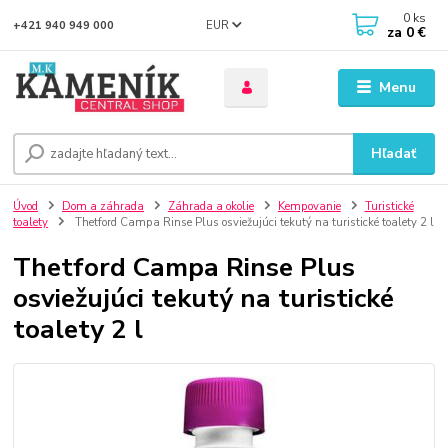
0
ks
EUR
+421 940 949 000
za
0 €
Menu
Hľadať
Úvod
Dom a záhrada
Záhrada a okolie
Kempovanie
Turistické
toalety
Thetford Campa Rinse Plus osviežujúci tekutý na turistické toalety 2 l
Thetford Campa Rinse Plus
osviežujúci tekutý na turistické
toalety 2 l