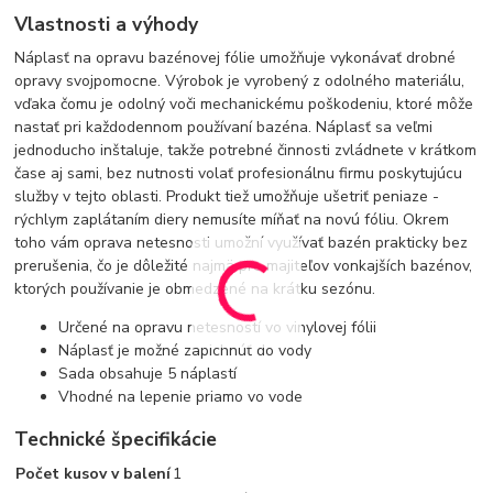
Vlastnosti a výhody
Náplasť na opravu bazénovej fólie umožňuje vykonávať drobné
opravy svojpomocne. Výrobok je vyrobený z odolného materiálu,
vďaka čomu je odolný voči mechanickému poškodeniu, ktoré môže
nastať pri každodennom používaní bazéna. Náplasť sa veľmi
jednoducho inštaluje, takže potrebné činnosti zvládnete v krátkom
čase aj sami, bez nutnosti volať profesionálnu firmu poskytujúcu
služby v tejto oblasti. Produkt tiež umožňuje ušetriť peniaze -
rýchlym zaplátaním diery nemusíte míňať na novú fóliu. Okrem
toho vám oprava netesnosti umožní využívať bazén prakticky bez
prerušenia, čo je dôležité najmä pre majiteľov vonkajších bazénov,
ktorých používanie je obmedzené na krátku sezónu.
Určené na opravu netesností vo vinylovej fólii
Náplasť je možné zapichnúť do vody
Sada obsahuje 5 náplastí
Vhodné na lepenie priamo vo vode
Technické špecifikácie
Počet kusov v balení
1