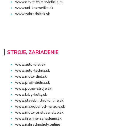
www.osvetlenie-svietidla.eu
www.uni-kozmetika.sk
www.zahradnicek.sk
STROJE, ZARIADENIE
www.auto-diel.sk
www.auto-techna.sk
www.moto-diel.sk
www.profi-dielna.sk
www.polno-stroje.sk
www.krby-kotly.sk
www.stavebnictvo-online.sk
www.maxiobchod-naradie.sk
www.moto-prislusenstvo.sk
www.firemne-zariadenie.sk
www.nahradnediely.online