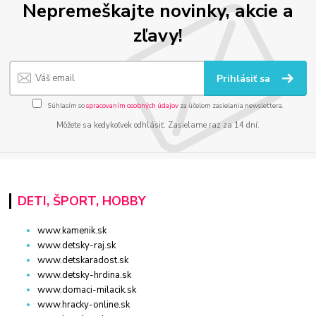
Nepremeškajte novinky, akcie a
zľavy!
Prihlásiť sa
Súhlasím so
spracovaním osobných údajov
za účelom zasielania newslettera.
Môžete sa kedykoľvek odhlásiť. Zasielame raz za 14 dní.
DETI, ŠPORT, HOBBY
www.kamenik.sk
www.detsky-raj.sk
www.detskaradost.sk
www.detsky-hrdina.sk
www.domaci-milacik.sk
www.hracky-online.sk