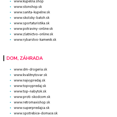
www.kupelna.shop
www.stonshop.sk
www.sanita-kupelne.sk
www.skolsky-batoh.sk
www.sportaturistika.sk
www.potraviny-online.sk
www.zlatnictvo-online.sk
www.rybarstvo-kamenik.sk
DOM, ZÁHRADA
www.dm-drogeria.sk
www.kvalitnytovar.sk
www.najvypredaj.sk
www.topvypredaj.sk
www.top-nabytok.sk
www.proti-skodcom.sk
www.retromaxishop.sk
www.superpredajca.sk
www.spotrebice-domace.sk