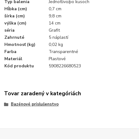
Typ balenia
Jednotlivo/po kusoch
Hĺbka (cm)
0,7 cm
šírka (cm)
9,8 cm
výška (cm)
14 cm
séria
Grafit
Zahrnuté
5 náplastí
Hmotnosť (kg)
0,02 kg
Farba
Transparentné
Materiál
Plastové
Kód produktu
5908226680523
Tovar zaradený v kategóriách
Bazénové príslušenstvo