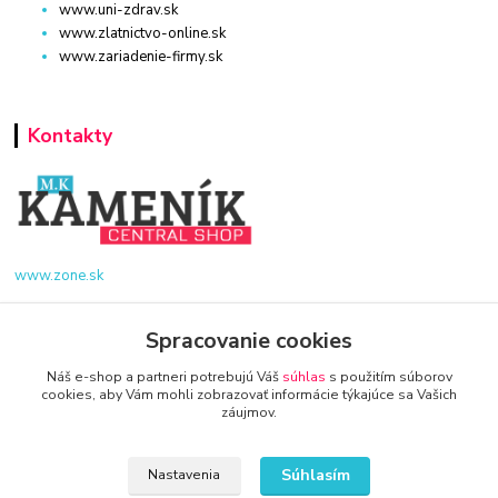
www.uni-zdrav.sk
www.zlatnictvo-online.sk
www.zariadenie-firmy.sk
Kontakty
www.zone.sk
+421 940 949 000
Spracovanie cookies
info@kamenik.sk
Náš e-shop a partneri potrebujú Váš
súhlas
s použitím súborov
cookies, aby Vám mohli zobrazovať informácie týkajúce sa Vašich
záujmov.
Súhlasím
Nastavenia