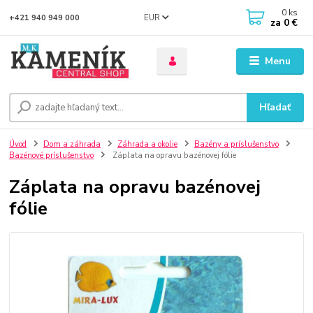
0
ks
EUR
+421 940 949 000
za
0 €
Menu
Hľadať
Úvod
Dom a záhrada
Záhrada a okolie
Bazény a príslušenstvo
Bazénové príslušenstvo
Záplata na opravu bazénovej fólie
Záplata na opravu bazénovej
fólie