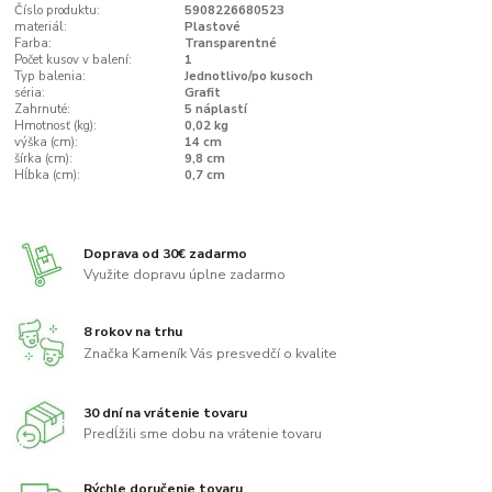
Číslo produktu:
5908226680523
materiál:
Plastové
Farba:
Transparentné
Počet kusov v balení:
1
Typ balenia:
Jednotlivo/po kusoch
séria:
Grafit
Zahrnuté:
5 náplastí
Hmotnosť (kg):
0,02 kg
výška (cm):
14 cm
šírka (cm):
9,8 cm
Hĺbka (cm):
0,7 cm
Doprava od 30€ zadarmo
Využite dopravu úplne zadarmo
8 rokov na trhu
Značka Kameník Vás presvedčí o kvalite
30 dní na vrátenie tovaru
Predĺžili sme dobu na vrátenie tovaru
Rýchle doručenie tovaru