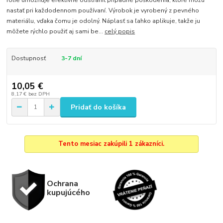
fólie umožňuje efektívne odstrániť prípadné poškodenia, ktoré môžu
nastať pri každodennom používaní. Výrobok je vyrobený z pevného
materiálu, vďaka čomu je odolný. Náplasť sa ľahko aplikuje, takže ju
môžete rýchlo použiť aj sami be...
celý popis
Dostupnosť
3-7 dní
10,05 €
8,17 €
bez DPH
Pridať do košíka
Tento mesiac zakúpili 1 zákazníci.
Ochrana
kupujúcého