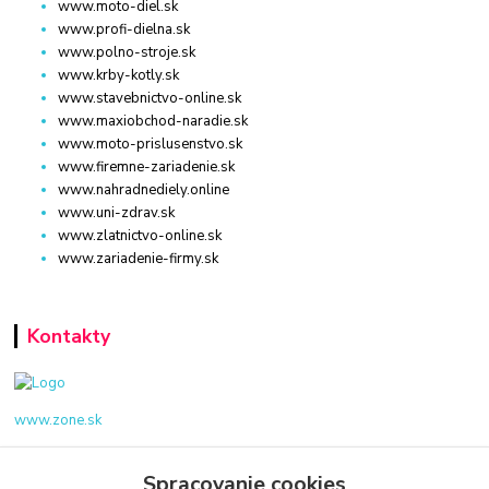
www.moto-diel.sk
www.profi-dielna.sk
www.polno-stroje.sk
www.krby-kotly.sk
www.stavebnictvo-online.sk
www.maxiobchod-naradie.sk
www.moto-prislusenstvo.sk
www.firemne-zariadenie.sk
www.nahradnediely.online
www.uni-zdrav.sk
www.zlatnictvo-online.sk
www.zariadenie-firmy.sk
Kontakty
www.zone.sk
+421 940 949 000
Spracovanie cookies