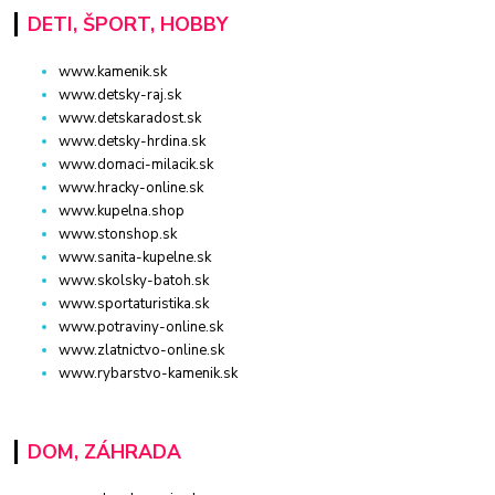
DETI, ŠPORT, HOBBY
www.kamenik.sk
www.detsky-raj.sk
www.detskaradost.sk
www.detsky-hrdina.sk
www.domaci-milacik.sk
www.hracky-online.sk
www.kupelna.shop
www.stonshop.sk
www.sanita-kupelne.sk
www.skolsky-batoh.sk
www.sportaturistika.sk
www.potraviny-online.sk
www.zlatnictvo-online.sk
www.rybarstvo-kamenik.sk
DOM, ZÁHRADA