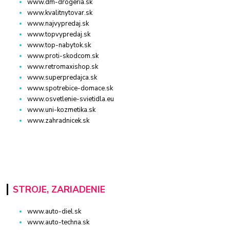
www.dm-drogeria.sk
www.kvalitnytovar.sk
www.najvypredaj.sk
www.topvypredaj.sk
www.top-nabytok.sk
www.proti-skodcom.sk
www.retromaxishop.sk
www.superpredajca.sk
www.spotrebice-domace.sk
www.osvetlenie-svietidla.eu
www.uni-kozmetika.sk
www.zahradnicek.sk
STROJE, ZARIADENIE
www.auto-diel.sk
www.auto-techna.sk