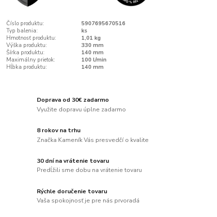
Číslo produktu:
5907695670516
Typ balenia:
ks
Hmotnosť produktu:
1,01 kg
Výška produktu:
330 mm
Šírka produktu:
140 mm
Maximálny prietok:
100 l/min
Hĺbka produktu:
140 mm
Doprava od 30€ zadarmo
Využite dopravu úplne zadarmo
8 rokov na trhu
Značka Kameník Vás presvedčí o kvalite
30 dní na vrátenie tovaru
Predĺžili sme dobu na vrátenie tovaru
Rýchle doručenie tovaru
Vaša spokojnosť je pre nás prvoradá