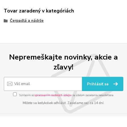
Tovar zaradený v kategóriách
Čerpadlá a nádrže
Nepremeškajte novinky, akcie a
zľavy!
Prihlásiť sa
Súhlasím so
spracovaním osobných údajov
za účelom zasielania newslettera.
Môžete sa kedykoľvek odhlásiť. Zasielame raz za 14 dní.