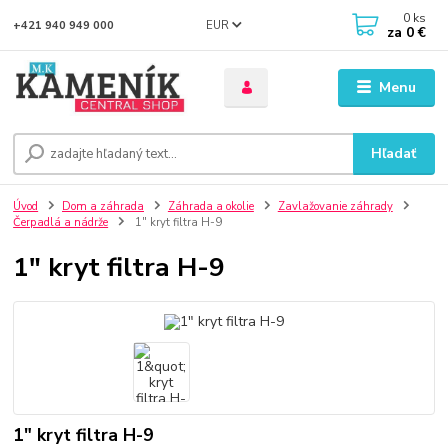
0
ks
EUR
+421 940 949 000
za
0 €
Menu
Hľadať
Úvod
Dom a záhrada
Záhrada a okolie
Zavlažovanie záhrady
Čerpadlá a nádrže
1" kryt filtra H-9
1" kryt filtra H-9
1" kryt filtra H-9