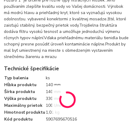
Puzdro 1" je určené pre rôzne typy filtračných vložiek. Jeho
používaním zlepšíte kvalitu vody vo Vašej domácnosti. Výrobok
má modrú hlavu a priehľadný kryt, ktoré sa vyznačujú vysokou
odolnosťou. vybavené konektormi z kvalitnej mosadze.žlté, ktoré
zaisťujú stabilný, bezpečný prietok vody.Trojdielna štruktúra
dodáva filtru vysokú tesnosť a umožňuje jednoduchú výmenu
rôznych typov náplní.Vďaka priehľadnému materiálu tienidla bude
schopný presne posúdiť úroveň kontaminácie náplne.Produkt by
mal byť umiestnený na mieste s obmedzeným vystavením
slnečnému žiareniu a mrazu
Technické špecifikácie
Typ balenia
ks
Hĺbka produktu
140 mm
Šírka produktu
140 mm
Výška produktu
330 mm
Maximálny prietok
100 l/min
Hmotnosť produktu
1,01 kg
Kód produktu
5907695670516