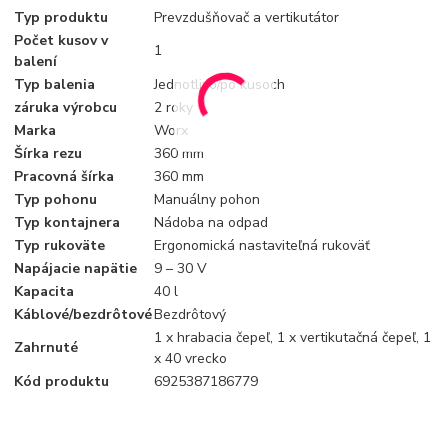
Typ produktu
Prevzdušňovač a vertikutátor
Počet kusov v
1
balení
Typ balenia
Jednotlivo/po kusoch
záruka výrobcu
2 roky
Marka
Worx
Šírka rezu
360 mm
Pracovná šírka
360 mm
Typ pohonu
Manuálny pohon
Typ kontajnera
Nádoba na odpad
Typ rukoväte
Ergonomická nastaviteľná rukoväť
Napájacie napätie
9 – 30 V
Kapacita
40 l
Káblové/bezdrôtové
Bezdrôtový
1 x hrabacia čepeľ, 1 x vertikutačná čepeľ, 1
Zahrnuté
x 40 vrecko
Kód produktu
6925387186779