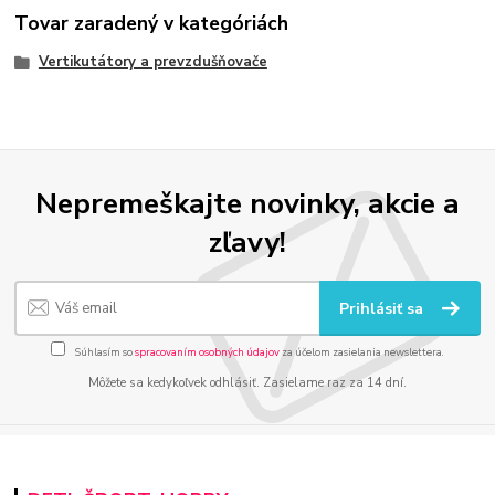
Tovar zaradený v kategóriách
Vertikutátory a prevzdušňovače
Nepremeškajte novinky, akcie a
zľavy!
Prihlásiť sa
Súhlasím so
spracovaním osobných údajov
za účelom zasielania newslettera.
Môžete sa kedykoľvek odhlásiť. Zasielame raz za 14 dní.