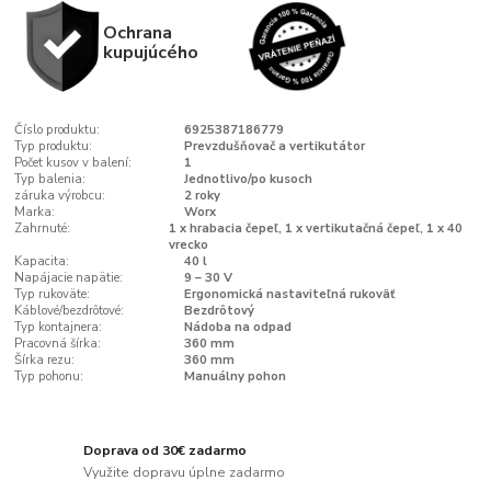
Ochrana
kupujúcého
Číslo produktu:
6925387186779
Typ produktu:
Prevzdušňovač a vertikutátor
Počet kusov v balení:
1
Typ balenia:
Jednotlivo/po kusoch
záruka výrobcu:
2 roky
Marka:
Worx
Zahrnuté:
1 x hrabacia čepeľ, 1 x vertikutačná čepeľ, 1 x 40
vrecko
Kapacita:
40 l
Napájacie napätie:
9 – 30 V
Typ rukoväte:
Ergonomická nastaviteľná rukoväť
Káblové/bezdrôtové:
Bezdrôtový
Typ kontajnera:
Nádoba na odpad
Pracovná šírka:
360 mm
Šírka rezu:
360 mm
Typ pohonu:
Manuálny pohon
Doprava od 30€ zadarmo
Využite dopravu úplne zadarmo