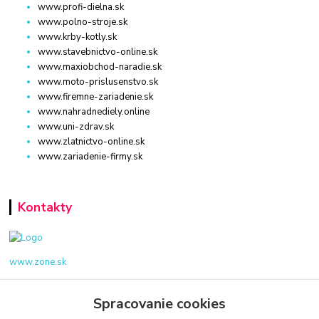
www.profi-dielna.sk
www.polno-stroje.sk
www.krby-kotly.sk
www.stavebnictvo-online.sk
www.maxiobchod-naradie.sk
www.moto-prislusenstvo.sk
www.firemne-zariadenie.sk
www.nahradnediely.online
www.uni-zdrav.sk
www.zlatnictvo-online.sk
www.zariadenie-firmy.sk
Kontakty
www.zone.sk
+421 940 949 000
Spracovanie cookies