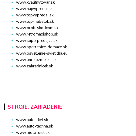
www.kvalitnytovar.sk
www.najvypredaj.sk
www.topvypredaj.sk
www.top-nabytok.sk
www.proti-skodcom.sk
www.retromaxishop.sk
www.superpredajca.sk
www.spotrebice-domace.sk
www.osvetlenie-svietidla.eu
www.uni-kozmetika.sk
www.zahradnicek.sk
STROJE, ZARIADENIE
www.auto-diel.sk
www.auto-techna.sk
www.moto-diel.sk