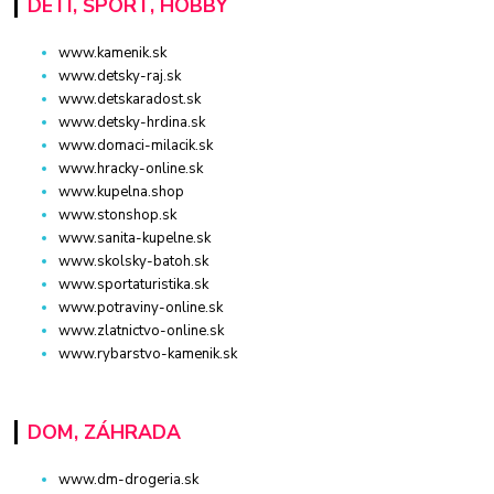
DETI, ŠPORT, HOBBY
www.kamenik.sk
www.detsky-raj.sk
www.detskaradost.sk
www.detsky-hrdina.sk
www.domaci-milacik.sk
www.hracky-online.sk
www.kupelna.shop
www.stonshop.sk
www.sanita-kupelne.sk
www.skolsky-batoh.sk
www.sportaturistika.sk
www.potraviny-online.sk
www.zlatnictvo-online.sk
www.rybarstvo-kamenik.sk
DOM, ZÁHRADA
www.dm-drogeria.sk