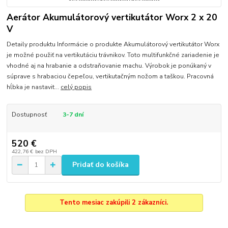
Aerátor Akumulátorový vertikutátor Worx 2 x 20
V
Detaily produktu Informácie o produkte Akumulátorový vertikutátor Worx
je možné použiť na vertikutáciu trávnikov. Toto multifunkčné zariadenie je
vhodné aj na hrabanie a odstraňovanie machu. Výrobok je ponúkaný v
súprave s hrabaciou čepeľou, vertikutačným nožom a taškou. Pracovná
hĺbka je nastavit...
celý popis
Dostupnosť
3-7 dní
520 €
422,76 €
bez DPH
Pridať do košíka
Tento mesiac zakúpili 2 zákazníci.