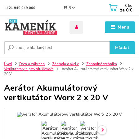
0
ks
EUR
+421 940 949 000
za
0 €
Menu
Hľadať
Úvod
Dom a záhrada
Záhrada a okolie
Záhradná technika
Vertikutátory a prevzdušňovače
Aerátor Akumulátorový vertikutátor Worx 2 x
20 V
Aerátor Akumulátorový
vertikutátor Worx 2 x 20 V