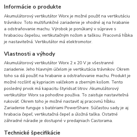
Informácie o produkte
Akumulátorový vertikutátor Worx je možné použiť na vertikutáciu
trávnikov. Toto multifunkčné zariadenie je vhodné aj na hrabanie
a odstraňovanie machu. Výrobok je ponúkaný v súprave s
hrabaciou čepeľou, vertikutačným nožom a taškou. Pracovná hĺbka
je nastaviteľná. Vertikutátor má elektromotor.
Vlastnosti a výhody
Akumulátorový vertikutátor Worx 2 x 20 V je všestranné
zariadenie. Jeho hlavným účelom je vertikutácia trávnikov. Okrem
toho sa dá použiť na hrabanie a odstraňovanie machu. Produkt je
možné rozšíriť aj kypriacim valčekom a zberným košom. Tento
posledný prvok má kapacitu štyridsať litrov. Akumulátorový
vertikutátor Worx sa pohodlne používa. To zaisťuje nastaviteľná
rukoväť. Okrem toho je možné nastaviť aj pracovnú hĺbku.
Zariadenie funguje s batériami PowerShare. Súčasťou sady je aj
hrabacia čepeľ, vertikutačná čepeľ a úložná taška. Ostatné
záhradné náradie je dostupné v predajniach Castorama.
Technické špecifikácie