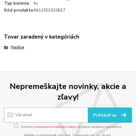
Typ balenia
ks
Kód produktu
6411501510617
Tovar zaradený v kategóriách
Hadice
Nepremeškajte novinky, akcie a
zľavy!
Prihlásiť sa
Súhlasím so
spracovaním osobných údajov
za účelom zasielania newslettera.
Môžete sa kedykoľvek odhlásiť. Zasielame raz za 14 dní.