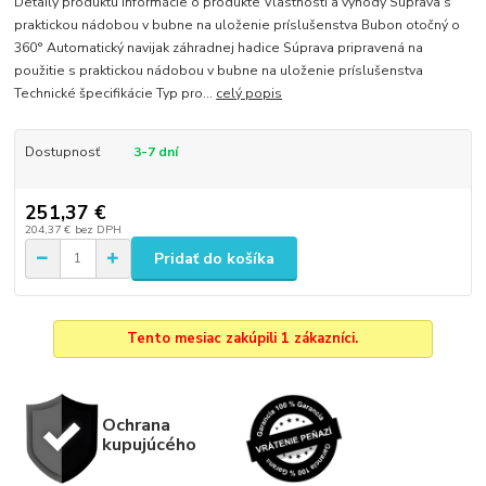
Detaily produktu Informácie o produkte Vlastnosti a výhody Súprava s
praktickou nádobou v bubne na uloženie príslušenstva Bubon otočný o
360° Automatický navijak záhradnej hadice Súprava pripravená na
použitie s praktickou nádobou v bubne na uloženie príslušenstva
Technické špecifikácie Typ pro...
celý popis
Dostupnosť
3-7 dní
251,37 €
204,37 €
bez DPH
Pridať do košíka
Tento mesiac zakúpili 1 zákazníci.
Ochrana
kupujúcého