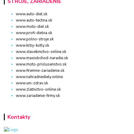
STROJE, ZARIADENIE
www.auto-diel.sk
www.auto-techna.sk
www.moto-diel.sk
www.profi-dielna.sk
www.polno-stroje.sk
www.krby-kotly.sk
www.stavebnictvo-online.sk
www.maxiobchod-naradie.sk
www.moto-prislusenstvo.sk
www.firemne-zariadenie.sk
www.nahradnediely.online
www.uni-zdrav.sk
www.zlatnictvo-online.sk
www.zariadenie-firmy.sk
Kontakty