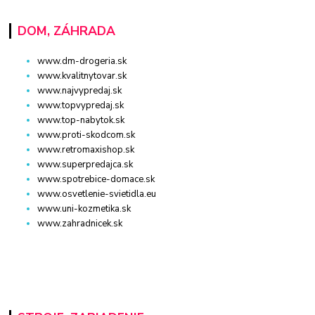
DOM, ZÁHRADA
www.dm-drogeria.sk
www.kvalitnytovar.sk
www.najvypredaj.sk
www.topvypredaj.sk
www.top-nabytok.sk
www.proti-skodcom.sk
www.retromaxishop.sk
www.superpredajca.sk
www.spotrebice-domace.sk
www.osvetlenie-svietidla.eu
www.uni-kozmetika.sk
www.zahradnicek.sk