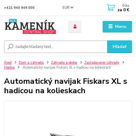
0
ks
EUR
+421 940 949 000
za
0 €
Menu
Hľadať
Úvod
Dom a záhrada
Záhrada a okolie
Zavlažovanie záhrady
Hadice
Automatický navijak Fiskars XL s hadicou na kolieskach
Automatický navijak Fiskars XL s
hadicou na kolieskach