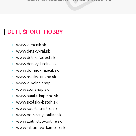
DETI, ŠPORT, HOBBY
www.kamenik.sk
www.detsky-raj.sk
www.detskaradost.sk
www.detsky-hrdina.sk
www.domaci-milacik.sk
www.hracky-online.sk
www.kupelna.shop
www.stonshop.sk
www.sanita-kupelne.sk
www.skolsky-batoh.sk
www.sportaturistika.sk
www.potraviny-online.sk
www.zlatnictvo-online.sk
www.rybarstvo-kamenik.sk