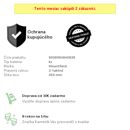
Tento mesiac zakúpili 2 zákazníci.
Ochrana
kupujúcého
Číslo produktu:
8008984840638
Typ balenia:
ks
Marka:
Mountfield
Pracovný cyklus:
2-taktný
Šírka rezu:
450 mm
Doprava od 30€ zadarmo
Využite dopravu úplne zadarmo
8 rokov na trhu
Značka Kameník Vás presvedčí o kvalite