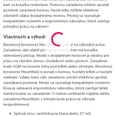
kam sa kosačka nedostane. Pomocou zariadenia môžete upratať
pozemok zarastený burinou. Husté kríky môžete efektívne
odstrániť vďaka dvojtaktnému motoru. Prístroj sa vyznačuje
kompaktnými rozmermi a ergonomickou rukoväťou, ktorá zaisťuje
pohodlnú prácu na záhrade.
Vlastnosti a výhody
Benzínový krovinorez Mountfield je určený na záhradné práce.
Zariadenie vám uľahčí prístup na miesta, kam má kosačka
obmedzený prístup. Model s dvojtaktným motorom je ideálny pre
prácu na stenách domov, chodníkoch alebo plotoch. Zariadenie
bude slúžiť na kosenie trávy pod kríkmi alebo stromami. Benzínový
krovinorez Mountfield si poradí s burinou, hustými kríkmi a hustými
steblami. Vďaka tomu vám zariadenie umožní efektívne upratať
zanedbaný pozemok. Model sa vyznačuje kompaktnými rozmermi.
Kosa je vybavená ergonomickou rukoväťou, ktorá zaisťuje ľahké
manévrovanie so zariadením. V našom sortimente nájdete ďalšie
zariadenia Mountfield, s ktorými bude práca na záhrade
bezproblémová.
Spôsob rezu: zastrihávacia hlava alebo 3T nôž