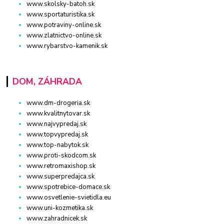
www.skolsky-batoh.sk
www.sportaturistika.sk
www.potraviny-online.sk
www.zlatnictvo-online.sk
www.rybarstvo-kamenik.sk
DOM, ZÁHRADA
www.dm-drogeria.sk
www.kvalitnytovar.sk
www.najvypredaj.sk
www.topvypredaj.sk
www.top-nabytok.sk
www.proti-skodcom.sk
www.retromaxishop.sk
www.superpredajca.sk
www.spotrebice-domace.sk
www.osvetlenie-svietidla.eu
www.uni-kozmetika.sk
www.zahradnicek.sk