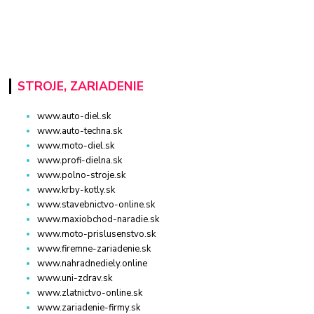
STROJE, ZARIADENIE
www.auto-diel.sk
www.auto-techna.sk
www.moto-diel.sk
www.profi-dielna.sk
www.polno-stroje.sk
www.krby-kotly.sk
www.stavebnictvo-online.sk
www.maxiobchod-naradie.sk
www.moto-prislusenstvo.sk
www.firemne-zariadenie.sk
www.nahradnediely.online
www.uni-zdrav.sk
www.zlatnictvo-online.sk
www.zariadenie-firmy.sk