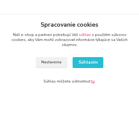
Kontakty
Spracovanie cookies
Náš e-shop a partneri potrebujú Váš
súhlas
s použitím súborov
cookies, aby Vám mohli zobrazovať informácie týkajúce sa Vašich
záujmov.
www.zone.sk
Súhlasím
Nastavenia
+421 940 949 000
Súhlas môžete odmietnuť
tu
.
info@kamenik.sk
© 2024 Všetky práva vyhradené KAMENIK.SK
Vytvorené na
Eshop-rychlo.sk