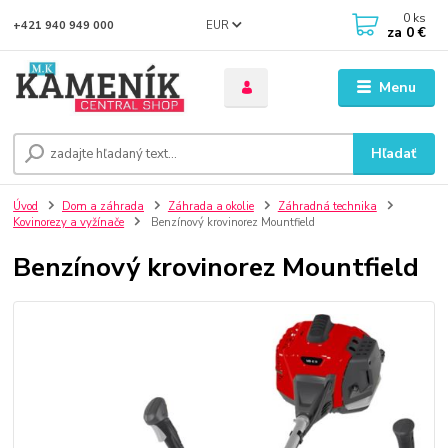
0
ks
EUR
+421 940 949 000
za
0 €
Menu
Hľadať
Úvod
Dom a záhrada
Záhrada a okolie
Záhradná technika
Kovinorezy a vyžínače
Benzínový krovinorez Mountfield
Benzínový krovinorez Mountfield