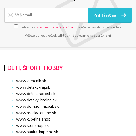
Prihlásiť sa
Súhlasím so
spracovaním osobných údajov
za účelom zasielania newslettera.
Môžete sa kedykoľvek odhlásiť. Zasielame raz za 14 dní.
DETI, ŠPORT, HOBBY
www.kamenik.sk
www.detsky-raj.sk
www.detskaradost.sk
www.detsky-hrdina.sk
www.domaci-milacik.sk
www.hracky-online.sk
www.kupelna.shop
www.stonshop.sk
www.sanita-kupelne.sk