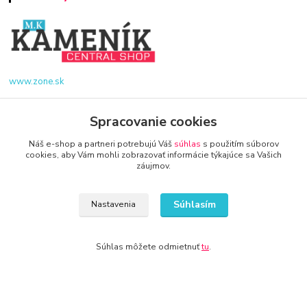
www.zone.sk
+421 940 949 000
Spracovanie cookies
Náš e-shop a partneri potrebujú Váš
súhlas
s použitím súborov
info@kamenik.sk
cookies, aby Vám mohli zobrazovať informácie týkajúce sa Vašich
záujmov.
Súhlasím
Nastavenia
© 2024 Všetky práva vyhradené KAMENIK.SK
Súhlas môžete odmietnuť
tu
.
Vytvorené na
Eshop-rychlo.sk