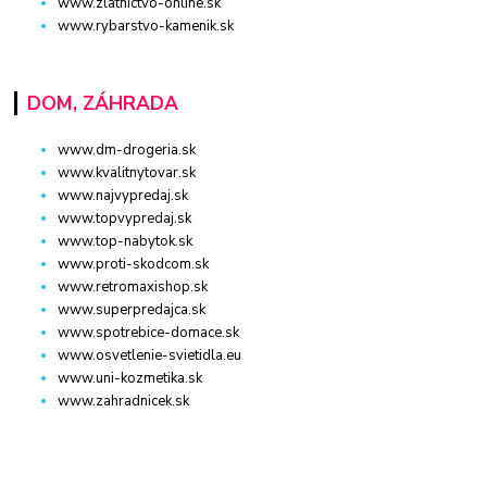
www.zlatnictvo-online.sk
www.rybarstvo-kamenik.sk
DOM, ZÁHRADA
www.dm-drogeria.sk
www.kvalitnytovar.sk
www.najvypredaj.sk
www.topvypredaj.sk
www.top-nabytok.sk
www.proti-skodcom.sk
www.retromaxishop.sk
www.superpredajca.sk
www.spotrebice-domace.sk
www.osvetlenie-svietidla.eu
www.uni-kozmetika.sk
www.zahradnicek.sk