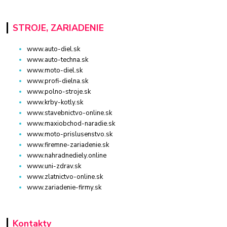
STROJE, ZARIADENIE
www.auto-diel.sk
www.auto-techna.sk
www.moto-diel.sk
www.profi-dielna.sk
www.polno-stroje.sk
www.krby-kotly.sk
www.stavebnictvo-online.sk
www.maxiobchod-naradie.sk
www.moto-prislusenstvo.sk
www.firemne-zariadenie.sk
www.nahradnediely.online
www.uni-zdrav.sk
www.zlatnictvo-online.sk
www.zariadenie-firmy.sk
Kontakty