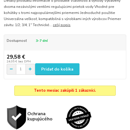
Detaily produktu Informácie o produkte Vlastnosti a výhody Vybavený
dvoma nezávislými ventilmi regulujúcimi prietok vody Vhodné pre
kohútiky s tromi najpopulárnejšími priemermi Jednoduché použitie
Univerzálna veľkosť, kompatibilná s výrobkami iných výrobcov Priemer
závitu: 1/2; 3/4; 1" Technické...
celý popis
Dostupnosť
3-7 dní
29,58 €
24,05 €
bez DPH
Pridať do košíka
Tento mesiac zakúpili 1 zákazníci.
Ochrana
kupujúcého