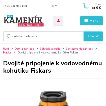
0
ks
EUR
+421 940 949 000
za
0 €
Menu
Hľadať
Úvod
Dom a záhrada
Záhrada a okolie
Zavlažovanie záhrady
Hadice
Dvojité pripojenie k vodovodnému kohútiku Fiskars
Dvojité pripojenie k vodovodnému
kohútiku Fiskars