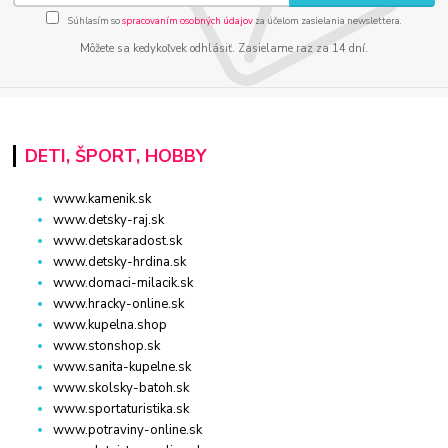
Súhlasím so
spracovaním osobných údajov
za účelom zasielania newslettera.
Môžete sa kedykoľvek odhlásiť. Zasielame raz za 14 dní.
DETI, ŠPORT, HOBBY
www.kamenik.sk
www.detsky-raj.sk
www.detskaradost.sk
www.detsky-hrdina.sk
www.domaci-milacik.sk
www.hracky-online.sk
www.kupelna.shop
www.stonshop.sk
www.sanita-kupelne.sk
www.skolsky-batoh.sk
www.sportaturistika.sk
www.potraviny-online.sk