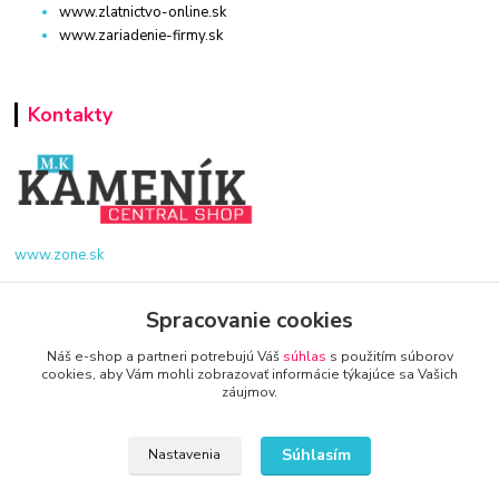
www.zlatnictvo-online.sk
www.zariadenie-firmy.sk
Kontakty
www.zone.sk
+421 940 949 000
Spracovanie cookies
Náš e-shop a partneri potrebujú Váš
súhlas
s použitím súborov
info@kamenik.sk
cookies, aby Vám mohli zobrazovať informácie týkajúce sa Vašich
záujmov.
Súhlasím
Nastavenia