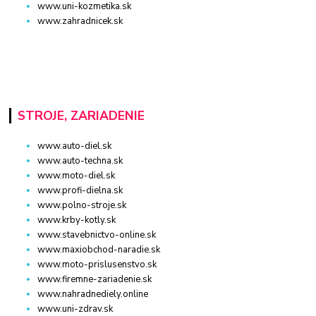
www.uni-kozmetika.sk
www.zahradnicek.sk
STROJE, ZARIADENIE
www.auto-diel.sk
www.auto-techna.sk
www.moto-diel.sk
www.profi-dielna.sk
www.polno-stroje.sk
www.krby-kotly.sk
www.stavebnictvo-online.sk
www.maxiobchod-naradie.sk
www.moto-prislusenstvo.sk
www.firemne-zariadenie.sk
www.nahradnediely.online
www.uni-zdrav.sk