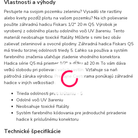
Vlastnosti a výhody
Pestujete na svojom pozemku zeleninu? Vysadili ste rastliny
alebo kvety pozdĺž plotu na vašom pozemku? Na ich polievanie
použite záhradnú hadicu Fiskars 1/2" 20 m Q5. Výrobok je
vyrobený z odolného plastu odolného voči UV žiareniu. Tento
materiál neobsahuje toxické ftaláty. Môžete s nimi bez obáv
zalievať zeleninové a ovocné plodiny. Záhradná hadica Fiskars Q5
má triedu torznej odolnosti triedy 5. Ľahko sa používa a systém
farebného značenia uľahčuje zladenie vhodného konektora.
Hadica série Q5 má priemer 1/2" a dĺžku až 20 m To vám dáva
veľkú slobodu pri polievaní vašich rastlín. Vzťahuje sa naň
päťročná záruka výrobcu. Predajne Castorama ponúkajú záhradné
hadice v iných veľkostiach.
Trieda odolnosti proti krúteniu - 5
Odolné voči UV žiareniu
Neobsahuje toxické ftaláty
Systém farebného kódovania pre jednoduché priradenie
hadice k príslušnému konektoru
Technické špecifikácie