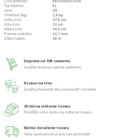
Číslo produktu:
6411501511324
Typ balenia:
ks
séria:
Q5
Hmotnosť (kg):
1,6 kg
výška (cm):
27,5 cm
šírka (cm):
13 cm
Hĺbka (cm):
19,5 cm
Priemer produktu:
12,7 mm
Dĺžka hadice:
20 m
Doprava od 30€ zadarmo
Využite dopravu úplne zadarmo
8 rokov na trhu
Značka Kameník Vás presvedčí o kvalite
30 dní na vrátenie tovaru
Predĺžili sme dobu na vrátenie tovaru
Rýchle doručenie tovaru
Vaša spokojnosť je pre nás prvoradá