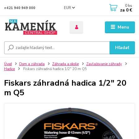
0
ks
EUR
+421 940 949 000
za
0 €
Menu
Hľadať
Úvod
Dom a záhrada
Záhrada a okolie
Zavlažovanie záhrady
Hadice
Fiskars záhradná hadica 1/2" 20 m Q5
Fiskars záhradná hadica 1/2" 20
m Q5