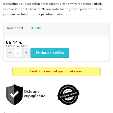
pohodlne polievať zeleninové záhony a záhony. Výrobky majú triedu
odolnosti proti krúteniu 5. Nepoškodia ho negatívne poveternostné
podmienky. Jeho použitie je veľmi...
celý popis
Dostupnosť
3-7 dní
66,44 €
54,02 €
bez DPH
Pridať do košíka
Tento mesiac zakúpili 6 zákazníci.
Ochrana
kupujúcého