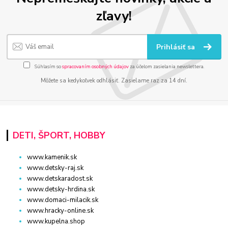
zľavy!
Prihlásiť sa
Súhlasím so
spracovaním osobných údajov
za účelom zasielania newslettera.
Môžete sa kedykoľvek odhlásiť. Zasielame raz za 14 dní.
DETI, ŠPORT, HOBBY
www.kamenik.sk
www.detsky-raj.sk
www.detskaradost.sk
www.detsky-hrdina.sk
www.domaci-milacik.sk
www.hracky-online.sk
www.kupelna.shop