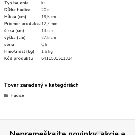
Typ balenia
ks
Dĺžka hadice
20 m
Hĺbka (cm)
19,5 cm
Priemer produktu
12,7 mm
šírka (cm)
13 cm
výška (cm)
27,5 cm
séria
Q5
Hmotnosť (kg)
1,6 kg
Kód produktu
6411501511324
Tovar zaradený v kategóriách
Hadice
Nepremeškajte novinky, akcie a