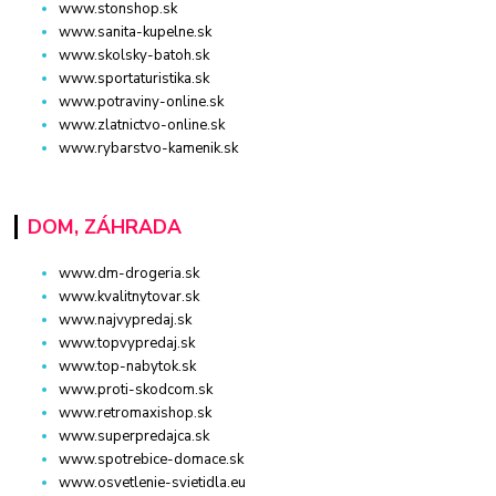
www.stonshop.sk
www.sanita-kupelne.sk
www.skolsky-batoh.sk
www.sportaturistika.sk
www.potraviny-online.sk
www.zlatnictvo-online.sk
www.rybarstvo-kamenik.sk
DOM, ZÁHRADA
www.dm-drogeria.sk
www.kvalitnytovar.sk
www.najvypredaj.sk
www.topvypredaj.sk
www.top-nabytok.sk
www.proti-skodcom.sk
www.retromaxishop.sk
www.superpredajca.sk
www.spotrebice-domace.sk
www.osvetlenie-svietidla.eu