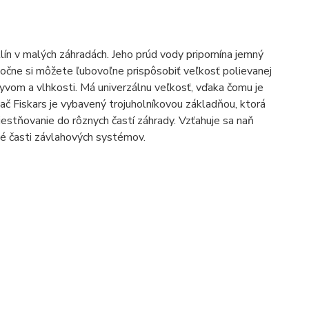
ín v malých záhradách. Jeho prúd vody pripomína jemný
čne si môžete ľubovoľne prispôsobiť veľkosť polievanej
vom a vlhkosti. Má univerzálnu veľkosť, vďaka čomu je
č Fiskars je vybavený trojuholníkovou základňou, ktorá
miestňovanie do rôznych častí záhrady. Vzťahuje sa naň
né časti závlahových systémov.