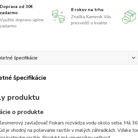
Doprava od 30€
8 rokov na trhu
zadarmo
Značka Kameník Vás
Využite dopravu úplne
presvedčí o kvalite
zadarmo
etné špecifikácie
tné špecifikácie
ly produktu
ácie o produkte
šesmerový zavlažovač Fiskars rozvádza vodu okolo seba. Má 360
úd je vhodný na polievanie rastlín v malých záhradkách. Vďaka t
ia kvitnutie rastlín. Produkt má univerzálnu veľkosť.