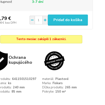
tupnosť
3-7 dní
,79 €
Pridať do košíka
98 €
bez DPH
Tento mesiac zakúpili 1 zákazníci.
Ochrana
kupujúcého
roduktu:
6411501510297
materiál:
Plastové
enia:
ks
Marka:
Fiskars
roduktu:
240 mm
Dĺžka produktu:
265 mm
roduktu:
85 mm
Pokrytie:
150 m²