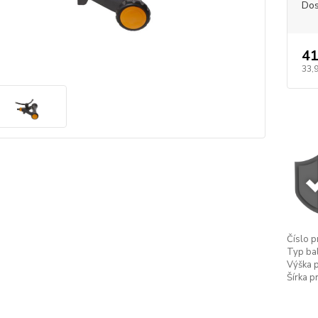
Dos
41
33,
Číslo p
Typ bal
Výška p
Šírka p