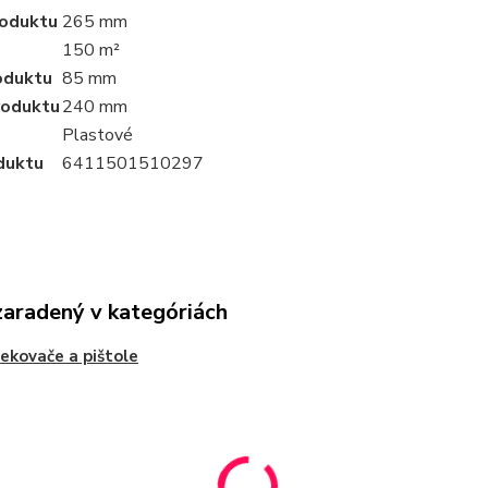
roduktu
265 mm
e
150 m²
oduktu
85 mm
roduktu
240 mm
Plastové
duktu
6411501510297
zaradený v kategóriách
ekovače a pištole