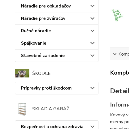
Náradie pre obkladačov
Náradie pre zváračov
Ručné náradie
Spájkovanie
Kompl
Stavebné zariadenie
Komple
ŠKODCE
Prípravky proti škodcom
Detai
Inform
SKLAD A GARÁŽ
Kovový v
mierny pr
Bezpečnosť a ochrana zdravia
neovplyvn