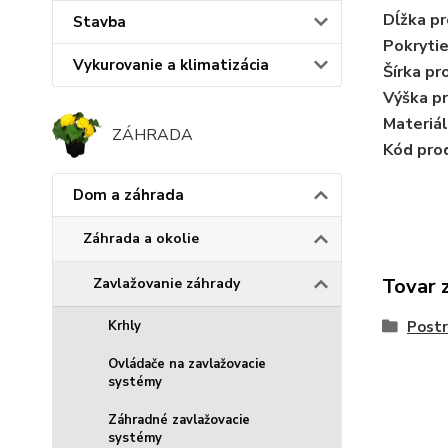
Dĺžka p
Stavba
Pokryti
Vykurovanie a klimatizácia
Šírka pr
Výška p
Materiál
ZÁHRADA
Kód pro
Dom a záhrada
Záhrada a okolie
Tovar 
Zavlažovanie záhrady
Postr
Krhly
Ovládače na zavlažovacie
systémy
Záhradné zavlažovacie
systémy