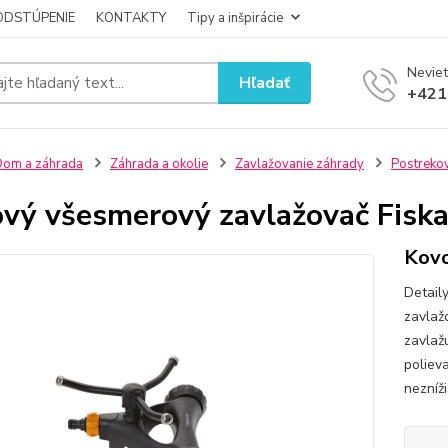
ODSTÚPENIE
KONTAKTY
Tipy a inšpirácie
Neviet
Hľadať
+421
om a záhrada
Záhrada a okolie
Zavlažovanie záhrady
Postrekov
vý všesmerový zavlažovač Fiska
Kovo
Detail
zavlaž
zavlaž
poliev
nezníž