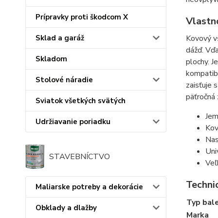
Prípravky proti škodcom X
Vlastn
Kovový vš
Sklad a garáž
dážď. Vď
Skladom
plochy. J
kompatibi
Stolové náradie
zaisťuje 
päťročná 
Sviatok všetkých svätých
Jem
Udržiavanie poriadku
Kov
Nas
Uni
STAVEBNÍCTVO
Veľ
Technic
Maliarske potreby a dekorácie
Typ bal
Obklady a dlažby
Marka