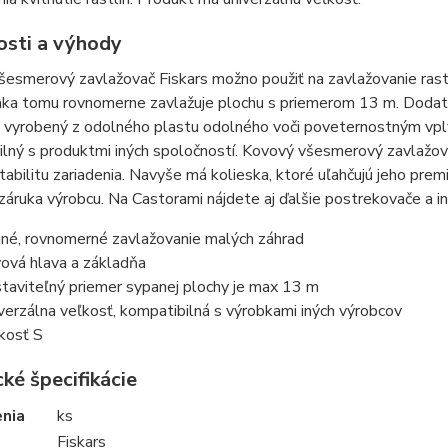
osti a výhody
esmerový zavlažovač Fiskars možno použiť na zavlažovanie rastl
aka tomu rovnomerne zavlažuje plochu s priemerom 13 m. Dodato
e vyrobený z odolného plastu odolného voči poveternostným vply
lný s produktmi iných spoločností. Kovový všesmerový zavlažova
stabilitu zariadenia. Navyše má kolieska, ktoré uľahčujú jeho pre
záruka výrobcu. Na Castorami nájdete aj ďalšie postrekovače a i
né, rovnomerné zavlažovanie malých záhrad
ová hlava a základňa
taviteľný priemer sypanej plochy je max 13 m
verzálna veľkosť, kompatibilná s výrobkami iných výrobcov
kosť S
ké špecifikácie
enia
ks
Fiskars