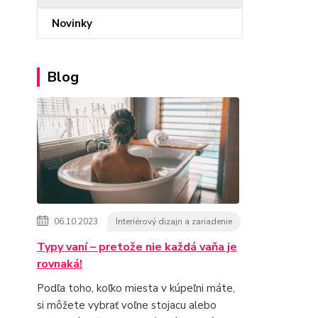
Novinky
Blog
06.10.2023
Interiérový dizajn a zariadenie
Typy vaní – pretože nie každá vaňa je
rovnaká!
Podľa toho, koľko miesta v kúpeľni máte,
si môžete vybrať voľne stojacu alebo