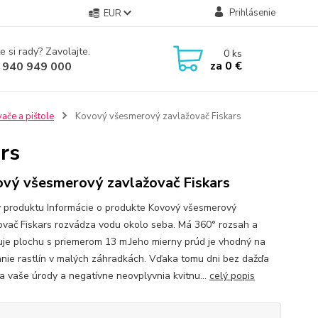
Prihlásenie
EUR
e si rady? Zavolajte.
0
ks
za
0 €
 940 949 000
ače a pištole
Kovový všesmerový zavlažovač Fiskars
rs
vý všesmerový zavlažovač Fiskars
y produktu Informácie o produkte Kovový všesmerový
ovač Fiskars rozvádza vodu okolo seba. Má 360° rozsah a
uje plochu s priemerom 13 m.Jeho mierny prúd je vhodný na
anie rastlín v malých záhradkách. Vďaka tomu dni bez dažďa
ia vaše úrody a negatívne neovplyvnia kvitnu...
celý popis