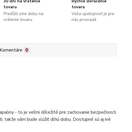
30 dní na vrátenie
Rýchle doručenie
tovaru
tovaru
Predĺžili sme dobu na
Vaša spokojnosť je pre
vrátenie tovaru
nás prvoradá
Komentáre
0
paliny - to je veľmi dôležité pre zachovanie bezpečnosti
i, takže vám bude slúžiť dlhú dobu. Dostupné sú aj iné