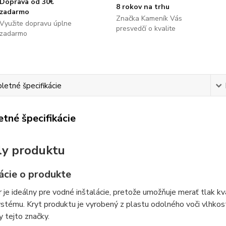
Doprava od 30€
8 rokov na trhu
zadarmo
Značka Kameník Vás
Využite dopravu úplne
presvedčí o kvalite
zadarmo
etné špecifikácie
tné špecifikácie
ly produktu
ácie o produkte
je ideálny pre vodné inštalácie, pretože umožňuje merať tlak kva
stému. Kryt produktu je vyrobený z plastu odolného voči vlhkost
 tejto značky.