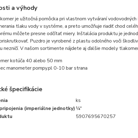
osti a výhody
komer je užitočná pomôcka pri vlastnom vytváraní vodovodných 
erania tlaku vody v systéme, a preto umožňuje riadiť chod cel
rému môžete presne odčítať miery. Inštalácia produktu je jednod
priskrutkovať. Puzdro je vyrobené z plastu odolného voči škodliv
ou nezničí. V našom sortimente nájdete aj ďalšie modely tlakomer
emer kotúča 40 alebo 50 mm
ec manometer pompy.pl 0-10 bar strana
ké špecifikácie
enia
ks
pripojenia (imperiálne jednotky)
¼"
duktu
5907695670257