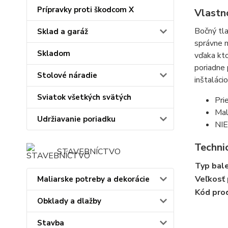
Prípravky proti škodcom X
Vlastn
Bočný tla
Sklad a garáž
správne m
Skladom
vďaka kto
poriadne 
Stolové náradie
inštaláci
Sviatok všetkých svätých
Pri
Mal
Udržiavanie poriadku
NIE
Technic
STAVEBNÍCTVO
Typ bal
Veľkosť 
Maliarske potreby a dekorácie
Kód pro
Obklady a dlažby
Stavba