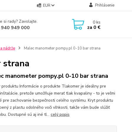
Prihlásenie
EUR
e si rady? Zavolajte.
0
ks
za
0 €
 940 949 000
 a nádrže
Malec manometer pompy.pl 0-10 bar strana
 strana
c manometer pompy.pl 0-10 bar strana
y produktu Informácie o produkte Tlakomer je ideálny pre
inštalácie, pretože umožňuje merať tlak kvapaliny - to je veľmi
té pre zachovanie bezpečnosti celého systému. Kryt produktu
obený z plastu odolného voči vlhkosti, takže vám bude slúžiť
bu. Dostupné sú aj iné tl...
celý popis