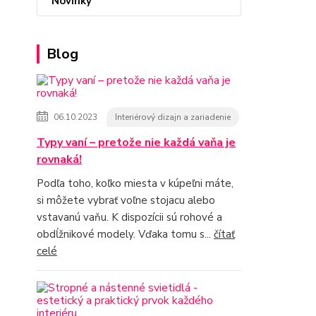
Novinky
Blog
06.10.2023
Interiérový dizajn a zariadenie
Typy vaní – pretože nie každá vaňa je
rovnaká!
Podľa toho, koľko miesta v kúpeľni máte,
si môžete vybrať voľne stojacu alebo
vstavanú vaňu. K dispozícii sú rohové a
obdĺžnikové modely. Vďaka tomu s...
čítať
celé