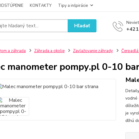
ODSTÚPENIE
KONTAKTY
Tipy a inšpirácie
Neviet
Hľadať
+421
om a záhrada
Záhrada a okolie
Zavlažovanie záhrady
Čerpadlá
c manometer pompy.pl 0-10 bar
Male
Detail
vodné 
dôleži
je vyr
dlhú do