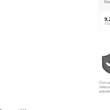
Dos
9,
7,51
Číslo p
Veľkosť
jednotk