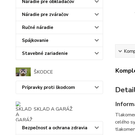
Náradie pre obkladačov
Náradie pre zváračov
Ručné náradie
Spájkovanie
Kompl
Stavebné zariadenie
Komple
ŠKODCE
Prípravky proti škodcom
Detai
Inform
SKLAD A GARÁŽ
Tlakomer 
celého sy
Bezpečnosť a ochrana zdravia
tlakomery