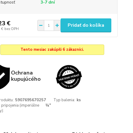
tupnosť
3-7 dní
23 €
Pridať do košíka
 €
bez DPH
Tento mesiac zakúpili 6 zákazníci.
Ochrana
kupujúcého
roduktu:
5907695670257
Typ balenia:
ks
 pripojenia (imperiálne
¼"
y):