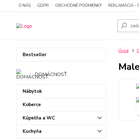
O NÁS
GDPR
OBCHODNÉ PODMIENKY
REKLAMÁCIA - 
Úvod
D
Bestseller
Male
DOMÁCNOSŤ.
Nábytok
Koberce
Kúpeľňa a WC
Kuchyňa