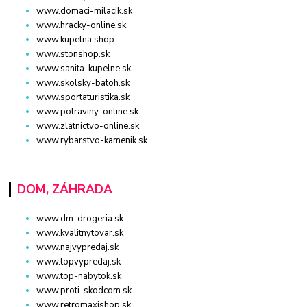
www.domaci-milacik.sk
www.hracky-online.sk
www.kupelna.shop
www.stonshop.sk
www.sanita-kupelne.sk
www.skolsky-batoh.sk
www.sportaturistika.sk
www.potraviny-online.sk
www.zlatnictvo-online.sk
www.rybarstvo-kamenik.sk
DOM, ZÁHRADA
www.dm-drogeria.sk
www.kvalitnytovar.sk
www.najvypredaj.sk
www.topvypredaj.sk
www.top-nabytok.sk
www.proti-skodcom.sk
www.retromaxishop.sk