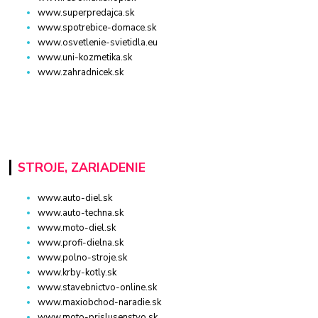
www.superpredajca.sk
www.spotrebice-domace.sk
www.osvetlenie-svietidla.eu
www.uni-kozmetika.sk
www.zahradnicek.sk
STROJE, ZARIADENIE
www.auto-diel.sk
www.auto-techna.sk
www.moto-diel.sk
www.profi-dielna.sk
www.polno-stroje.sk
www.krby-kotly.sk
www.stavebnictvo-online.sk
www.maxiobchod-naradie.sk
www.moto-prislusenstvo.sk