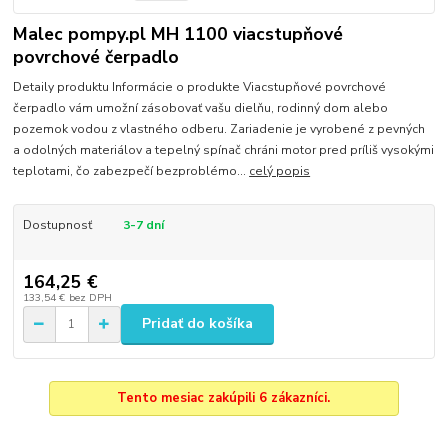
Malec pompy.pl MH 1100 viacstupňové
povrchové čerpadlo
Detaily produktu Informácie o produkte Viacstupňové povrchové
čerpadlo vám umožní zásobovať vašu dielňu, rodinný dom alebo
pozemok vodou z vlastného odberu. Zariadenie je vyrobené z pevných
a odolných materiálov a tepelný spínač chráni motor pred príliš vysokými
teplotami, čo zabezpečí bezproblémo...
celý popis
Dostupnosť
3-7 dní
164,25 €
133,54 €
bez DPH
Pridať do košíka
Tento mesiac zakúpili 6 zákazníci.