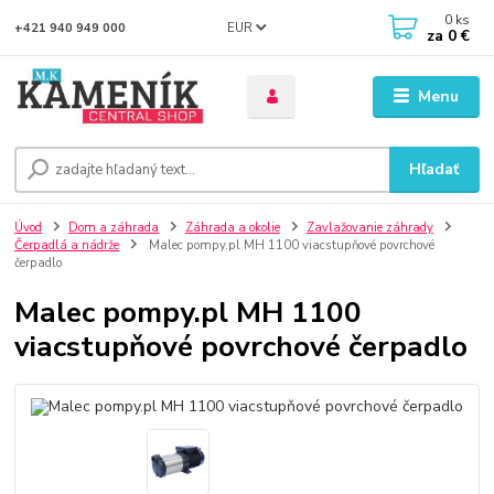
0
ks
EUR
+421 940 949 000
za
0 €
Menu
Hľadať
Úvod
Dom a záhrada
Záhrada a okolie
Zavlažovanie záhrady
Čerpadlá a nádrže
Malec pompy.pl MH 1100 viacstupňové povrchové
čerpadlo
Malec pompy.pl MH 1100
viacstupňové povrchové čerpadlo