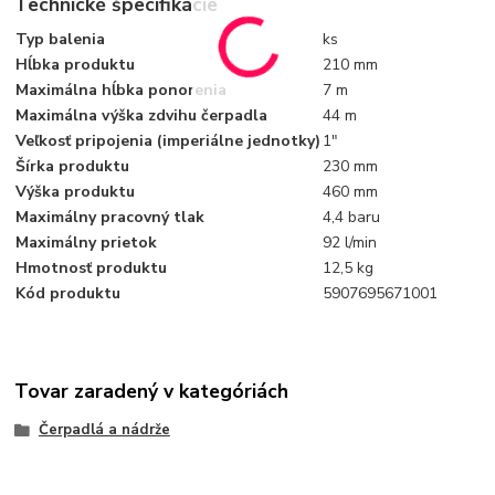
Technické špecifikácie
Typ balenia
ks
Hĺbka produktu
210 mm
Maximálna hĺbka ponorenia
7 m
Maximálna výška zdvihu čerpadla
44 m
Veľkosť pripojenia (imperiálne jednotky)
1"
Šírka produktu
230 mm
Výška produktu
460 mm
Maximálny pracovný tlak
4,4 baru
Maximálny prietok
92 l/min
Hmotnosť produktu
12,5 kg
Kód produktu
5907695671001
Tovar zaradený v kategóriách
Čerpadlá a nádrže