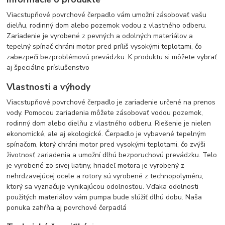
Viacstupňové povrchové čerpadlo vám umožní zásobovať vašu
dielňu, rodinný dom alebo pozemok vodou z vlastného odberu.
Zariadenie je vyrobené z pevných a odolných materiálov a
tepelný spínač chráni motor pred príliš vysokými teplotami, čo
zabezpečí bezproblémovú prevádzku. K produktu si môžete vybrať
aj špeciálne príslušenstvo
Vlastnosti a výhody
Viacstupňové povrchové čerpadlo je zariadenie určené na prenos
vody. Pomocou zariadenia môžete zásobovať vodou pozemok,
rodinný dom alebo dielňu z vlastného odberu. Riešenie je nielen
ekonomické, ale aj ekologické. Čerpadlo je vybavené tepelným
spínačom, ktorý chráni motor pred vysokými teplotami, čo zvýši
životnosť zariadenia a umožní dlhú bezporuchovú prevádzku. Telo
je vyrobené zo sivej liatiny, hriadeľ motora je vyrobený z
nehrdzavejúcej ocele a rotory sú vyrobené z technopolyméru,
ktorý sa vyznačuje vynikajúcou odolnosťou. Vďaka odolnosti
použitých materiálov vám pumpa bude slúžiť dlhú dobu. Naša
ponuka zahŕňa aj povrchové čerpadlá