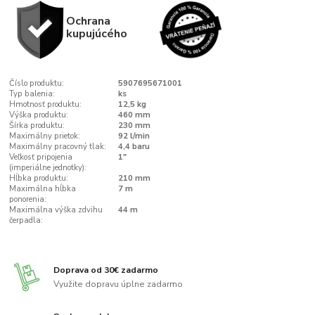
Ochrana
kupujúcého
Číslo produktu:
5907695671001
Typ balenia:
ks
Hmotnosť produktu:
12,5 kg
Výška produktu:
460 mm
Šírka produktu:
230 mm
Maximálny prietok:
92 l/min
Maximálny pracovný tlak:
4,4 baru
Veľkosť pripojenia
1"
(imperiálne jednotky):
Hĺbka produktu:
210 mm
Maximálna hĺbka
7 m
ponorenia:
Maximálna výška zdvihu
44 m
čerpadla:
Doprava od 30€ zadarmo
Využite dopravu úplne zadarmo