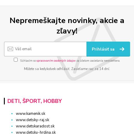
Nepremeškajte novinky, akcie a
zľavy!
Prihlásiť sa
Súhlasím so
spracovaním osobných údajov
za účelom zasielania newslettera.
Môžete sa kedykoľvek odhlásiť. Zasielame raz za 14 dní.
DETI, ŠPORT, HOBBY
www.kamenik.sk
www.detsky-raj.sk
www.detskaradost.sk
www.detsky-hrdina.sk