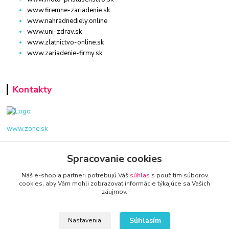
www.firemne-zariadenie.sk
www.nahradnediely.online
www.uni-zdrav.sk
www.zlatnictvo-online.sk
www.zariadenie-firmy.sk
Kontakty
www.zone.sk
+421 940 949 000
Spracovanie cookies
Náš e-shop a partneri potrebujú Váš
súhlas
s použitím súborov
info@kamenik.sk
cookies, aby Vám mohli zobrazovať informácie týkajúce sa Vašich
záujmov.
Súhlasím
Nastavenia