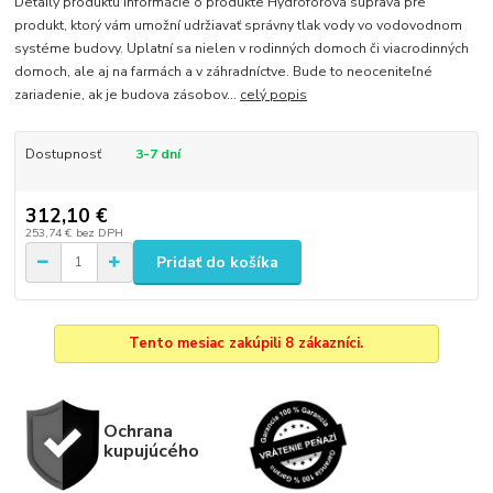
Detaily produktu Informácie o produkte Hydroforová súprava pre
produkt, ktorý vám umožní udržiavať správny tlak vody vo vodovodnom
systéme budovy. Uplatní sa nielen v rodinných domoch či viacrodinných
domoch, ale aj na farmách a v záhradníctve. Bude to neoceniteľné
zariadenie, ak je budova zásobov...
celý popis
Dostupnosť
3-7 dní
312,10 €
253,74 €
bez DPH
Pridať do košíka
Tento mesiac zakúpili 8 zákazníci.
Ochrana
kupujúcého