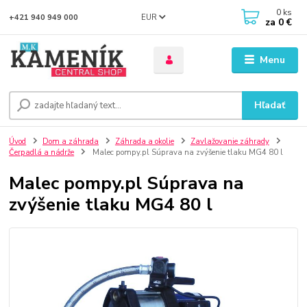
0
ks
EUR
+421 940 949 000
za
0 €
Menu
Hľadať
Úvod
Dom a záhrada
Záhrada a okolie
Zavlažovanie záhrady
Čerpadlá a nádrže
Malec pompy.pl Súprava na zvýšenie tlaku MG4 80 l
Malec pompy.pl Súprava na
zvýšenie tlaku MG4 80 l