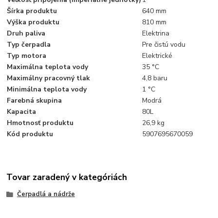
Šírka produktu
640 mm
Výška produktu
810 mm
Druh paliva
Elektrina
Typ čerpadla
Pre čistú vodu
Typ motora
Elektrické
Maximálna teplota vody
35 °C
Maximálny pracovný tlak
4,8 baru
Minimálna teplota vody
1 °C
Farebná skupina
Modrá
Kapacita
80L
Hmotnosť produktu
26,9 kg
Kód produktu
5907695670059
Tovar zaradený v kategóriách
Čerpadlá a nádrže