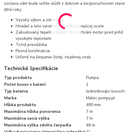
zostava vám bude určite slúžiť v dobrom a bezporuchovom stave
dlhé roky.
Vysoký výkon a zdvíhanie
Hriadeľ a telo vyrobené z nehrdzavejúcej ocele
Zabudovaný tepelný spínač, ktorý chráni motor pred príliš
vysokými teplotami
Tichá prevádzka
Pevná konštrukcia
Určené na čerpanie čistej, studenej vody
Technické špecifikácie
Typ produktu
Pumpa
Počet kusov v balení
1
Typ balenia
Jednotlivo/po kusoch
Marka
Malec pompy.pl
Hĺbka produktu
480 mm
Maximálna hĺbka ponorenia
7 m
Maximálna sacia výška
7 m
Maximálna výška zdvihu čerpadla
48 m
Veľkosť pripojenia (imperiálne jednotky)
1"