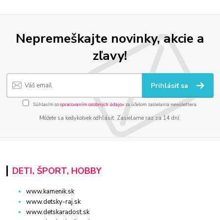
Nepremeškajte novinky, akcie a
zľavy!
Prihlásiť sa
Súhlasím so
spracovaním osobných údajov
za účelom zasielania newslettera.
Môžete sa kedykoľvek odhlásiť. Zasielame raz za 14 dní.
DETI, ŠPORT, HOBBY
www.kamenik.sk
www.detsky-raj.sk
www.detskaradost.sk