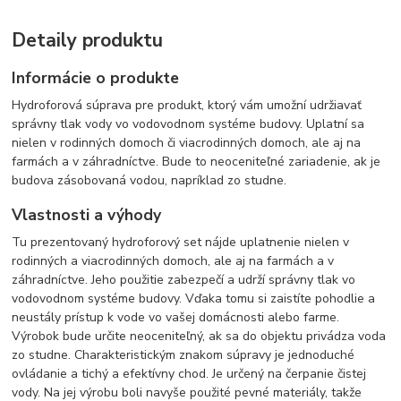
Detaily produktu
Informácie o produkte
Hydroforová súprava pre produkt, ktorý vám umožní udržiavať
správny tlak vody vo vodovodnom systéme budovy. Uplatní sa
nielen v rodinných domoch či viacrodinných domoch, ale aj na
farmách a v záhradníctve. Bude to neoceniteľné zariadenie, ak je
budova zásobovaná vodou, napríklad zo studne.
Vlastnosti a výhody
Tu prezentovaný hydroforový set nájde uplatnenie nielen v
rodinných a viacrodinných domoch, ale aj na farmách a v
záhradníctve. Jeho použitie zabezpečí a udrží správny tlak vo
vodovodnom systéme budovy. Vďaka tomu si zaistíte pohodlie a
neustály prístup k vode vo vašej domácnosti alebo farme.
Výrobok bude určite neoceniteľný, ak sa do objektu privádza voda
zo studne. Charakteristickým znakom súpravy je jednoduché
ovládanie a tichý a efektívny chod. Je určený na čerpanie čistej
vody. Na jej výrobu boli navyše použité pevné materiály, takže