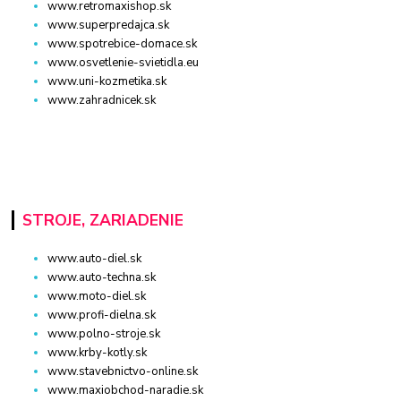
www.retromaxishop.sk
www.superpredajca.sk
www.spotrebice-domace.sk
www.osvetlenie-svietidla.eu
www.uni-kozmetika.sk
www.zahradnicek.sk
STROJE, ZARIADENIE
www.auto-diel.sk
www.auto-techna.sk
www.moto-diel.sk
www.profi-dielna.sk
www.polno-stroje.sk
www.krby-kotly.sk
www.stavebnictvo-online.sk
www.maxiobchod-naradie.sk