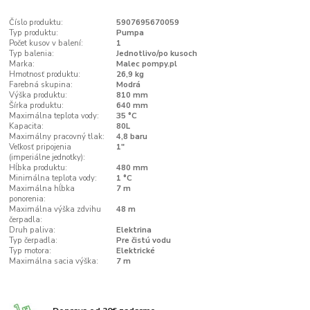
Číslo produktu:
5907695670059
Typ produktu:
Pumpa
Počet kusov v balení:
1
Typ balenia:
Jednotlivo/po kusoch
Marka:
Malec pompy.pl
Hmotnosť produktu:
26,9 kg
Farebná skupina:
Modrá
Výška produktu:
810 mm
Šírka produktu:
640 mm
Maximálna teplota vody:
35 °C
Kapacita:
80L
Maximálny pracovný tlak:
4,8 baru
Veľkosť pripojenia
1"
(imperiálne jednotky):
Hĺbka produktu:
480 mm
Minimálna teplota vody:
1 °C
Maximálna hĺbka
7 m
ponorenia:
Maximálna výška zdvihu
48 m
čerpadla:
Druh paliva:
Elektrina
Typ čerpadla:
Pre čistú vodu
Typ motora:
Elektrické
Maximálna sacia výška:
7 m