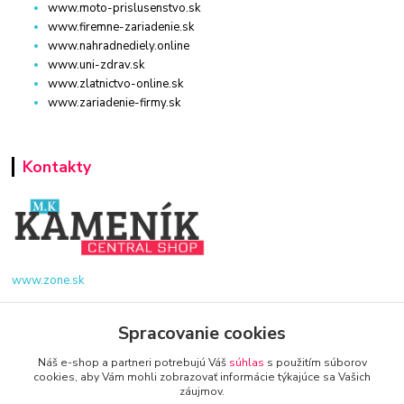
www.moto-prislusenstvo.sk
www.firemne-zariadenie.sk
www.nahradnediely.online
www.uni-zdrav.sk
www.zlatnictvo-online.sk
www.zariadenie-firmy.sk
Kontakty
www.zone.sk
+421 940 949 000
Spracovanie cookies
info@kamenik.sk
Náš e-shop a partneri potrebujú Váš
súhlas
s použitím súborov
cookies, aby Vám mohli zobrazovať informácie týkajúce sa Vašich
záujmov.