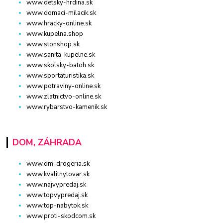
www.detsky-hrdina.sk
www.domaci-milacik.sk
www.hracky-online.sk
www.kupelna.shop
www.stonshop.sk
www.sanita-kupelne.sk
www.skolsky-batoh.sk
www.sportaturistika.sk
www.potraviny-online.sk
www.zlatnictvo-online.sk
www.rybarstvo-kamenik.sk
DOM, ZÁHRADA
www.dm-drogeria.sk
www.kvalitnytovar.sk
www.najvypredaj.sk
www.topvypredaj.sk
www.top-nabytok.sk
www.proti-skodcom.sk