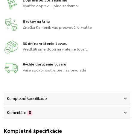
Doprava od 30€ zadarmo
Využite dopravu úplne zadarmo
8 rokov na trhu
Značka Kameník Vás presvedčí o kvalite
30 dní na vrátenie tovaru
Predĺžili sme dobu na vrátenie tovaru
Rýchle doručenie tovaru
Vaša spokojnosť je pre nás prvoradá
Kompletné špecifikácie
Komentáre
0
Kompletné špecifikácie