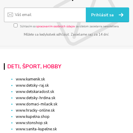
Prihlásiť sa
Súhlasím so
spracovaním osobných údajov
za účelom zasielania newslettera.
Môžete sa kedykoľvek odhlásiť. Zasielame raz za 14 dní.
DETI, ŠPORT, HOBBY
www.kamenik.sk
www.detsky-raj.sk
www.detskaradost.sk
www.detsky-hrdina.sk
www.domaci-milacik.sk
www.hracky-online.sk
www.kupelna.shop
www.stonshop.sk
www.sanita-kupelne.sk