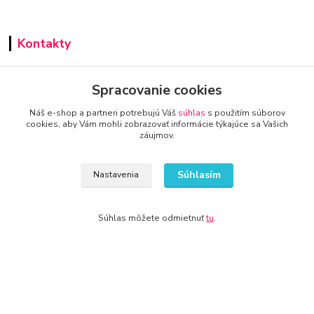
Kontakty
Spracovanie cookies
Náš e-shop a partneri potrebujú Váš
súhlas
s použitím súborov
cookies, aby Vám mohli zobrazovať informácie týkajúce sa Vašich
www.zone.sk
záujmov.
+421 940 949 000
Súhlasím
Nastavenia
info@kamenik.sk
Súhlas môžete odmietnuť
tu
.
© 2024 Všetky práva vyhradené KAMENIK.SK
Vytvorené na
Eshop-rychlo.sk