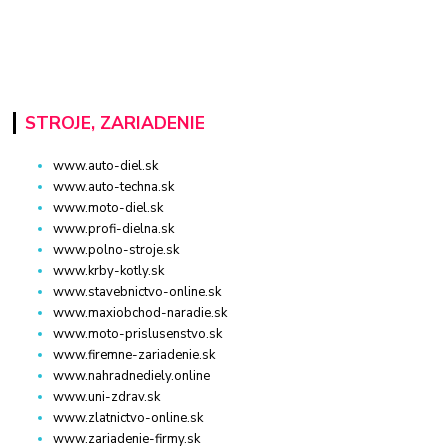
STROJE, ZARIADENIE
www.auto-diel.sk
www.auto-techna.sk
www.moto-diel.sk
www.profi-dielna.sk
www.polno-stroje.sk
www.krby-kotly.sk
www.stavebnictvo-online.sk
www.maxiobchod-naradie.sk
www.moto-prislusenstvo.sk
www.firemne-zariadenie.sk
www.nahradnediely.online
www.uni-zdrav.sk
www.zlatnictvo-online.sk
www.zariadenie-firmy.sk