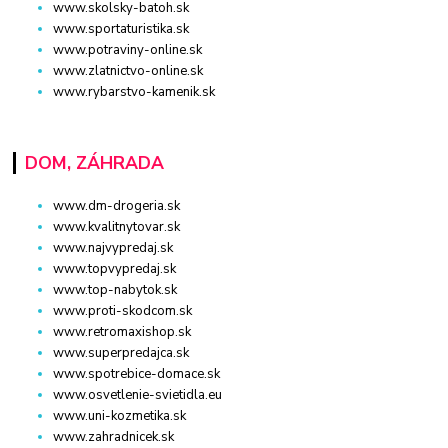
www.skolsky-batoh.sk
www.sportaturistika.sk
www.potraviny-online.sk
www.zlatnictvo-online.sk
www.rybarstvo-kamenik.sk
DOM, ZÁHRADA
www.dm-drogeria.sk
www.kvalitnytovar.sk
www.najvypredaj.sk
www.topvypredaj.sk
www.top-nabytok.sk
www.proti-skodcom.sk
www.retromaxishop.sk
www.superpredajca.sk
www.spotrebice-domace.sk
www.osvetlenie-svietidla.eu
www.uni-kozmetika.sk
www.zahradnicek.sk