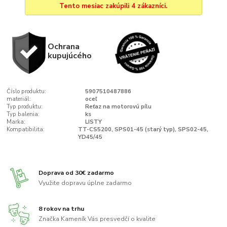
Tento mesiac zakúpili 4 zákazníci.
Ochrana
kupujúcého
Číslo produktu:
5907510487886
materiál:
oceľ
Typ produktu:
Reťaz na motorovú pílu
Typ balenia:
ks
Marka:
LISTY
Kompatibilita:
TT-CS5200, SPS01-45 (starý typ), SPS02-45,
YD45/45
Doprava od 30€ zadarmo
Využite dopravu úplne zadarmo
8 rokov na trhu
Značka Kameník Vás presvedčí o kvalite