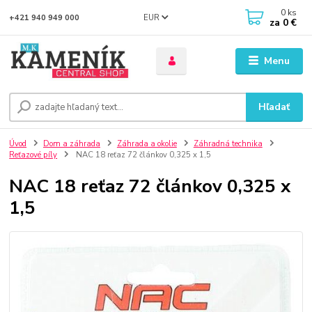
0
ks
EUR
+421 940 949 000
za
0 €
Menu
Hľadať
Úvod
Dom a záhrada
Záhrada a okolie
Záhradná technika
Reťazové píly
NAC 18 reťaz 72 článkov 0,325 x 1,5
NAC 18 reťaz 72 článkov 0,325 x
1,5