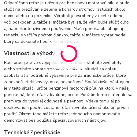
Odporúčaná reťaz je určená pre benzínovú motorovú pílu a bude
slúžiť na orezávanie zelene a konárov stromov rastúcich okolo
domu alebo na pozemku. Výrobok je vyrobený z ocele odolnej
voči poškodeniu, takže si môžete byť istí, že vám bude slúžiť dlho
aj napriek intenzívnemu používaniu. Naša ponuka obsahuje aj
retiazku s väčším počtom článkov, takže si môžete vybrať model,
ktorý sa dokonale hodí k vašej výbave.
Vlastnosti a výhody
Radi pracujete vo svojej domácej záhrade, striháte živé ploty
alebo striháte konáre stromov? V takejto situácii sa oplatí
zaobstarať si potrebné vybavenie pre záhradnícke práce, ktoré
zabezpečí efektívny výkon aj bezpečnosť. Spoľahlivým nástrojom
je v tejto situácii určite benzínová motorová píla, na ktorú v našej
ponuke nájdete reťaz z kvalitnej ocele. Použitie tohto materiálu sa
premieta do vysokej odolnosti a pevnosti. Vďaka tomu aj po
opakovanom použití zostane reťaz rovnako účinná ako pri prvom
použití. Okrem toho môžete reťaz jednoducho namontovať a
demontovať bez použitia špecializovaných nástrojov.
Technické špecifikácie