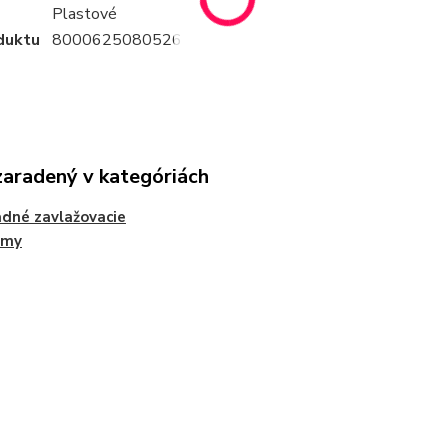
Plastové
duktu
8000625080526
zaradený v kategóriách
dné zavlažovacie
émy