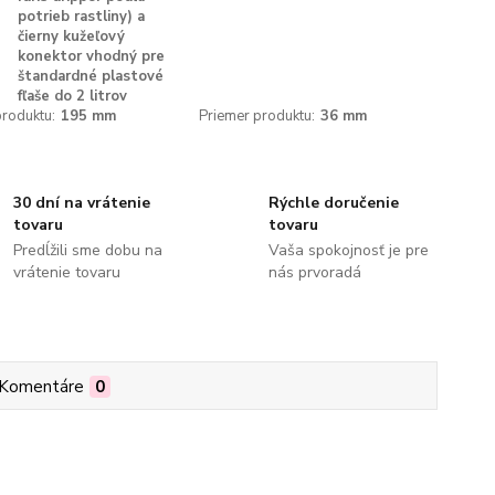
potrieb rastliny) a
čierny kužeľový
konektor vhodný pre
štandardné plastové
fľaše do 2 litrov
roduktu:
195 mm
Priemer produktu:
36 mm
30 dní na vrátenie
Rýchle doručenie
tovaru
tovaru
Predĺžili sme dobu na
Vaša spokojnosť je pre
vrátenie tovaru
nás prvoradá
Komentáre
0