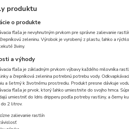
ly produktu
ácie o produkte
acia fľaša je nevyhnutným prvkom pre správne zalievanie rastlí
 črepníkovú zeleninu. Výrobok je vyrobený z plastu, ľahko a rýchlo
tekuté živiny.
osti a výhody
vacia fľaša je základným prvkom výbavy každého milovníka rast
linky a črepníková zelenina potrebnú potrebu vody. Odkvapkávacia
u a šetrný k životnému prostrediu. Produkt presne dávkuje vodu 
acia fľaša je prvok, ktorý ľahko umiestnite do svojho hrnca. S
dajú umiestniť do Idris dripperu podľa potreby rastliny, a čierny
o 2 litrov.
cízne zalievanie rastlín
ávislosť