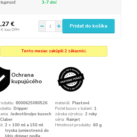
tupnosť
3-7 dní
,27 €
Pridať do košíka
 €
bez DPH
Tento mesiac zakúpili 2 zákazníci.
Ochrana
kupujúcého
roduktu:
8000625080526
materiál:
Plastové
oduktu:
Dripper
Počet kusov v balení:
1
enia:
Jednotlivo/po kusoch
záruka výrobcu:
2 roky
Claber
séria:
Rainjet
é:
2 × 100 ml a 150 ml
Hmotnosť produktu:
60 g
tryska (umiestnená do
Idris dripper podľa