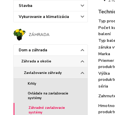
2 r
Stavba
Technic
Vykurovanie a klimatizácia
Typ pro
Počet k
balení
ZÁHRADA
Typ bal
záruka 
Dom a záhrada
Marka
Priemer
Záhrada a okolie
produkt
Zavlažovanie záhrady
Výška
produkt
Krhly
séria
Ovládače na zavlažovacie
Zahrnut
systémy
Hmotno
Záhradné zavlažovacie
produkt
systémy