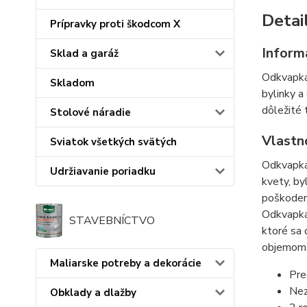
Detai
Prípravky proti škodcom X
Inform
Sklad a garáž
Odkvapkáv
Skladom
bylinky a
dôležité 
Stolové náradie
Vlastn
Sviatok všetkých svätých
Odkvapká
Udržiavanie poriadku
kvety, by
poškodeni
Odkvapkáv
STAVEBNÍCTVO
ktoré sa 
objemom d
Maliarske potreby a dekorácie
Pre
Nez
Obklady a dlažby