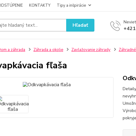
ODSTÚPENIE
KONTAKTY
Tipy a inšpirácie
Neviet
Hľadať
+421
om a záhrada
Záhrada a okolie
Zavlažovanie záhrady
Záhradné
apkávacia fľaša
Odkv
Detail
nevyhn
Umožní
Výrobo
pokryje