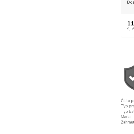
Dos
11
9,16
Číslo p
Typ pr
Typ bal
Marka:
Zahrnut