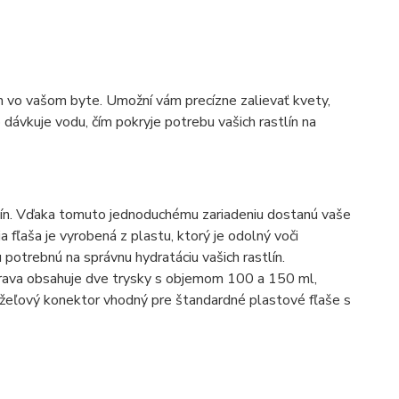
n vo vašom byte. Umožní vám precízne zalievať kvety,
 dávkuje vodu, čím pokryje potrebu vašich rastlín na
lín. Vďaka tomuto jednoduchému zariadeniu dostanú vaše
 fľaša je vyrobená z plastu, ktorý je odolný voči
potrebnú na správnu hydratáciu vašich rastlín.
úprava obsahuje dve trysky s objemom 100 a 150 ml,
 kužeľový konektor vhodný pre štandardné plastové fľaše s