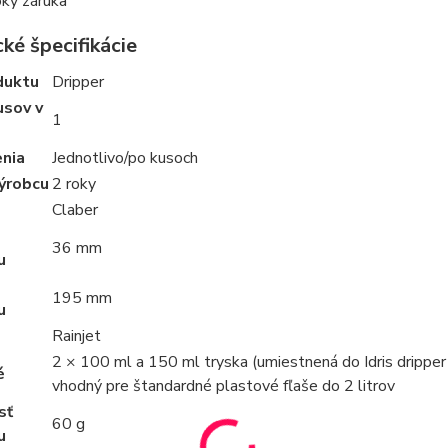
oky záruka
ké špecifikácie
duktu
Dripper
usov v
1
enia
Jednotlivo/po kusoch
výrobcu
2 roky
Claber
36 mm
u
195 mm
u
Rainjet
2 × 100 ml a 150 ml tryska (umiestnená do Idris dripper 
é
vhodný pre štandardné plastové fľaše do 2 litrov
sť
60 g
u