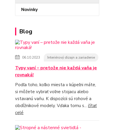
Novinky
Blog
06.10.2023
Interiérový dizajn a zariadenie
Typy vaní – pretože nie každá vaňa je
rovnaká!
Podľa toho, koľko miesta v kúpeľni máte,
si môžete vybrať voľne stojacu alebo
vstavanú vaňu. K dispozícii sú rohové a
obdĺžnikové modely. Vďaka tomu s...
čítať
celé