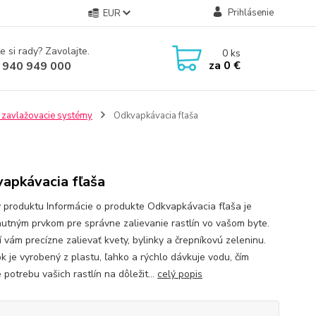
Prihlásenie
EUR
e si rady? Zavolajte.
0
ks
za
0 €
 940 949 000
 zavlažovacie systémy
Odkvapkávacia fľaša
apkávacia fľaša
y produktu Informácie o produkte Odkvapkávacia fľaša je
utným prvkom pre správne zalievanie rastlín vo vašom byte.
 vám precízne zalievať kvety, bylinky a črepníkovú zeleninu.
k je vyrobený z plastu, ľahko a rýchlo dávkuje vodu, čím
 potrebu vašich rastlín na dôležit...
celý popis