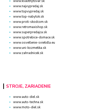
www.kvalitnytovar.sk
www.najvypredaj.sk
www.topvypredaj.sk
www.top-nabytok.sk
www.proti-skodcom.sk
www.retromaxishop.sk
www.superpredajca.sk
www.spotrebice-domace.sk
www.osvetlenie-svietidla.eu
www.uni-kozmetika.sk
www.zahradnicek.sk
STROJE, ZARIADENIE
www.auto-diel.sk
www.auto-techna.sk
www.moto-diel.sk