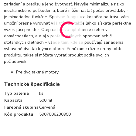
zariadení a predlžuje jeho životnosť. Navyše minimalizuje riziko
mechanického poškodenia, ktoré môže nastať počas prevádzky -
je mimoriadne funkčné. Správne fungujúca kosačka na trávu vám
umožní presne vyrovnať váš trávnik, takže ľahko získate perfektne
vyzerajúci priestor. Olej nachádza uplatnenie nielen v
domácnostiach, ale aj v profesionálnych opravovniach či
stolárskych dielňach – všade tam, kde sa používajú zariadenia
vybavené dvojtaktnými motormi. Ponúkame rôzne druhy tohto
produktu, takže si môžete vybrať produkt podľa svojich
požiadaviek
Pre dvojtaktné motory
Technické špecifikácie
Typ balenia
ks
Kapacita
500 ml
Farebná skupina
Červená
Kód produktu
5907806230950