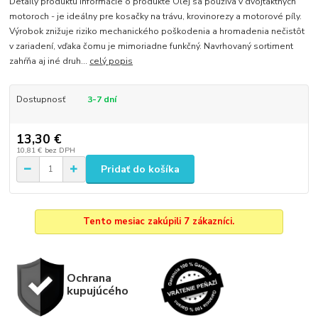
Detaily produktu Informácie o produkte Olej sa používa v dvojtaktných
motoroch - je ideálny pre kosačky na trávu, krovinorezy a motorové píly.
Výrobok znižuje riziko mechanického poškodenia a hromadenia nečistôt
v zariadení, vďaka čomu je mimoriadne funkčný. Navrhovaný sortiment
zahŕňa aj iné druh...
celý popis
Dostupnosť
3-7 dní
13,30 €
10,81 €
bez DPH
Pridať do košíka
Tento mesiac zakúpili 7 zákazníci.
Ochrana
kupujúcého