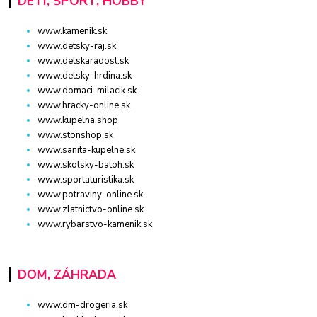
DETI, ŠPORT, HOBBY
www.kamenik.sk
www.detsky-raj.sk
www.detskaradost.sk
www.detsky-hrdina.sk
www.domaci-milacik.sk
www.hracky-online.sk
www.kupelna.shop
www.stonshop.sk
www.sanita-kupelne.sk
www.skolsky-batoh.sk
www.sportaturistika.sk
www.potraviny-online.sk
www.zlatnictvo-online.sk
www.rybarstvo-kamenik.sk
DOM, ZÁHRADA
www.dm-drogeria.sk