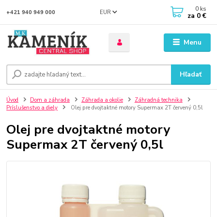
0
ks
EUR
+421 940 949 000
za
0 €
Menu
Hľadať
Úvod
Dom a záhrada
Záhrada a okolie
Záhradná technika
Príslušenstvo a diely
Olej pre dvojtaktné motory Supermax 2T červený 0,5l
Olej pre dvojtaktné motory
Supermax 2T červený 0,5l