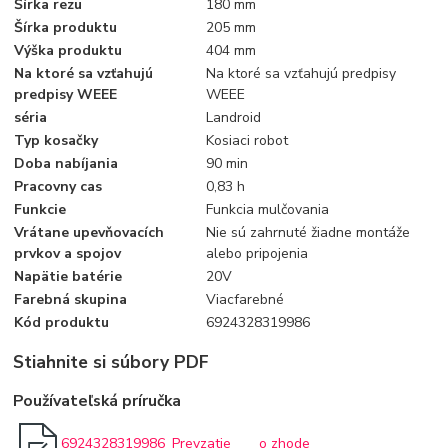
Šírka rezu
180 mm
Šírka produktu
205 mm
Výška produktu
404 mm
Na ktoré sa vzťahujú
Na ktoré sa vzťahujú predpisy
predpisy WEEE
WEEE
séria
Landroid
Typ kosačky
Kosiaci robot
Doba nabíjania
90 min
Pracovny cas
0,83 h
Funkcie
Funkcia mulčovania
Vrátane upevňovacích
Nie sú zahrnuté žiadne montáže
prvkov a spojov
alebo pripojenia
Napätie batérie
20V
Farebná skupina
Viacfarebné
Kód produktu
6924328319986
Stiahnite si súbory PDF
Používateľská príručka
6924328319986_Prevzatie
o zhode