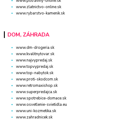
www.potraviny-online.sk
www.zlatnictvo-online.sk
www.rybarstvo-kamenik.sk
DOM, ZÁHRADA
www.dm-drogeria.sk
www.kvalitnytovar.sk
www.najvypredaj.sk
www.topvypredaj.sk
www.top-nabytok.sk
www.proti-skodcom.sk
www.retromaxishop.sk
www.superpredajca.sk
www.spotrebice-domace.sk
www.osvetlenie-svietidla.eu
www.uni-kozmetika.sk
www.zahradnicek.sk