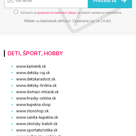
Prihlásiť sa
Súhlasím so
spracovaním osobných údajov
za účelom zasielania newslettera.
Môžete sa kedykoľvek odhlásiť. Zasielame raz za 14 dní.
DETI, ŠPORT, HOBBY
www.kamenik.sk
www.detsky-raj.sk
www.detskaradost.sk
www.detsky-hrdina.sk
www.domaci-milacik.sk
www.hracky-online.sk
www.kupelna.shop
www.stonshop.sk
www.sanita-kupelne.sk
www.skolsky-batoh.sk
www.sportaturistika.sk