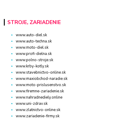
STROJE, ZARIADENIE
www.auto-diel.sk
www.auto-techna.sk
www.moto-diel.sk
www.profi-dielna.sk
www.polno-stroje.sk
www.krby-kotly.sk
www.stavebnictvo-online.sk
www.maxiobchod-naradie.sk
www.moto-prislusenstvo.sk
www.firemne-zariadenie.sk
www.nahradnediely.online
www.uni-zdrav.sk
www.zlatnictvo-online.sk
www.zariadenie-firmy.sk