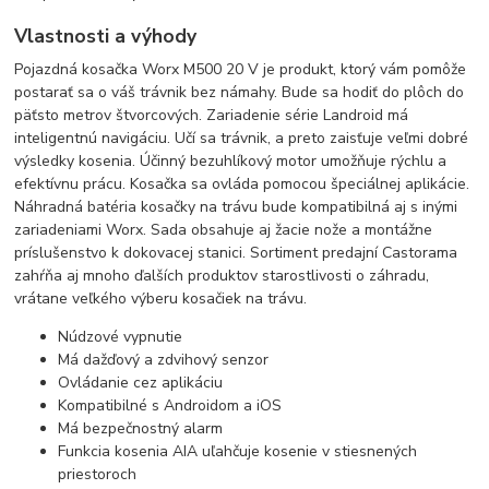
Vlastnosti a výhody
Pojazdná kosačka Worx M500 20 V je produkt, ktorý vám pomôže
postarať sa o váš trávnik bez námahy. Bude sa hodiť do plôch do
päťsto metrov štvorcových. Zariadenie série Landroid má
inteligentnú navigáciu. Učí sa trávnik, a preto zaisťuje veľmi dobré
výsledky kosenia. Účinný bezuhlíkový motor umožňuje rýchlu a
efektívnu prácu. Kosačka sa ovláda pomocou špeciálnej aplikácie.
Náhradná batéria kosačky na trávu bude kompatibilná aj s inými
zariadeniami Worx. Sada obsahuje aj žacie nože a montážne
príslušenstvo k dokovacej stanici. Sortiment predajní Castorama
zahŕňa aj mnoho ďalších produktov starostlivosti o záhradu,
vrátane veľkého výberu kosačiek na trávu.
Núdzové vypnutie
Má dažďový a zdvihový senzor
Ovládanie cez aplikáciu
Kompatibilné s Androidom a iOS
Má bezpečnostný alarm
Funkcia kosenia AIA uľahčuje kosenie v stiesnených
priestoroch