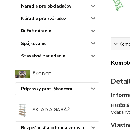
Náradie pre obkladačov
Náradie pre zváračov
Ručné náradie
Spájkovanie
Kompl
Stavebné zariadenie
Komple
ŠKODCE
Detai
Prípravky proti škodcom
Inform
Hasičská 
SKLAD A GARÁŽ
Vďaka rýc
Vlastn
Bezpečnosť a ochrana zdravia