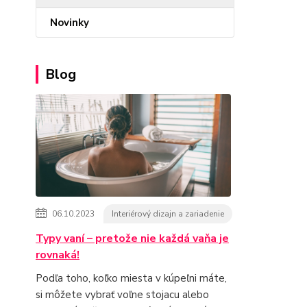
Novinky
Blog
06.10.2023
Interiérový dizajn a zariadenie
Typy vaní – pretože nie každá vaňa je
rovnaká!
Podľa toho, koľko miesta v kúpeľni máte,
si môžete vybrať voľne stojacu alebo