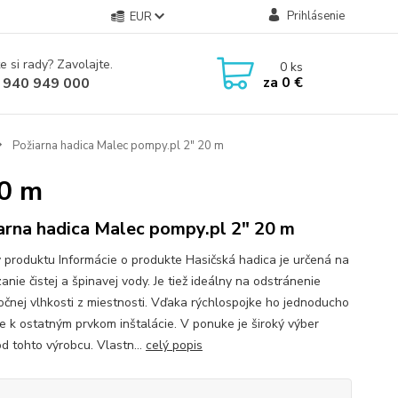
Prihlásenie
EUR
e si rady? Zavolajte.
0
ks
za
0 €
 940 949 000
Požiarna hadica Malec pompy.pl 2" 20 m
20 m
arna hadica Malec pompy.pl 2" 20 m
y produktu Informácie o produkte Hasičská hadica je určená na
nie čistej a špinavej vody. Je tiež ideálny na odstránenie
očnej vlhkosti z miestnosti. Vďaka rýchlospojke ho jednoducho
íte k ostatným prvkom inštalácie. V ponuke je široký výber
od tohto výrobcu. Vlastn...
celý popis