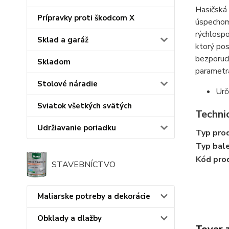
Hasičská 
Prípravky proti škodcom X
úspechom 
rýchlosp
Sklad a garáž
ktorý pos
bezporuch
Skladom
parametr
Stolové náradie
Urč
Sviatok všetkých svätých
Technic
Udržiavanie poriadku
Typ pro
Typ bal
Kód pro
STAVEBNÍCTVO
Maliarske potreby a dekorácie
Obklady a dlažby