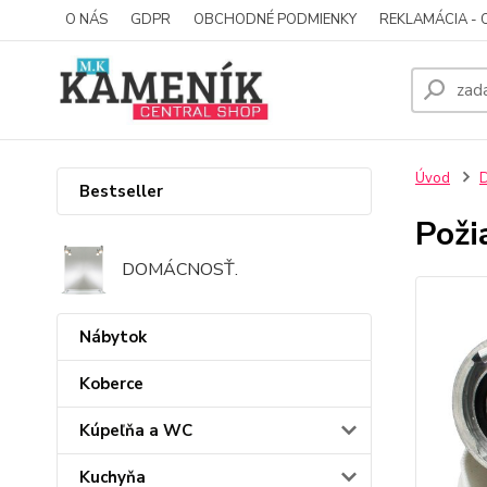
O NÁS
GDPR
OBCHODNÉ PODMIENKY
REKLAMÁCIA - 
Úvod
D
Bestseller
Poži
DOMÁCNOSŤ.
Nábytok
Koberce
Kúpeľňa a WC
Kuchyňa