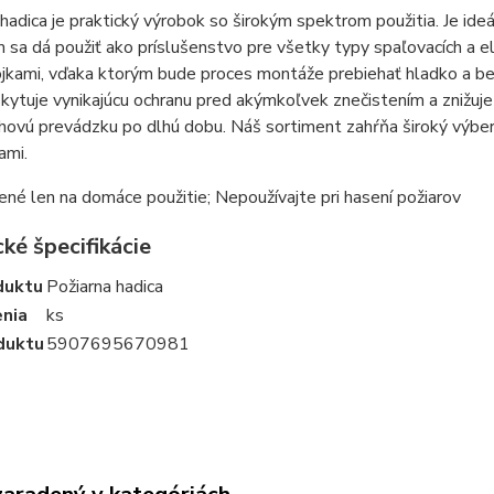
hadica je praktický výrobok so širokým spektrom použitia. Je ideál
sa dá použiť ako príslušenstvo pre všetky typy spaľovacích a el
ojkami, vďaka ktorým bude proces montáže prebiehať hladko a b
kytuje vynikajúcu ochranu pred akýmkoľvek znečistením a znižuje 
ovú prevádzku po dlhú dobu. Náš sortiment zahŕňa široký výber 
ami.
ené len na domáce použitie; Nepoužívajte pri hasení požiarov
ké špecifikácie
duktu
Požiarna hadica
enia
ks
duktu
5907695670981