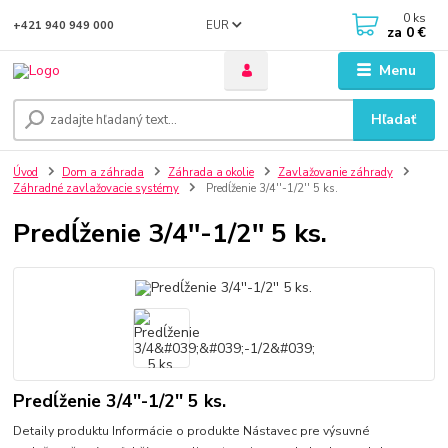
0
ks
EUR
+421 940 949 000
za
0 €
Menu
Hľadať
Úvod
Dom a záhrada
Záhrada a okolie
Zavlažovanie záhrady
Záhradné zavlažovacie systémy
Predĺženie 3/4''-1/2'' 5 ks.
Predĺženie 3/4''-1/2'' 5 ks.
Predĺženie 3/4''-1/2'' 5 ks.
Detaily produktu Informácie o produkte Nástavec pre výsuvné