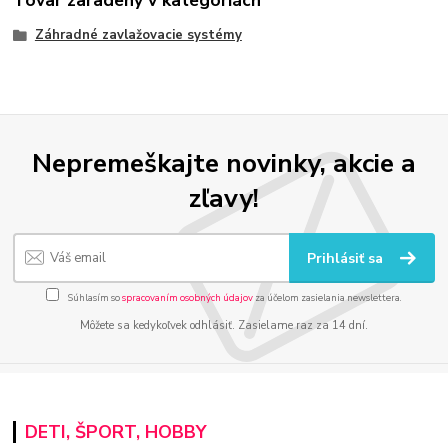
Tovar zaradený v kategóriách
Záhradné zavlažovacie systémy
Nepremeškajte novinky, akcie a
zľavy!
Prihlásiť sa
Súhlasím so
spracovaním osobných údajov
za účelom zasielania newslettera.
Môžete sa kedykoľvek odhlásiť. Zasielame raz za 14 dní.
DETI, ŠPORT, HOBBY