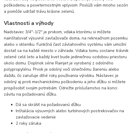
poškodeniu a poveternostným vplyvom. Poslúži vám mnoho sezón
a pomôže udržať trávu krásne zelenú.
Vlastnosti a výhody
Nadstavec 3/4''-1/2'' je prvkom, vďaka ktorému si môžete
nainštalovať výsuvné zavlažovače doma, na rekreačnom pozemku
alebo v skleníku. Funkčná časť závlahového systému vám umožní
dostať sa na každé miesto v záhrade. Vďaka tomu zostane trávnik
zelené celé leto a každý kvet bude jedinečnou ozdobou priestoru
okolo domu. Doplnok série Rainjet je vyrobený z odolného
polypropylénu. Prvok je odolný voči slnečnému žiareniu alebo
dažďu, čo zaručuje dlhé roky používania výrobku. Nástavec je
odolný aj proti mechanickému poškodeniu a jeho dĺžku si môžete
prispôsobiť svojim potrebám. Odrežte príslušenstvo na konci
závitu na požadovanú dĺžku.
Dá sa skrátiť na požadovanú dĺžku
Inštalácia výsuvných alebo turbínových postrekovačov na
zavlažovacie vedenie
2 roky záruka