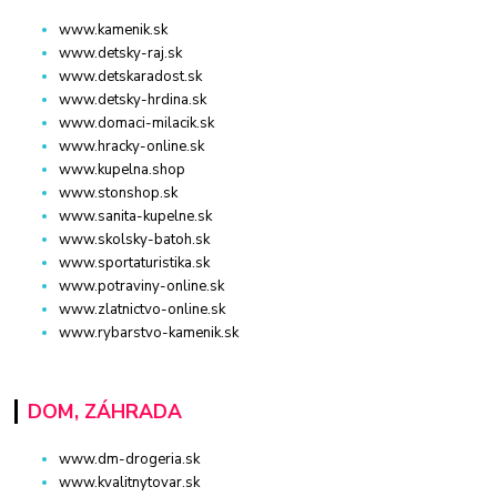
www.kamenik.sk
www.detsky-raj.sk
www.detskaradost.sk
www.detsky-hrdina.sk
www.domaci-milacik.sk
www.hracky-online.sk
www.kupelna.shop
www.stonshop.sk
www.sanita-kupelne.sk
www.skolsky-batoh.sk
www.sportaturistika.sk
www.potraviny-online.sk
www.zlatnictvo-online.sk
www.rybarstvo-kamenik.sk
DOM, ZÁHRADA
www.dm-drogeria.sk
www.kvalitnytovar.sk