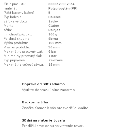
Číslo produktu:
8000625907564
materiál:
Polypropylén (PP)
Počet kusov v balení:
5
Typ balenia:
Balenie
záruka výrobcu:
2 roky
Marka:
Claber
séria:
Rainjet
Hmotnosť produktu:
100 g
Farebná skupina:
čierna
Výška produktu:
150 mm
Priemer produktu:
30 mm
Maximálny pracovný tlak:
6 bar
Minimálny pracovný tlak:
1 bar
Typ pripojenia:
Závitové
Maximálna veľkosť závitu:
19 mm
Doprava od 30€ zadarmo
Využite dopravu úplne zadarmo
8 rokov na trhu
Značka Kameník Vás presvedčí o kvalite
30 dní na vrátenie tovaru
Predĺžili sme dobu na vrátenie tovaru