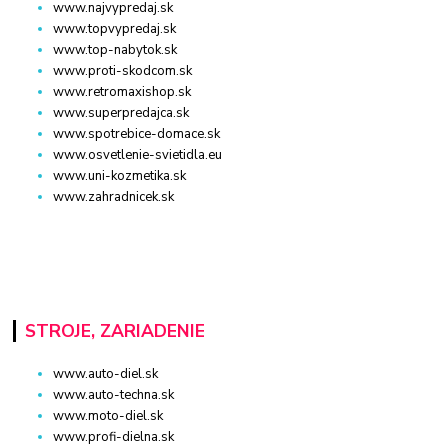
www.najvypredaj.sk
www.topvypredaj.sk
www.top-nabytok.sk
www.proti-skodcom.sk
www.retromaxishop.sk
www.superpredajca.sk
www.spotrebice-domace.sk
www.osvetlenie-svietidla.eu
www.uni-kozmetika.sk
www.zahradnicek.sk
STROJE, ZARIADENIE
www.auto-diel.sk
www.auto-techna.sk
www.moto-diel.sk
www.profi-dielna.sk