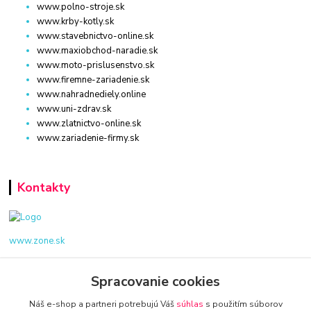
www.polno-stroje.sk
www.krby-kotly.sk
www.stavebnictvo-online.sk
www.maxiobchod-naradie.sk
www.moto-prislusenstvo.sk
www.firemne-zariadenie.sk
www.nahradnediely.online
www.uni-zdrav.sk
www.zlatnictvo-online.sk
www.zariadenie-firmy.sk
Kontakty
www.zone.sk
+421 940 949 000
Spracovanie cookies
info@kamenik.sk
Náš e-shop a partneri potrebujú Váš
súhlas
s použitím súborov