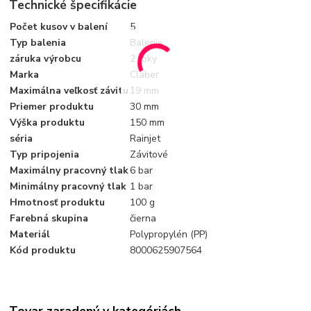
Technické špecifikácie
Počet kusov v balení
5
Typ balenia
Balenie
záruka výrobcu
2 roky
Marka
Claber
Maximálna veľkosť závitu
19 mm
Priemer produktu
30 mm
Výška produktu
150 mm
séria
Rainjet
Typ pripojenia
Závitové
Maximálny pracovný tlak
6 bar
Minimálny pracovný tlak
1 bar
Hmotnosť produktu
100 g
Farebná skupina
čierna
Materiál
Polypropylén (PP)
Kód produktu
8000625907564