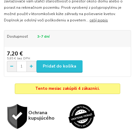
zavlažovače vám uľahčí starostlivosť o priestor okolo domu alebo o
porast na rekreačnom pozemku. Prvok vyrobený z polypropylénu je
možné použiť v ktoromkoľvek kúte záhrady na polievanie kvetov.
Doplnok je odolný voči poškodeniu a povetern...
celý popis
Dostupnosť
3-7 dní
7,20 €
5,85 €
bez DPH
Pridať do košíka
Tento mesiac zakúpili 4 zákazníci.
Ochrana
kupujúcého