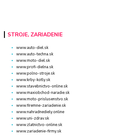
STROJE, ZARIADENIE
www.auto-diel.sk
www.auto-techna.sk
www.moto-diel.sk
www.profi-dielna.sk
www.polno-stroje.sk
www.krby-kotly.sk
www.stavebnictvo-online.sk
www.maxiobchod-naradie.sk
www.moto-prislusenstvo.sk
www.firemne-zariadenie.sk
www.nahradnediely.online
www.uni-zdrav.sk
www.zlatnictvo-online.sk
www.zariadenie-firmy.sk