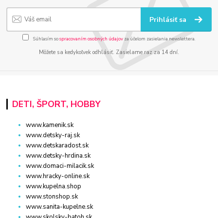
Prihlásiť sa
Súhlasím so
spracovaním osobných údajov
za účelom zasielania newslettera.
Môžete sa kedykoľvek odhlásiť. Zasielame raz za 14 dní.
DETI, ŠPORT, HOBBY
www.kamenik.sk
www.detsky-raj.sk
www.detskaradost.sk
www.detsky-hrdina.sk
www.domaci-milacik.sk
www.hracky-online.sk
www.kupelna.shop
www.stonshop.sk
www.sanita-kupelne.sk
www.skolsky-batoh.sk