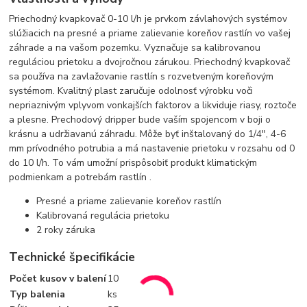
Priechodný kvapkovač 0-10 l/h je prvkom závlahových systémov
slúžiacich na presné a priame zalievanie koreňov rastlín vo vašej
záhrade a na vašom pozemku. Vyznačuje sa kalibrovanou
reguláciou prietoku a dvojročnou zárukou. Priechodný kvapkovač
sa používa na zavlažovanie rastlín s rozvetveným koreňovým
systémom. Kvalitný plast zaručuje odolnosť výrobku voči
nepriaznivým vplyvom vonkajších faktorov a likviduje riasy, roztoče
a plesne. Prechodový dripper bude vaším spojencom v boji o
krásnu a udržiavanú záhradu. Môže byť inštalovaný do 1/4", 4-6
mm prívodného potrubia a má nastavenie prietoku v rozsahu od 0
do 10 l/h. To vám umožní prispôsobiť produkt klimatickým
podmienkam a potrebám rastlín .
Presné a priame zalievanie koreňov rastlín
Kalibrovaná regulácia prietoku
2 roky záruka
Technické špecifikácie
Počet kusov v balení
10
Typ balenia
ks