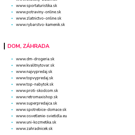
www.sportaturistika.sk
www.potraviny-online.sk
www.zlatnictvo-online.sk
www.rybarstvo-kamenik.sk
DOM, ZÁHRADA
www.dm-drogeria.sk
www.kvalitnytovar.sk
www.najvypredaj.sk
www.topvypredaj.sk
www.top-nabytok.sk
www.proti-skodcom.sk
www.retromaxishop.sk
www.superpredajca.sk
www.spotrebice-domace.sk
www.osvetlenie-svietidla.eu
www.uni-kozmetika.sk
www.zahradnicek.sk