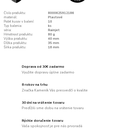
Číslo produktu:
8000625912186
materiál:
Plastové
Počet kusov v balení:
10
Typ balenia:
ks
séria:
Rainjet
Hmotnosť produktu:
80 g
Výška produktu:
40 mm
Dĺžka produktu:
35 mm
Šírka produktu:
18 mm
Doprava od 30€ zadarmo
Využite dopravu úplne zadarmo
8 rokov na trhu
Značka Kameník Vás presvedčí o kvalite
30 dní na vrátenie tovaru
Predĺžili sme dobu na vrátenie tovaru
Rýchle doručenie tovaru
Vaša spokojnosť je pre nás prvoradá