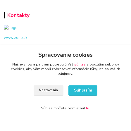
Kontakty
www.zone.sk
+421 940 949 000
Spracovanie cookies
info@kamenik.sk
Náš e-shop a partneri potrebujú Váš
súhlas
s použitím súborov
cookies, aby Vám mohli zobrazovať informácie týkajúce sa Vašich
záujmov.
Súhlasím
Nastavenia
© 2024 Všetky práva vyhradené KAMENIK.SK
Súhlas môžete odmietnuť
tu
.
Vytvorené na
Eshop-rychlo.sk