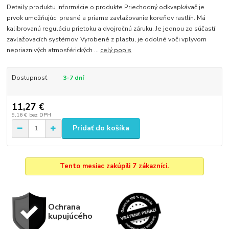
Detaily produktu Informácie o produkte Priechodný odkvapkávač je
prvok umožňujúci presné a priame zavlažovanie koreňov rastlín. Má
kalibrovanú reguláciu prietoku a dvojročnú záruku. Je jednou zo súčastí
zavlažovacích systémov. Vyrobené z plastu, je odolné voči vplyvom
nepriaznivých atmosférických ...
celý popis
Dostupnosť
3-7 dní
11,27 €
9,16 €
bez DPH
Pridať do košíka
Tento mesiac zakúpili 7 zákazníci.
Ochrana
kupujúcého