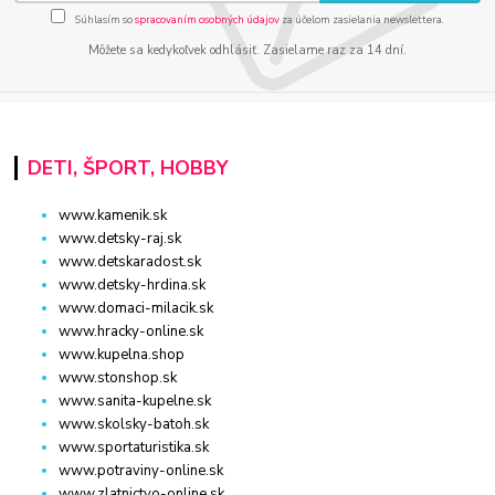
Súhlasím so
spracovaním osobných údajov
za účelom zasielania newslettera.
Môžete sa kedykoľvek odhlásiť. Zasielame raz za 14 dní.
DETI, ŠPORT, HOBBY
www.kamenik.sk
www.detsky-raj.sk
www.detskaradost.sk
www.detsky-hrdina.sk
www.domaci-milacik.sk
www.hracky-online.sk
www.kupelna.shop
www.stonshop.sk
www.sanita-kupelne.sk
www.skolsky-batoh.sk
www.sportaturistika.sk
www.potraviny-online.sk
www.zlatnictvo-online.sk