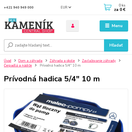
0
ks
EUR
+421 940 949 000
za
0 €
Menu
Hľadať
Úvod
Dom a záhrada
Záhrada a okolie
Zavlažovanie záhrady
Čerpadlá a nádrže
Prívodná hadica 5/4" 10 m
Prívodná hadica 5/4" 10 m