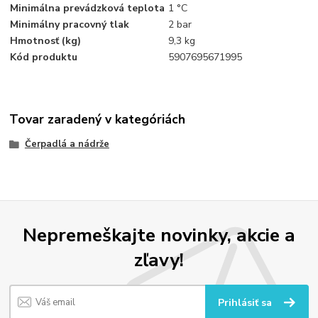
Minimálna prevádzková teplota
1 °C
Minimálny pracovný tlak
2 bar
Hmotnosť (kg)
9,3 kg
Kód produktu
5907695671995
Tovar zaradený v kategóriách
Čerpadlá a nádrže
Nepremeškajte novinky, akcie a
zľavy!
Prihlásiť sa