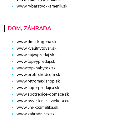
www.rybarstvo-kamenik.sk
DOM, ZÁHRADA
www.dm-drogeria.sk
www.kvalitnytovar.sk
www.najvypredaj.sk
www.topvypredaj.sk
www.top-nabytok.sk
www.proti-skodcom.sk
www.retromaxishop.sk
www.superpredajca.sk
www.spotrebice-domace.sk
www.osvetlenie-svietidla.eu
www.uni-kozmetika.sk
www.zahradnicek.sk