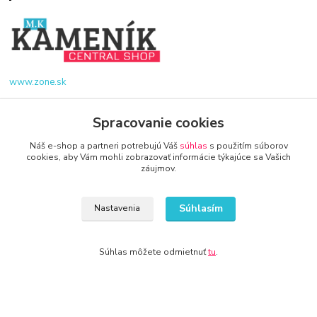
www.zone.sk
+421 940 949 000
Spracovanie cookies
Náš e-shop a partneri potrebujú Váš
súhlas
s použitím súborov
info@kamenik.sk
cookies, aby Vám mohli zobrazovať informácie týkajúce sa Vašich
záujmov.
Súhlasím
Nastavenia
© 2024 Všetky práva vyhradené KAMENIK.SK
Súhlas môžete odmietnuť
tu
.
Vytvorené na
Eshop-rychlo.sk