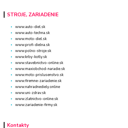
STROJE, ZARIADENIE
www.auto-diel.sk
www.auto-techna.sk
www.moto-diel.sk
www.profi-dielna.sk
www.polno-stroje.sk
www.krby-kotly.sk
www.stavebnictvo-online.sk
www.maxiobchod-naradie.sk
www.moto-prislusenstvo.sk
www.firemne-zariadenie.sk
www.nahradnediely.online
www.uni-zdrav.sk
www.zlatnictvo-online.sk
www.zariadenie-firmy.sk
Kontakty