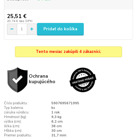
25,51 €
20,74 €
bez DPH
Pridať do košíka
Tento mesiac zakúpili 4 zákazníci.
Ochrana
kupujúcého
Číslo produktu:
5907695671995
Typ balenia:
ks
záruka výrobcu:
1 rok
Hmotnosť (kg):
9,3 kg
výška (cm):
6,2 cm
šírka (cm):
36 cm
Hĺbka (cm):
30 cm
Priemer produktu:
31,7 mm