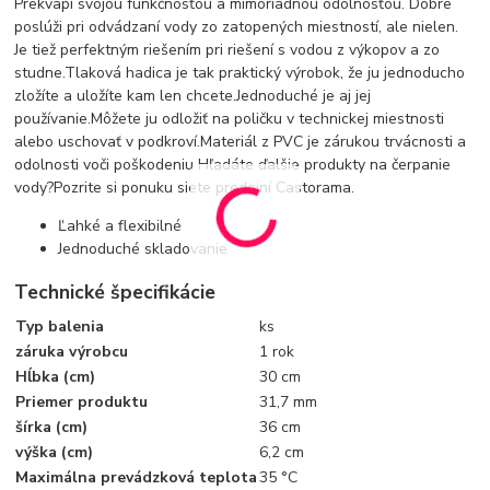
Prekvapí svojou funkčnosťou a mimoriadnou odolnosťou. Dobre
poslúži pri odvádzaní vody zo zatopených miestností, ale nielen.
Je tiež perfektným riešením pri riešení s vodou z výkopov a zo
studne.Tlaková hadica je tak praktický výrobok, že ju jednoducho
zložíte a uložíte kam len chcete.Jednoduché je aj jej
používanie.Môžete ju odložiť na poličku v technickej miestnosti
alebo uschovať v podkroví.Materiál z PVC je zárukou trvácnosti a
odolnosti voči poškodeniu Hľadáte ďalšie produkty na čerpanie
vody?Pozrite si ponuku siete predajní Castorama.
Ľahké a flexibilné
Jednoduché skladovanie
Technické špecifikácie
Typ balenia
ks
záruka výrobcu
1 rok
Hĺbka (cm)
30 cm
Priemer produktu
31,7 mm
šírka (cm)
36 cm
výška (cm)
6,2 cm
Maximálna prevádzková teplota
35 °C