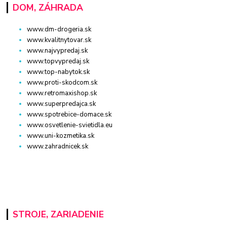
DOM, ZÁHRADA
www.dm-drogeria.sk
www.kvalitnytovar.sk
www.najvypredaj.sk
www.topvypredaj.sk
www.top-nabytok.sk
www.proti-skodcom.sk
www.retromaxishop.sk
www.superpredajca.sk
www.spotrebice-domace.sk
www.osvetlenie-svietidla.eu
www.uni-kozmetika.sk
www.zahradnicek.sk
STROJE, ZARIADENIE