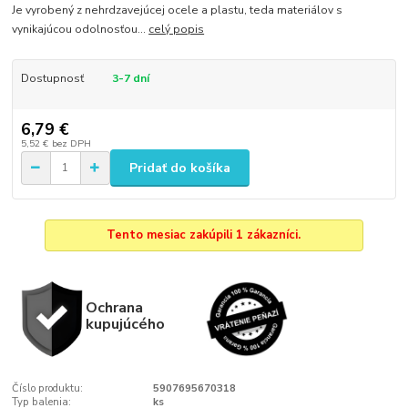
Je vyrobený z nehrdzavejúcej ocele a plastu, teda materiálov s
vynikajúcou odolnosťou...
celý popis
Dostupnosť
3-7 dní
6,79 €
5,52 €
bez DPH
Pridať do košíka
Tento mesiac zakúpili 1 zákazníci.
Ochrana
kupujúcého
Číslo produktu:
5907695670318
Typ balenia:
ks