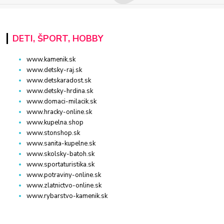
DETI, ŠPORT, HOBBY
www.kamenik.sk
www.detsky-raj.sk
www.detskaradost.sk
www.detsky-hrdina.sk
www.domaci-milacik.sk
www.hracky-online.sk
www.kupelna.shop
www.stonshop.sk
www.sanita-kupelne.sk
www.skolsky-batoh.sk
www.sportaturistika.sk
www.potraviny-online.sk
www.zlatnictvo-online.sk
www.rybarstvo-kamenik.sk