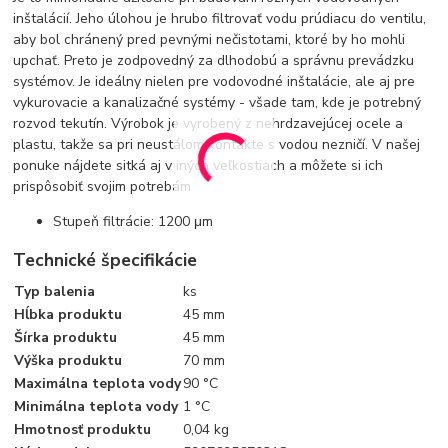
inštalácií. Jeho úlohou je hrubo filtrovať vodu prúdiacu do ventilu,
aby bol chránený pred pevnými nečistotami, ktoré by ho mohli
upchať. Preto je zodpovedný za dlhodobú a správnu prevádzku
systémov. Je ideálny nielen pre vodovodné inštalácie, ale aj pre
vykurovacie a kanalizačné systémy - všade tam, kde je potrebný
rozvod tekutín. Výrobok je vyrobený z nehrdzavejúcej ocele a
plastu, takže sa pri neustálom kontakte s vodou nezničí. V našej
ponuke nájdete sitká aj v iných veľkostiach a môžete si ich
prispôsobiť svojim potrebám
Stupeň filtrácie: 1200 μm
Technické špecifikácie
Typ balenia
ks
Hĺbka produktu
45 mm
Šírka produktu
45 mm
Výška produktu
70 mm
Maximálna teplota vody
90 °C
Minimálna teplota vody
1 °C
Hmotnosť produktu
0,04 kg