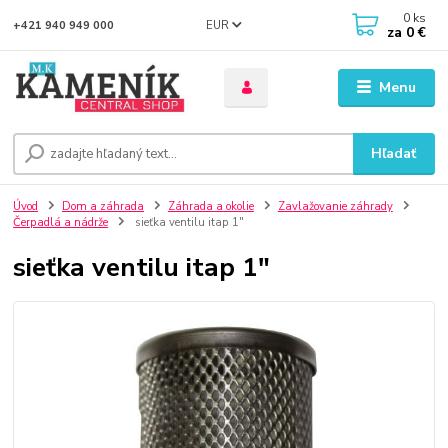
0
ks
EUR
+421 940 949 000
za
0 €
Menu
Hľadať
Úvod
Dom a záhrada
Záhrada a okolie
Zavlažovanie záhrady
Čerpadlá a nádrže
sieťka ventilu itap 1"
sieťka ventilu itap 1"