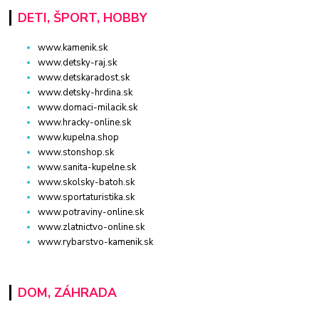
DETI, ŠPORT, HOBBY
www.kamenik.sk
www.detsky-raj.sk
www.detskaradost.sk
www.detsky-hrdina.sk
www.domaci-milacik.sk
www.hracky-online.sk
www.kupelna.shop
www.stonshop.sk
www.sanita-kupelne.sk
www.skolsky-batoh.sk
www.sportaturistika.sk
www.potraviny-online.sk
www.zlatnictvo-online.sk
www.rybarstvo-kamenik.sk
DOM, ZÁHRADA