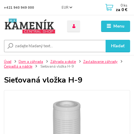
0
ks
EUR
+421 940 949 000
za
0 €
Menu
Hľadať
Úvod
Dom a záhrada
Záhrada a okolie
Zavlažovanie záhrady
Čerpadlá a nádrže
Sieťovaná vložka H-9
Sieťovaná vložka H-9