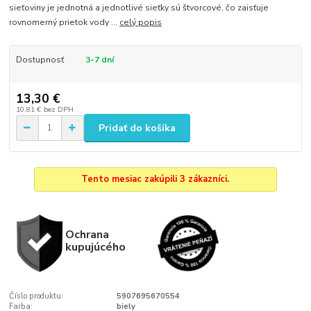
sieťoviny je jednotná a jednotlivé sieťky sú štvorcové, čo zaisťuje
rovnomerný prietok vody ...
celý popis
Dostupnosť
3-7 dní
13,30 €
10,81 €
bez DPH
Pridať do košíka
Tento mesiac zakúpili 3 zákazníci.
Ochrana
kupujúcého
Číslo produktu:
5907695670554
Farba:
biely