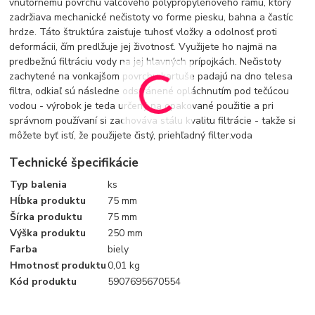
vnútornému povrchu valcového polypropylénového rámu, ktorý
zadržiava mechanické nečistoty vo forme piesku, bahna a častíc
hrdze. Táto štruktúra zaisťuje tuhosť vložky a odolnosť proti
deformácii, čím predlžuje jej životnosť. Využijete ho najmä na
predbežnú filtráciu vody na jej hlavných prípojkách. Nečistoty
zachytené na vonkajšom povrchu kartuše padajú na dno telesa
filtra, odkiaľ sú následne odstránené opláchnutím pod tečúcou
vodou - výrobok je teda určený na opakované použitie a pri
správnom používaní si zachováva stálu kvalitu filtrácie - takže si
môžete byť istí, že použijete čistý, priehľadný filter.voda
Technické špecifikácie
Typ balenia
ks
Hĺbka produktu
75 mm
Šírka produktu
75 mm
Výška produktu
250 mm
Farba
biely
Hmotnosť produktu
0,01 kg
Kód produktu
5907695670554