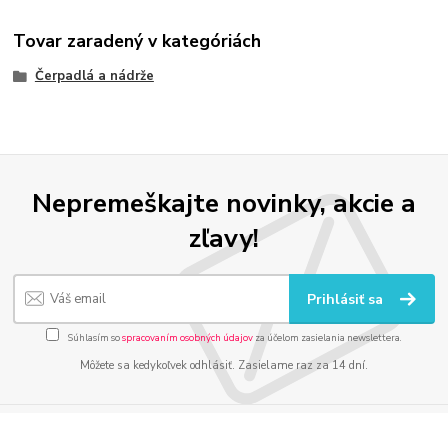
Tovar zaradený v kategóriách
Čerpadlá a nádrže
Nepremeškajte novinky, akcie a
zľavy!
Prihlásiť sa
Súhlasím so
spracovaním osobných údajov
za účelom zasielania newslettera.
Môžete sa kedykoľvek odhlásiť. Zasielame raz za 14 dní.