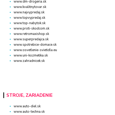
www.dm-drogeria.sk
www.kvalitnytovar.sk
www.najvypredaj.sk
www.topvypredaj.sk
www.top-nabytok.sk
www.proti-skodcom.sk
www.retromaxishop.sk
www.superpredajca.sk
www.spotrebice-domace.sk
www.osvetlenie-svietidla.eu
www.uni-kozmetika.sk
www.zahradnicek.sk
STROJE, ZARIADENIE
www.auto-diel.sk
www.auto-techna.sk