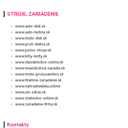
STROJE, ZARIADENIE
www.auto-diel.sk
www.auto-techna.sk
www.moto-diel.sk
www.profi-dielna.sk
www.polno-stroje.sk
www.krby-kotly.sk
www.stavebnictvo-online.sk
www.maxiobchod-naradie.sk
www.moto-prislusenstvo.sk
www.firemne-zariadenie.sk
www.nahradnediely.online
www.uni-zdrav.sk
www.zlatnictvo-online.sk
www.zariadenie-firmy.sk
Kontakty