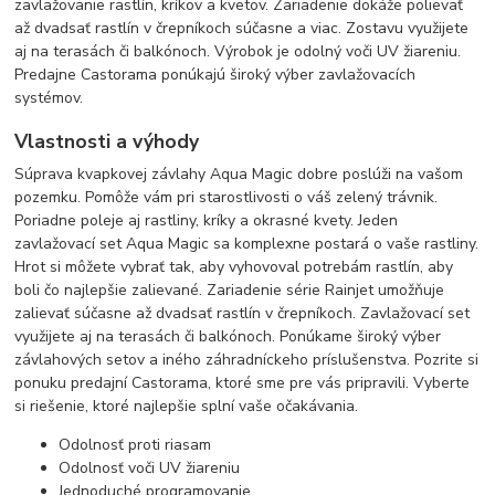
zavlažovanie rastlín, kríkov a kvetov. Zariadenie dokáže polievať
až dvadsať rastlín v črepníkoch súčasne a viac. Zostavu využijete
aj na terasách či balkónoch. Výrobok je odolný voči UV žiareniu.
Predajne Castorama ponúkajú široký výber zavlažovacích
systémov.
Vlastnosti a výhody
Súprava kvapkovej závlahy Aqua Magic dobre poslúži na vašom
pozemku. Pomôže vám pri starostlivosti o váš zelený trávnik.
Poriadne poleje aj rastliny, kríky a okrasné kvety. Jeden
zavlažovací set Aqua Magic sa komplexne postará o vaše rastliny.
Hrot si môžete vybrať tak, aby vyhovoval potrebám rastlín, aby
boli čo najlepšie zalievané. Zariadenie série Rainjet umožňuje
zalievať súčasne až dvadsať rastlín v črepníkoch. Zavlažovací set
využijete aj na terasách či balkónoch. Ponúkame široký výber
závlahových setov a iného záhradníckeho príslušenstva. Pozrite si
ponuku predajní Castorama, ktoré sme pre vás pripravili. Vyberte
si riešenie, ktoré najlepšie splní vaše očakávania.
Odolnosť proti riasam
Odolnosť voči UV žiareniu
Jednoduché programovanie