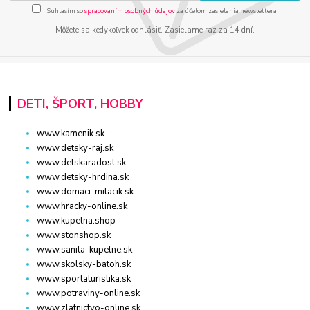
Súhlasím so
spracovaním osobných údajov
za účelom zasielania newslettera.
Môžete sa kedykoľvek odhlásiť. Zasielame raz za 14 dní.
DETI, ŠPORT, HOBBY
www.kamenik.sk
www.detsky-raj.sk
www.detskaradost.sk
www.detsky-hrdina.sk
www.domaci-milacik.sk
www.hracky-online.sk
www.kupelna.shop
www.stonshop.sk
www.sanita-kupelne.sk
www.skolsky-batoh.sk
www.sportaturistika.sk
www.potraviny-online.sk
www.zlatnictvo-online.sk