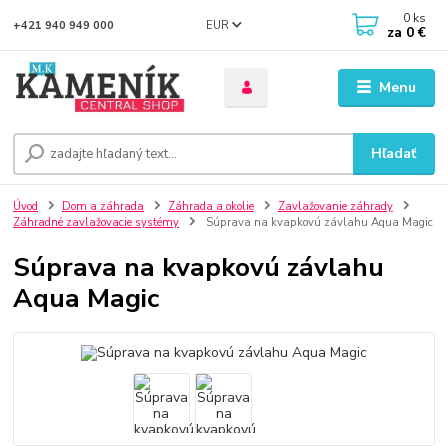
0
ks
EUR
+421 940 949 000
za
0 €
Menu
Hľadať
Úvod
Dom a záhrada
Záhrada a okolie
Zavlažovanie záhrady
Záhradné zavlažovacie systémy
Súprava na kvapkovú závlahu Aqua Magic
Súprava na kvapkovú závlahu
Aqua Magic