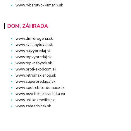
www.rybarstvo-kamenik.sk
DOM, ZÁHRADA
www.dm-drogeria.sk
www.kvalitnytovar.sk
www.najvypredaj.sk
www.topvypredaj.sk
www.top-nabytok.sk
www.proti-skodcom.sk
www.retromaxishop.sk
www.superpredajca.sk
www.spotrebice-domace.sk
www.osvetlenie-svietidla.eu
www.uni-kozmetika.sk
www.zahradnicek.sk