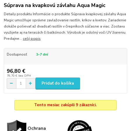
Súprava na kvapkovú závlahu Aqua Magic
Detaily produktu Informácie o produkte Súprava kvapkovej závlahy Aqua
Magic umožňuje správne zavlažovanie rastlín, kríkov a kvetov. Zariadenie
dokáže polievať až dvadsať rastlín v črepníkoch súčasne a viac. Zostavu
využijete aj na terasách či balkónoch. Výrobok je odolný voči UV žiareniu.
Predajne...
celý popis
Dostupnosť
3-7 dní
96,80 €
78,70 €
bez DPH
Pridať do košíka
Tento mesiac zakúpili 9 zákazníci.
Ochrana