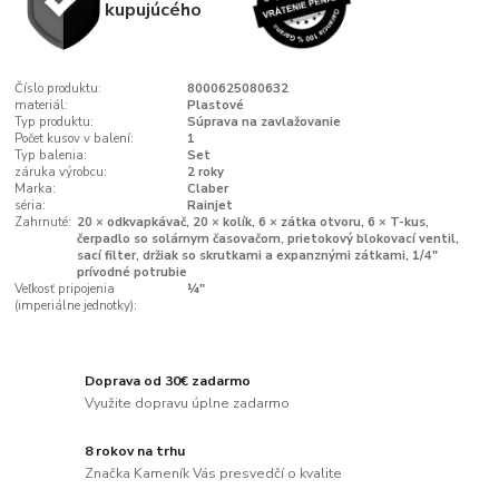
kupujúcého
Číslo produktu:
8000625080632
materiál:
Plastové
Typ produktu:
Súprava na zavlažovanie
Počet kusov v balení:
1
Typ balenia:
Set
záruka výrobcu:
2 roky
Marka:
Claber
séria:
Rainjet
Zahrnuté:
20 × odkvapkávač, 20 × kolík, 6 × zátka otvoru, 6 × T-kus,
čerpadlo so solárnym časovačom, prietokový blokovací ventil,
sací filter, držiak so skrutkami a expanznými zátkami, 1/4″
prívodné potrubie
Veľkosť pripojenia
¼"
(imperiálne jednotky):
Doprava od 30€ zadarmo
Využite dopravu úplne zadarmo
8 rokov na trhu
Značka Kameník Vás presvedčí o kvalite