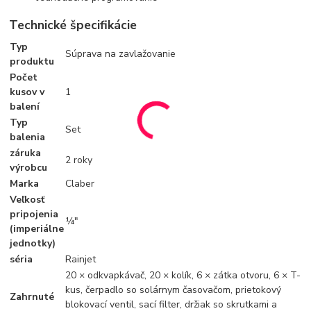
Technické špecifikácie
Typ
Súprava na zavlažovanie
produktu
Počet
kusov v
1
balení
Typ
Set
balenia
záruka
2 roky
výrobcu
Marka
Claber
Veľkosť
pripojenia
¼"
(imperiálne
jednotky)
séria
Rainjet
20 × odkvapkávač, 20 × kolík, 6 × zátka otvoru, 6 × T-
kus, čerpadlo so solárnym časovačom, prietokový
Zahrnuté
blokovací ventil, sací filter, držiak so skrutkami a