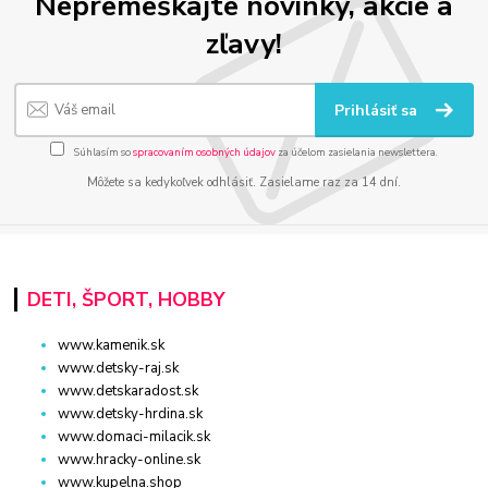
Nepremeškajte novinky, akcie a
zľavy!
Prihlásiť sa
Súhlasím so
spracovaním osobných údajov
za účelom zasielania newslettera.
Môžete sa kedykoľvek odhlásiť. Zasielame raz za 14 dní.
DETI, ŠPORT, HOBBY
www.kamenik.sk
www.detsky-raj.sk
www.detskaradost.sk
www.detsky-hrdina.sk
www.domaci-milacik.sk
www.hracky-online.sk
www.kupelna.shop