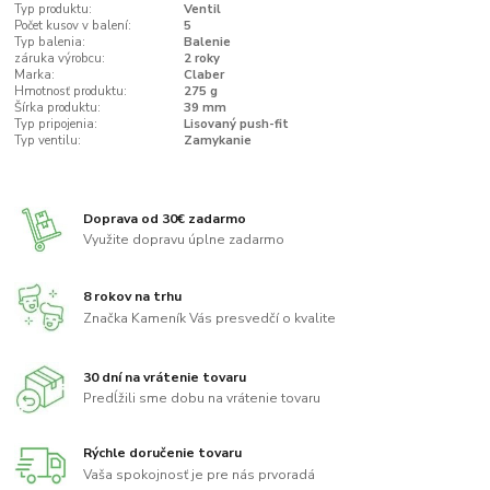
Typ produktu:
Ventil
Počet kusov v balení:
5
Typ balenia:
Balenie
záruka výrobcu:
2 roky
Marka:
Claber
Hmotnosť produktu:
275 g
Šírka produktu:
39 mm
Typ pripojenia:
Lisovaný push-fit
Typ ventilu:
Zamykanie
Doprava od 30€ zadarmo
Využite dopravu úplne zadarmo
8 rokov na trhu
Značka Kameník Vás presvedčí o kvalite
30 dní na vrátenie tovaru
Predĺžili sme dobu na vrátenie tovaru
Rýchle doručenie tovaru
Vaša spokojnosť je pre nás prvoradá