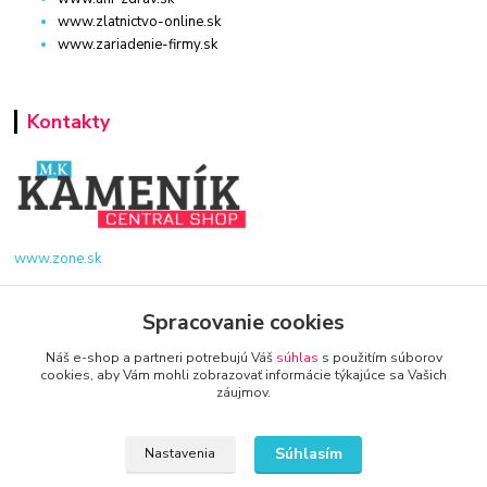
www.zlatnictvo-online.sk
www.zariadenie-firmy.sk
Kontakty
www.zone.sk
+421 940 949 000
Spracovanie cookies
info@kamenik.sk
Náš e-shop a partneri potrebujú Váš
súhlas
s použitím súborov
cookies, aby Vám mohli zobrazovať informácie týkajúce sa Vašich
záujmov.
Súhlasím
Nastavenia