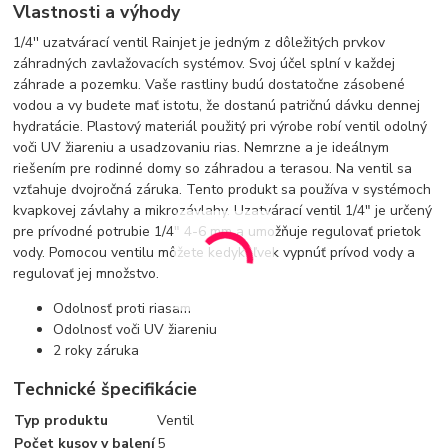
Vlastnosti a výhody
1/4'' uzatvárací ventil Rainjet je jedným z dôležitých prvkov
záhradných zavlažovacích systémov. Svoj účel splní v každej
záhrade a pozemku. Vaše rastliny budú dostatočne zásobené
vodou a vy budete mať istotu, že dostanú patričnú dávku dennej
hydratácie. Plastový materiál použitý pri výrobe robí ventil odolný
voči UV žiareniu a usadzovaniu rias. Nemrzne a je ideálnym
riešením pre rodinné domy so záhradou a terasou. Na ventil sa
vzťahuje dvojročná záruka. Tento produkt sa používa v systémoch
kvapkovej závlahy a mikrozávlahy. Uzatvárací ventil 1/4" je určený
pre prívodné potrubie 1/4" 4-6 mm a umožňuje regulovať prietok
vody. Pomocou ventilu môžete kedykoľvek vypnúť prívod vody a
regulovať jej množstvo.
Odolnosť proti riasam
Odolnosť voči UV žiareniu
2 roky záruka
Technické špecifikácie
Typ produktu
Ventil
Počet kusov v balení
5