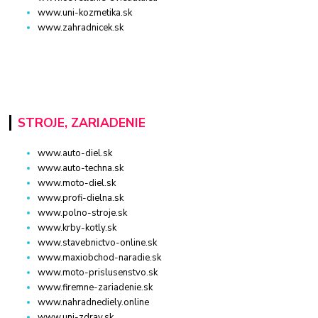
www.uni-kozmetika.sk
www.zahradnicek.sk
STROJE, ZARIADENIE
www.auto-diel.sk
www.auto-techna.sk
www.moto-diel.sk
www.profi-dielna.sk
www.polno-stroje.sk
www.krby-kotly.sk
www.stavebnictvo-online.sk
www.maxiobchod-naradie.sk
www.moto-prislusenstvo.sk
www.firemne-zariadenie.sk
www.nahradnediely.online
www.uni-zdrav.sk