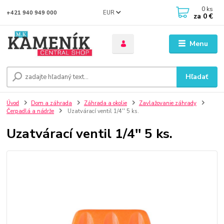
0
ks
EUR
+421 940 949 000
za
0 €
Menu
Hľadať
Úvod
Dom a záhrada
Záhrada a okolie
Zavlažovanie záhrady
Čerpadlá a nádrže
Uzatvárací ventil 1/4'' 5 ks.
Uzatvárací ventil 1/4'' 5 ks.