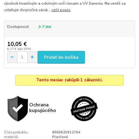
výrobok trvanlivým a odolným voči riasam a UV žiareniu. Na ventil sa
vzťahuje dvojročná záruk...
celý popis
Dostupnosť
3-7 dní
10,05 €
8,17 €
bez DPH
Pridať do košíka
Tento mesiac zakúpili 1 zákazníci.
Ochrana
kupujúcého
Číslo produktu:
8000625912704
materiál:
Plastové