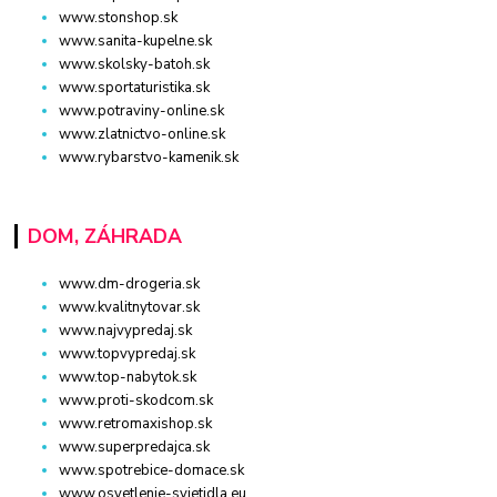
www.stonshop.sk
www.sanita-kupelne.sk
www.skolsky-batoh.sk
www.sportaturistika.sk
www.potraviny-online.sk
www.zlatnictvo-online.sk
www.rybarstvo-kamenik.sk
DOM, ZÁHRADA
www.dm-drogeria.sk
www.kvalitnytovar.sk
www.najvypredaj.sk
www.topvypredaj.sk
www.top-nabytok.sk
www.proti-skodcom.sk
www.retromaxishop.sk
www.superpredajca.sk
www.spotrebice-domace.sk
www.osvetlenie-svietidla.eu