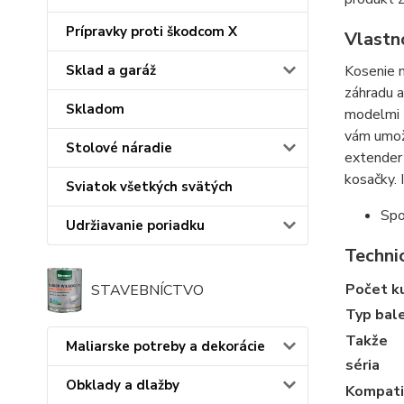
Prípravky proti škodcom X
Vlastn
Kosenie n
Sklad a garáž
záhradu a
Skladom
modelmi 
vám umožn
Stolové náradie
extender 
kosačky. 
Sviatok všetkých svätých
Spo
Udržiavanie poriadku
Technic
Počet ku
STAVEBNÍCTVO
Typ bal
Takže
Maliarske potreby a dekorácie
séria
Obklady a dlažby
Kompati