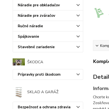
Náradie pre obkladačov
Náradie pre zváračov
Ručné náradie
Spájkovanie
Kompl
Stavebné zariadenie
Komple
ŠKODCA
Prípravky proti škodcom
Detai
Inform
SKLAD A GARÁŽ
Chcete ko
Zosilňova
Bezpečnosť a ochrana zdravia
produkt z