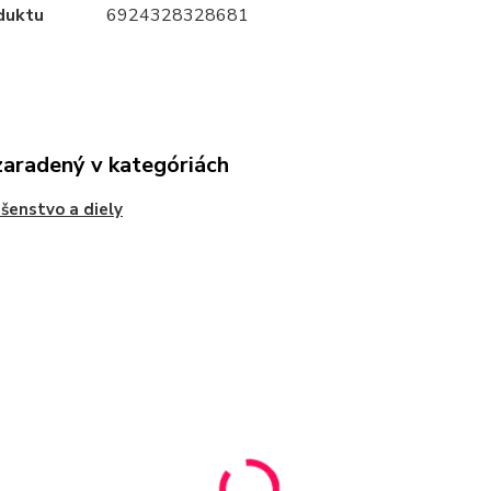
duktu
6924328328681
zaradený v kategóriách
ušenstvo a diely