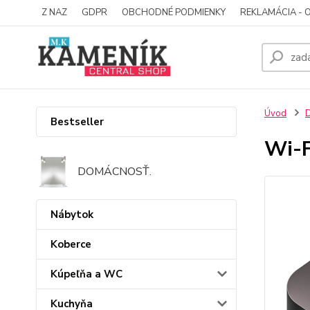
Z NAZ
GDPR
OBCHODNÉ PODMIENKY
REKLAMÁCIA - 
Úvod
D
Bestseller
Wi-F
DOMÁCNOSŤ.
Nábytok
Koberce
Kúpeľňa a WC
Kuchyňa