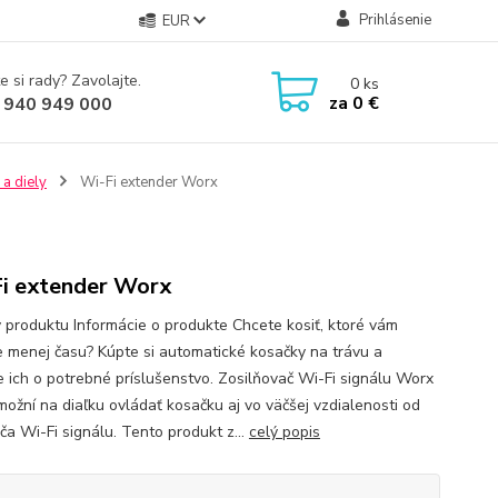
Prihlásenie
EUR
e si rady? Zavolajte.
0
ks
za
0 €
 940 949 000
 a diely
Wi-Fi extender Worx
i extender Worx
y produktu Informácie o produkte Chcete kosiť, ktoré vám
e menej času? Kúpte si automatické kosačky na trávu a
te ich o potrebné príslušenstvo. Zosilňovač Wi-Fi signálu Worx
ožní na diaľku ovládať kosačku aj vo väčšej vzdialenosti od
ča Wi-Fi signálu. Tento produkt z...
celý popis