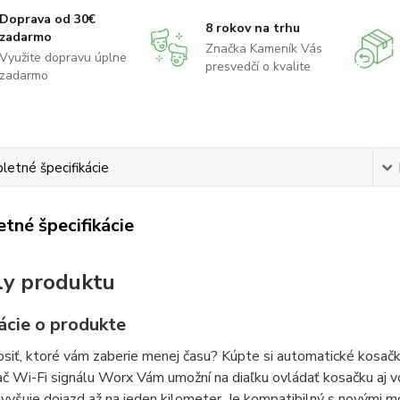
Doprava od 30€
8 rokov na trhu
zadarmo
Značka Kameník Vás
Využite dopravu úplne
presvedčí o kvalite
zadarmo
etné špecifikácie
tné špecifikácie
ly produktu
ácie o produkte
siť, ktoré vám zaberie menej času? Kúpte si automatické kosačky 
č Wi-Fi signálu Worx Vám umožní na diaľku ovládať kosačku aj vo
vyšuje dojazd až na jeden kilometer. Je kompatibilný s novými 