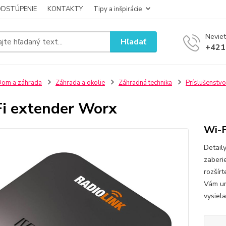
ODSTÚPENIE
KONTAKTY
Tipy a inšpirácie
Neviet
Hľadať
+421
om a záhrada
Záhrada a okolie
Záhradná technika
Príslušenstvo
i extender Worx
Wi-F
Detail
zaberi
rozšír
Vám um
vysiela