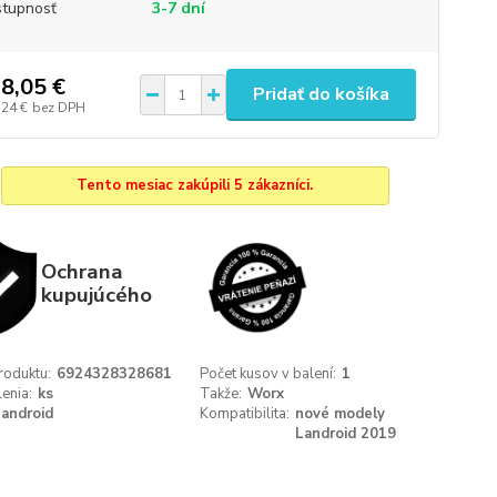
tupnosť
3-7 dní
8,05 €
Pridať do košíka
,24 €
bez DPH
Tento mesiac zakúpili 5 zákazníci.
Ochrana
kupujúcého
roduktu:
6924328328681
Počet kusov v balení:
1
enia:
ks
Takže:
Worx
android
Kompatibilita:
nové modely
Landroid 2019