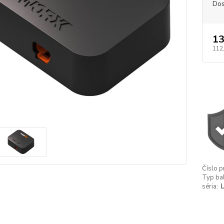
Dos
13
112
Číslo p
Typ bal
séria:
L