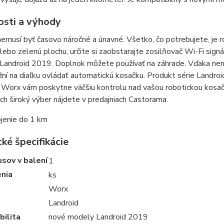
osti a výhody
emusí byť časovo náročné a únavné. Všetko, čo potrebujete, je 
lebo zelenú plochu, určite si zaobstarajte zosilňovač Wi-Fi sign
Landroid 2019. Doplnok môžete používať na záhrade. Vďaka nemu
í na diaľku ovládať automatickú kosačku. Produkt série Landroi
Worx vám poskytne väčšiu kontrolu nad vašou robotickou kosačko
Ich široký výber nájdete v predajniach Castorama.
jenie do 1 km
ké špecifikácie
sov v balení
1
enia
ks
Worx
Landroid
bilita
nové modely Landroid 2019