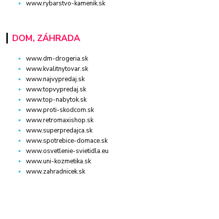
www.rybarstvo-kamenik.sk
DOM, ZÁHRADA
www.dm-drogeria.sk
www.kvalitnytovar.sk
www.najvypredaj.sk
www.topvypredaj.sk
www.top-nabytok.sk
www.proti-skodcom.sk
www.retromaxishop.sk
www.superpredajca.sk
www.spotrebice-domace.sk
www.osvetlenie-svietidla.eu
www.uni-kozmetika.sk
www.zahradnicek.sk