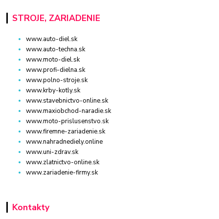
STROJE, ZARIADENIE
www.auto-diel.sk
www.auto-techna.sk
www.moto-diel.sk
www.profi-dielna.sk
www.polno-stroje.sk
www.krby-kotly.sk
www.stavebnictvo-online.sk
www.maxiobchod-naradie.sk
www.moto-prislusenstvo.sk
www.firemne-zariadenie.sk
www.nahradnediely.online
www.uni-zdrav.sk
www.zlatnictvo-online.sk
www.zariadenie-firmy.sk
Kontakty