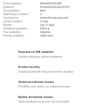
Číslo produktu:
6941607321263
materiál:
Polyvinylchlorid (PVC)
Typ produktu:
Kryt
Počet kusov v balení:
1
Typ balenia:
Jednotlivo/po kusoch
záruka výrobcu:
2 roky
Marka:
Lay-Z-Spa
Hmotnosť produktu:
5614 g
Tvar produktu:
Okrúhly
Priemer produktu:
1800 mm
Doprava od 30€ zadarmo
Využite dopravu úplne zadarmo
8 rokov na trhu
Značka Kameník Vás presvedčí o kvalite
30 dní na vrátenie tovaru
Predĺžili sme dobu na vrátenie tovaru
Rýchle doručenie tovaru
Vaša spokojnosť je pre nás prvoradá