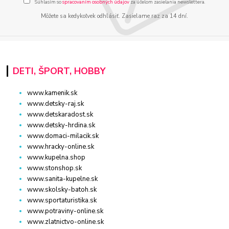
Súhlasím so
spracovaním osobných údajov
za účelom zasielania newslettera.
Môžete sa kedykoľvek odhlásiť. Zasielame raz za 14 dní.
DETI, ŠPORT, HOBBY
www.kamenik.sk
www.detsky-raj.sk
www.detskaradost.sk
www.detsky-hrdina.sk
www.domaci-milacik.sk
www.hracky-online.sk
www.kupelna.shop
www.stonshop.sk
www.sanita-kupelne.sk
www.skolsky-batoh.sk
www.sportaturistika.sk
www.potraviny-online.sk
www.zlatnictvo-online.sk