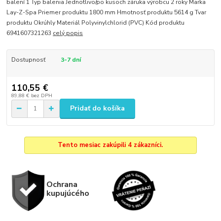
balení 1 Typ balenia Jednotlivo/po kusoch záruka výrobcu 2 roky Marka
Lay-Z-Spa Priemer produktu 1800 mm Hmotnosť produktu 5614 g Tvar
produktu Okrúhly Materiál Polyvinylchlorid (PVC) Kód produktu
6941607321263
celý popis
Dostupnosť
3-7 dní
110,55 €
89,88 €
bez DPH
Pridať do košíka
Tento mesiac zakúpili 4 zákazníci.
Ochrana
kupujúcého