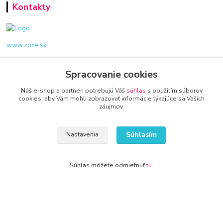
Kontakty
www.zone.sk
+421 940 949 000
Spracovanie cookies
info@kamenik.sk
Náš e-shop a partneri potrebujú Váš
súhlas
s použitím súborov
cookies, aby Vám mohli zobrazovať informácie týkajúce sa Vašich
záujmov.
Súhlasím
Nastavenia
© 2024 Všetky práva vyhradené KAMENIK.SK
Súhlas môžete odmietnuť
tu
.
Vytvorené na
Eshop-rychlo.sk