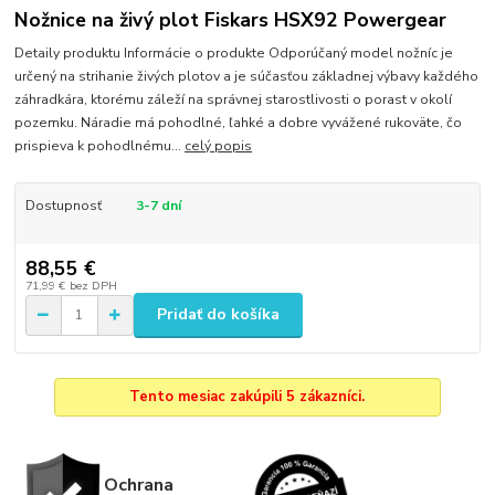
Nožnice na živý plot Fiskars HSX92 Powergear
Detaily produktu Informácie o produkte Odporúčaný model nožníc je
určený na strihanie živých plotov a je súčasťou základnej výbavy každého
záhradkára, ktorému záleží na správnej starostlivosti o porast v okolí
pozemku. Náradie má pohodlné, ľahké a dobre vyvážené rukoväte, čo
prispieva k pohodlnému...
celý popis
Dostupnosť
3-7 dní
88,55 €
71,99 €
bez DPH
Pridať do košíka
Tento mesiac zakúpili 5 zákazníci.
Ochrana