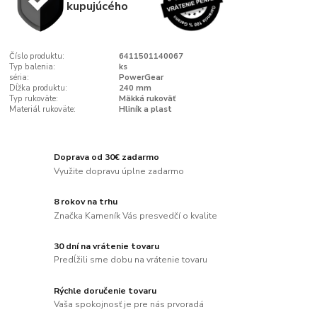
kupujúcého
Číslo produktu:
6411501140067
Typ balenia:
ks
séria:
PowerGear
Dĺžka produktu:
240 mm
Typ rukoväte:
Mäkká rukoväť
Materiál rukoväte:
Hliník a plast
Doprava od 30€ zadarmo
Využite dopravu úplne zadarmo
8 rokov na trhu
Značka Kameník Vás presvedčí o kvalite
30 dní na vrátenie tovaru
Predĺžili sme dobu na vrátenie tovaru
Rýchle doručenie tovaru
Vaša spokojnosť je pre nás prvoradá