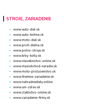
STROJE, ZARIADENIE
www.auto-diel.sk
www.auto-techna.sk
www.moto-diel.sk
www.profi-dielna.sk
www.polno-stroje.sk
www.krby-kotly.sk
www.stavebnictvo-online.sk
www.maxiobchod-naradie.sk
www.moto-prislusenstvo.sk
www.firemne-zariadenie.sk
www.nahradnediely.online
www.uni-zdrav.sk
www.zlatnictvo-online.sk
www.zariadenie-firmy.sk