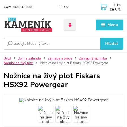
0
ks
EUR
+421 940 949 000
za
0 €
Menu
Hľadať
Úvod
Dom a záhrada
Záhrada a okolie
Záhradná technika
Nožnice na živý plot
Nožnice na živý plot Fiskars HSX92 Powergear
Nožnice na živý plot Fiskars
HSX92 Powergear