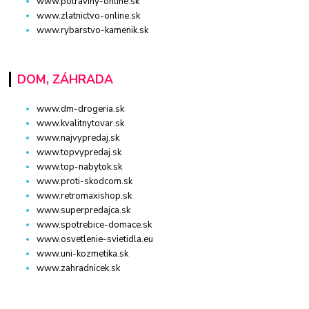
www.potraviny-online.sk
www.zlatnictvo-online.sk
www.rybarstvo-kamenik.sk
DOM, ZÁHRADA
www.dm-drogeria.sk
www.kvalitnytovar.sk
www.najvypredaj.sk
www.topvypredaj.sk
www.top-nabytok.sk
www.proti-skodcom.sk
www.retromaxishop.sk
www.superpredajca.sk
www.spotrebice-domace.sk
www.osvetlenie-svietidla.eu
www.uni-kozmetika.sk
www.zahradnicek.sk