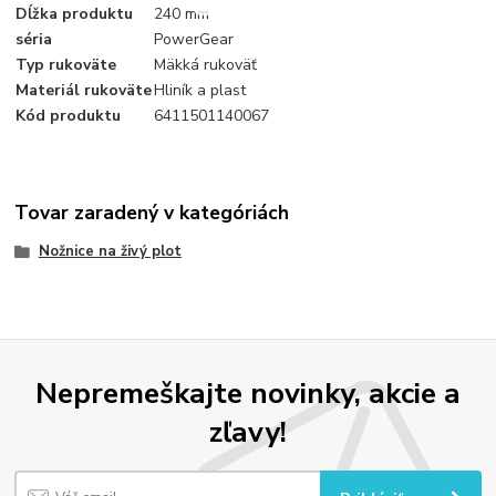
Dĺžka produktu
240 mm
séria
PowerGear
Typ rukoväte
Mäkká rukoväť
Materiál rukoväte
Hliník a plast
Kód produktu
6411501140067
Tovar zaradený v kategóriách
Nožnice na živý plot
Nepremeškajte novinky, akcie a
zľavy!